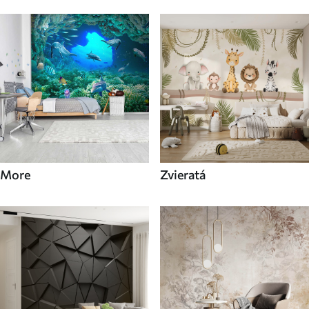
More
Zvieratá