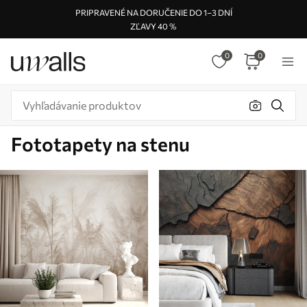
PRIPRAVENÉ NA DORUČENIE DO 1–3 DNÍ
ZĽAVY 40 %
0
0
Fototapety na stenu