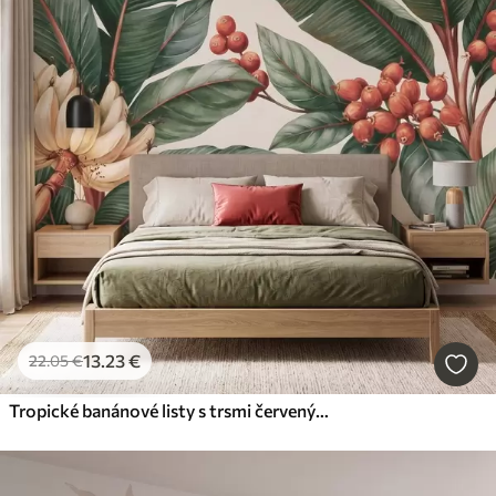
13
.23
€
22
.05
€
Tropické banánové listy s trsmi červených kávových bobúľ, v štýle akvarelu