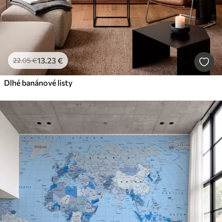
13
.23
€
22
.05
€
Dlhé banánové listy