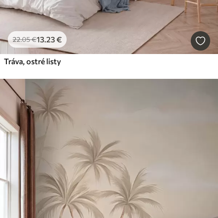
13
.23
€
22
.05
€
Tráva, ostré listy