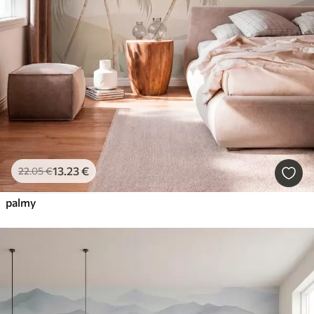
13
.23
€
22
.05
€
palmy