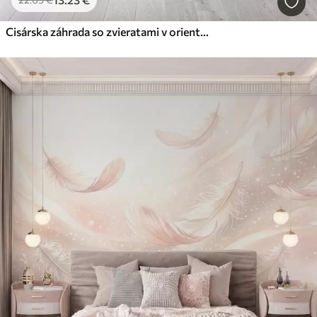
Cisárska záhrada so zvieratami v orientálnom štýle — opica, leopard, tiger, páv a volavka