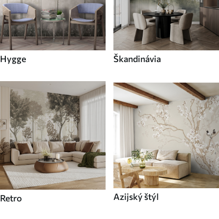
Hygge
Škandinávia
Azijský štýl
Retro