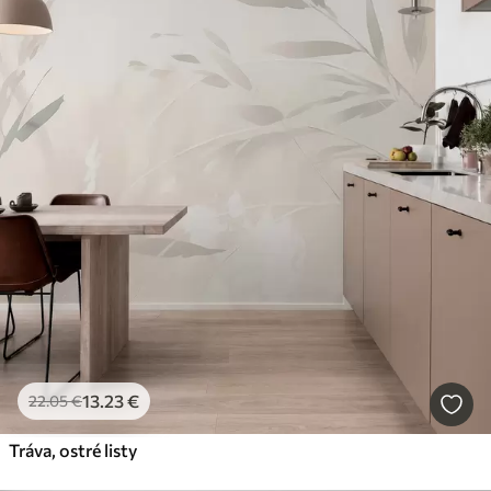
13
.23
€
22
.05
€
Tráva, ostré listy