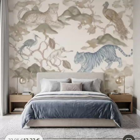
13
.23
€
22
.05
€