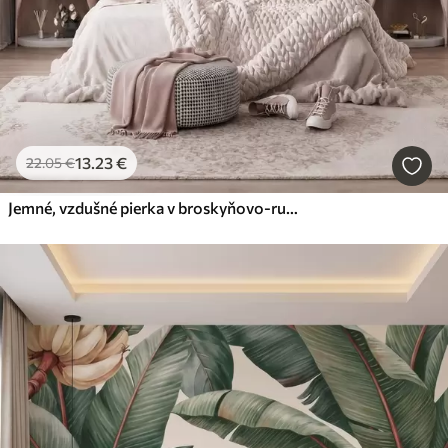
13
.23
€
22
.05
€
Jemné, vzdušné pierka v broskyňovo-ružovom opare s jemným leskom