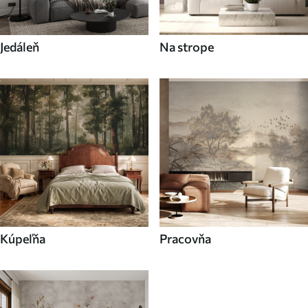
Jedáleň
Na strope
Kúpeľňa
Pracovňa