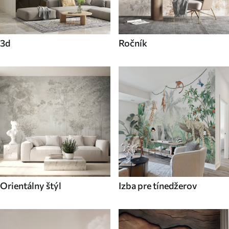
3d
Ročník
Orientálny štýl
Izba pre tínedžerov