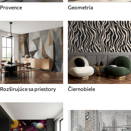
Provence
Geometria
Rozširujúce sa priestory
Čiernobiele