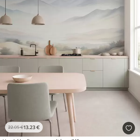
13
.23
€
22
.05
€