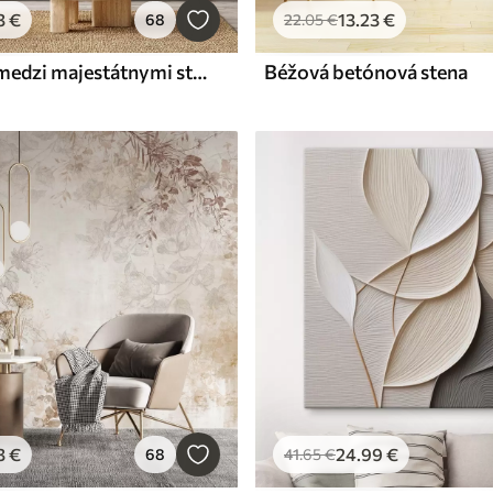
3
€
13
.23
€
68
22
.05
€
Lesná cesta medzi majestátnymi stromami v akvarelovom štýle
Béžová betónová stena
3
€
24
.99
€
68
41
.65
€