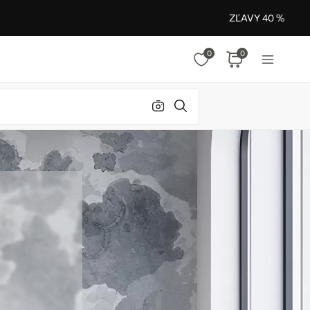
ZĽAVY 40 %
0
0