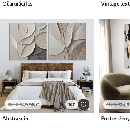
Očarujúci les
49
.98
€
24
.9
83
.30
€
167
41
.65
€
Abstrakcia
Portrét ženy