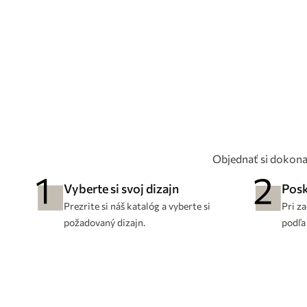
Objednať si dokona
Vyberte si svoj dizajn
Posk
Prezrite si náš katalóg a vyberte si
Pri z
požadovaný dizajn.
podľa