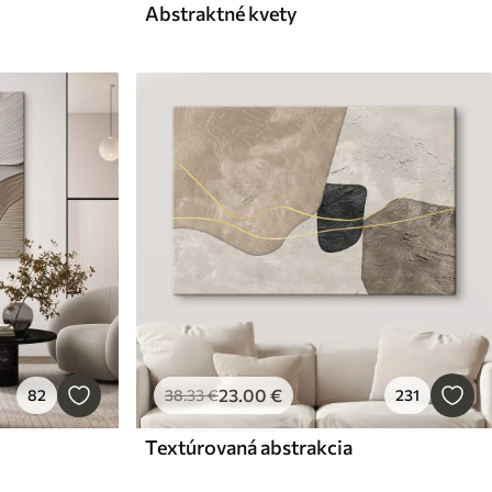
Abstraktné kvety
23
.00
€
82
38
.33
€
231
Textúrovaná abstrakcia