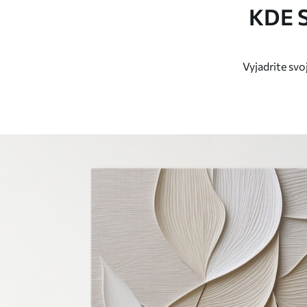
KDE 
Vyjadrite sv