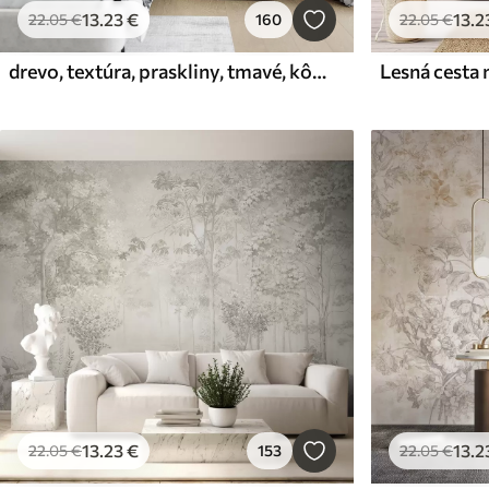
13
.23
€
13
.2
22
.05
€
160
22
.05
€
drevo, textúra, praskliny, tmavé, kôra, povrch
13
.23
€
13
.2
22
.05
€
153
22
.05
€