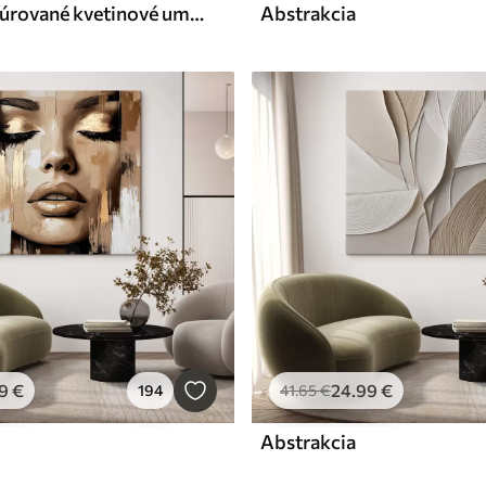
Vintage textúrované kvetinové umenie s jemnými ilustráciami záhradných kvetov a listov v kreslenom štýle, v jemných pastelových béžových a sépia odtieňoch
Abstrakcia
9
€
24
.99
€
194
41
.65
€
Abstrakcia