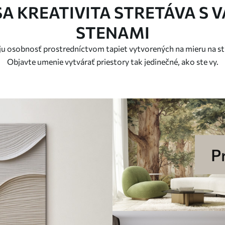
SA KREATIVITA STRETÁVA S V
STENAMI
oju osobnosť prostredníctvom tapiet vytvorených na mieru na st
Objavte umenie vytvárať priestory tak jedinečné, ako ste vy.
P