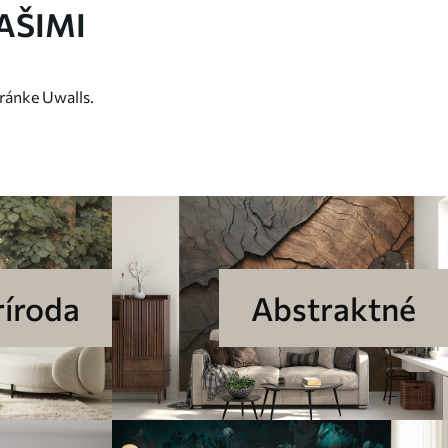
AŠIMI
ránke Uwalls.
ríroda
Abstraktné