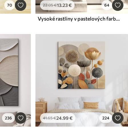
13
.23
€
70
22
.05
€
64
Vysoké rastliny v pastelových farbách
24
.99
€
236
41
.65
€
224