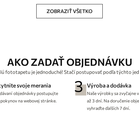
ZOBRAZIŤ VŠETKO
AKO ZADAŤ OBJEDNÁVKU
lú fototapetu je jednoduché! Stačí postupovať podľa týchto j
ytnite svoje merania
Výroba a dodávka
adávaní objednávky postupujte
Naše výrobky sa zvyčajne v
 pokynov na webovej stránke.
až 3 dní. Na doručenie obj
vyhraďte ďalších 7 dní.