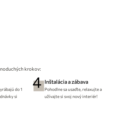
ednoduchých krokov:
Inštalácia a zábava
yrábajú do 1
Pohodlne sa usaďte, relaxujte a
ednávky si
užívajte si svoj nový interiér!