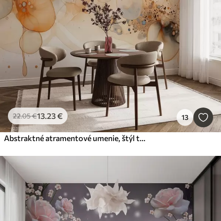
13
.23
€
22
.05
€
13
Abstraktné atramentové umenie, štýl tekutín, béžová paleta farieb