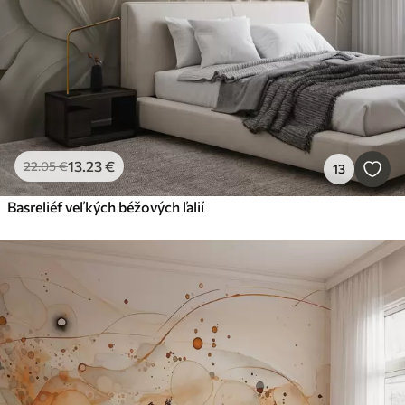
13
.23
€
22
.05
€
13
Basreliéf veľkých béžových ľalií