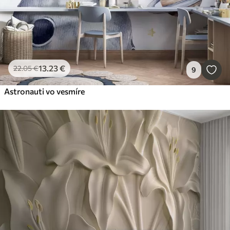
13
.23
€
22
.05
€
9
Astronauti vo vesmíre