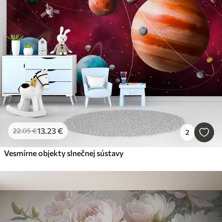
13
.23
€
22
.05
€
2
Vesmírne objekty slnečnej sústavy