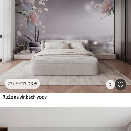
13
.23
€
22
.05
€
7
Ruže na vlnkách vody