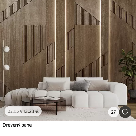
13
.23
€
22
.05
€
27
Drevený panel