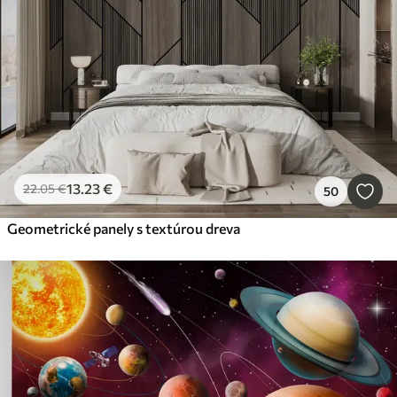
13
.23
€
22
.05
€
50
Geometrické panely s textúrou dreva