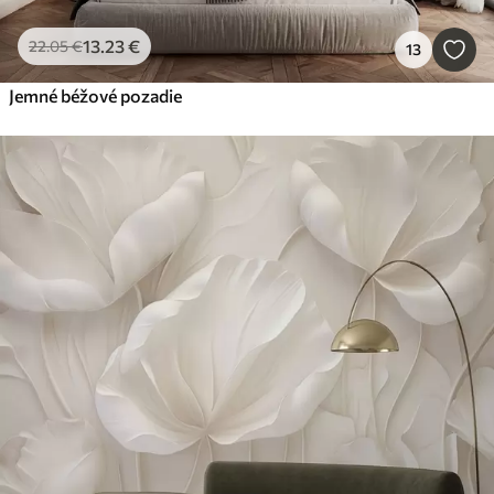
13
.23
€
22
.05
€
13
Jemné béžové pozadie