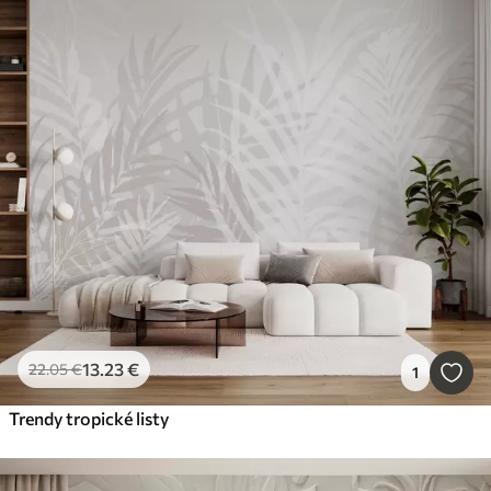
13
.23
€
22
.05
€
1
Trendy tropické listy