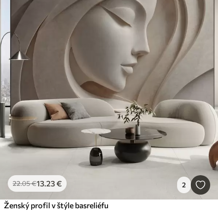
13
.23
€
22
.05
€
2
Ženský profil v štýle basreliéfu