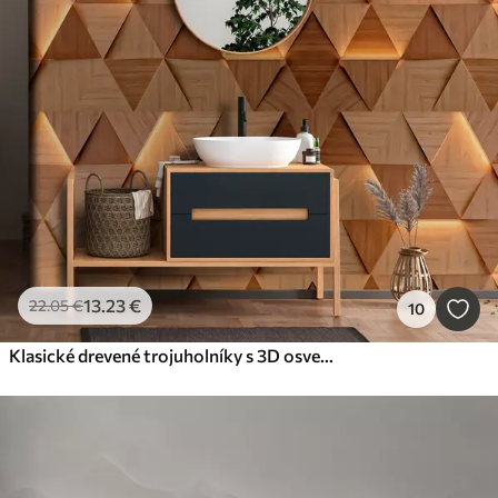
13
.23
€
22
.05
€
10
Klasické drevené trojuholníky s 3D osvetlením