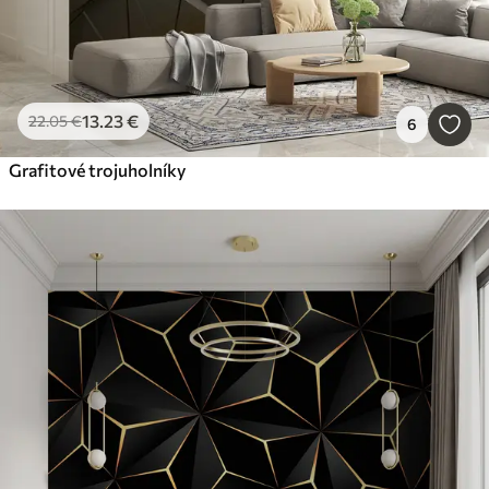
13
.23
€
22
.05
€
6
Grafitové trojuholníky