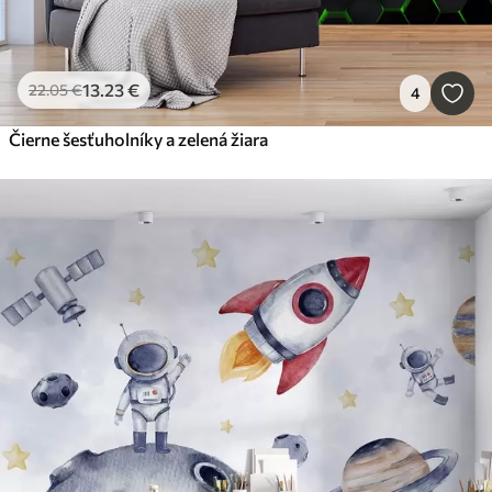
13
.23
€
22
.05
€
4
Čierne šesťuholníky a zelená žiara