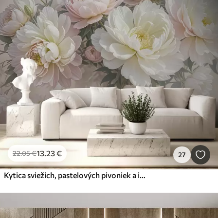
13
.23
€
22
.05
€
27
Kytica sviežich, pastelových pivoniek a iných kvetov na jemnom, rozmazanom pozadí