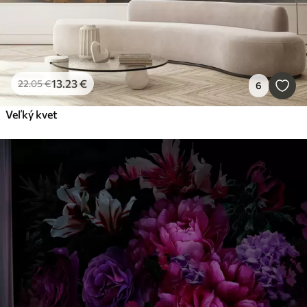
13
.23
€
22
.05
€
6
Veľký kvet