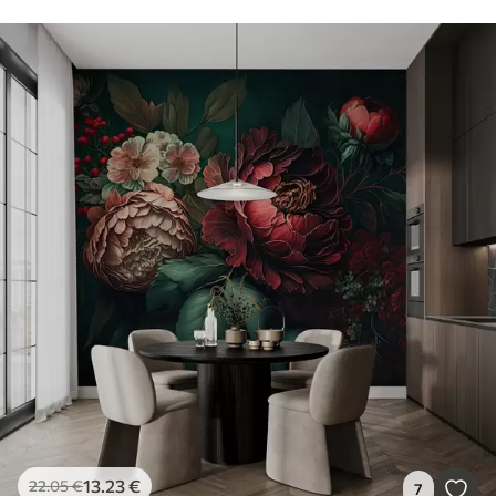
13
.23
€
22
.05
€
7