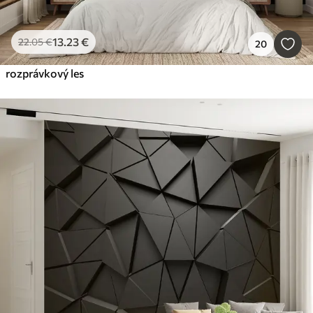
13
.23
€
22
.05
€
20
rozprávkový les