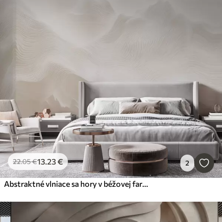
13
.23
€
22
.05
€
2
Abstraktné vlniace sa hory v béžovej farebnej škále v minimalistickom štýle