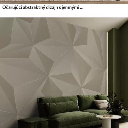
Očarujúci abstraktný dizajn s jemnými pastelovými vlnami v teplých farbách