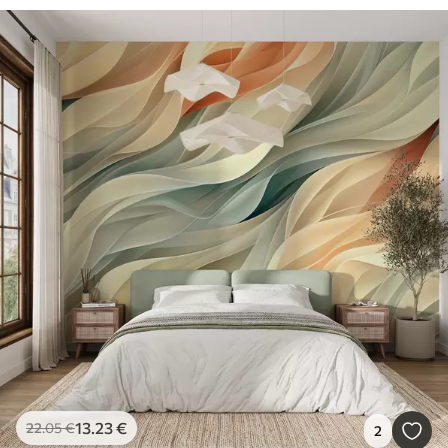
13
.23
€
22
.05
€
2