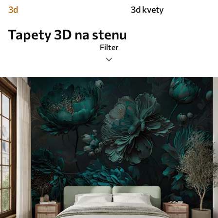
3d
3d kvety
Tapety 3D na stenu
Filter
Značky
Formát obrázka
Farba
Smart
Obnovenie všetkého