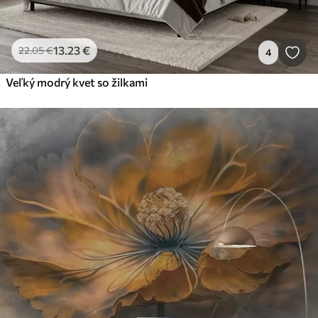
13
.23
€
22
.05
€
4
Veľký modrý kvet so žilkami