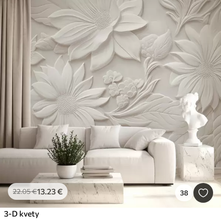
13
.23
€
22
.05
€
38
3-D kvety