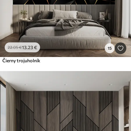
13
.23
€
22
.05
€
15
Čierny trojuholník