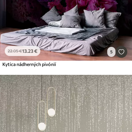
13
.23
€
22
.05
€
5
Kytica nádherných pivónií