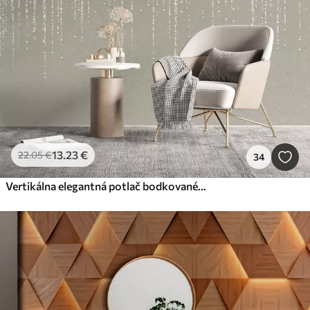
13
.23
€
22
.05
€
34
Vertikálna elegantná potlač bodkovaného venca na béžovom textúrovanom pozadí, ktorá vytvára pocit hĺbky a pohybu