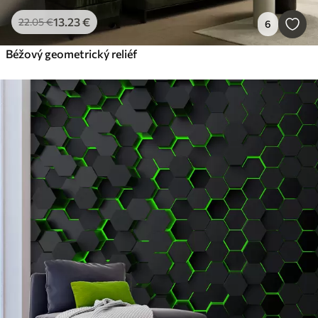
13
.23
€
22
.05
€
6
Béžový geometrický reliéf