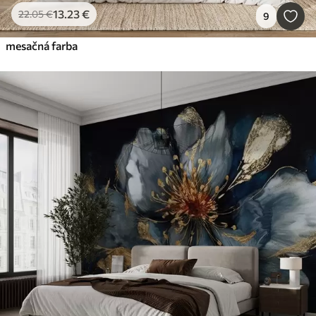
13
.23
€
22
.05
€
9
mesačná farba