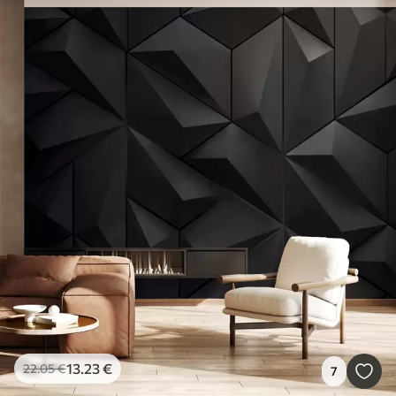
13
.23
€
22
.05
€
7