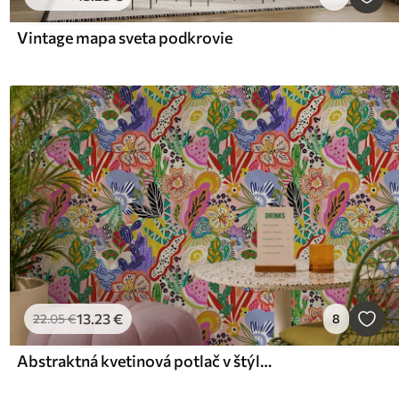
Vintage mapa sveta podkrovie
13
.23
€
22
.05
€
8
Abstraktná kvetinová potlač v štýle pop art