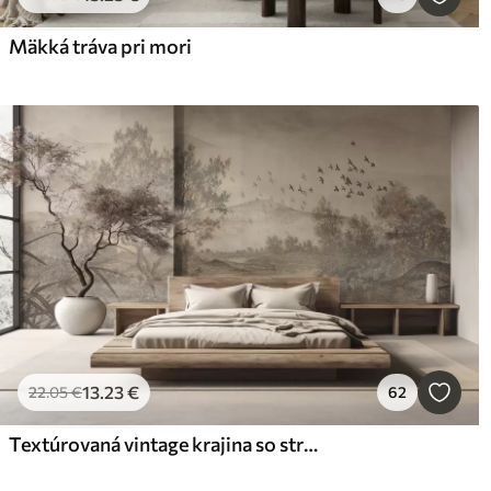
Mäkká tráva pri mori
13
.23
€
22
.05
€
62
Textúrovaná vintage krajina so stromom v blízkosti rieky a zamračenou oblohou, prírodné umenie v sépiových tónoch