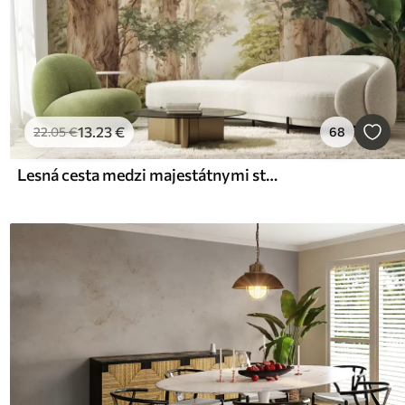
13
.23
€
22
.05
€
68
Lesná cesta medzi majestátnymi stromami v akvarelovom štýle