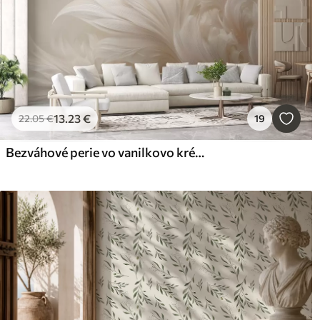
13
.23
€
22
.05
€
19
Bezváhové perie vo vanilkovo krémových odtieňoch