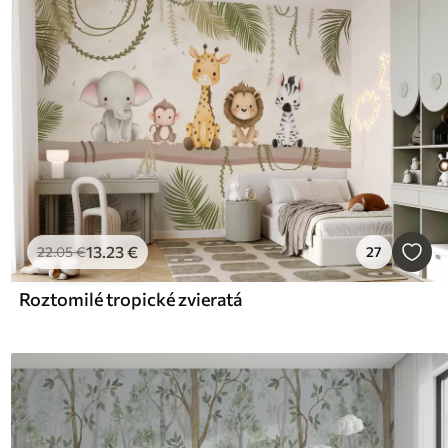
13
.23
€
22
.05
€
27
Roztomilé tropické zvieratá