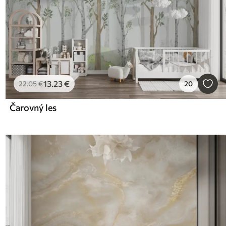
13
.23
€
22
.05
€
20
Čarovný les