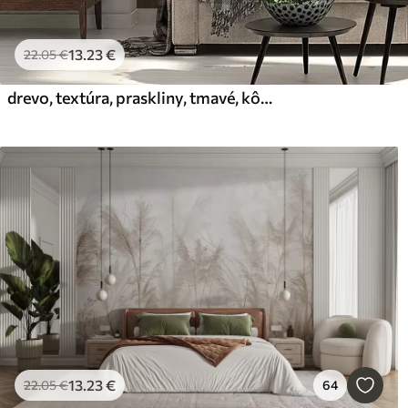
13
.23
€
22
.05
€
drevo, textúra, praskliny, tmavé, kôra, povrch
13
.23
€
22
.05
€
64