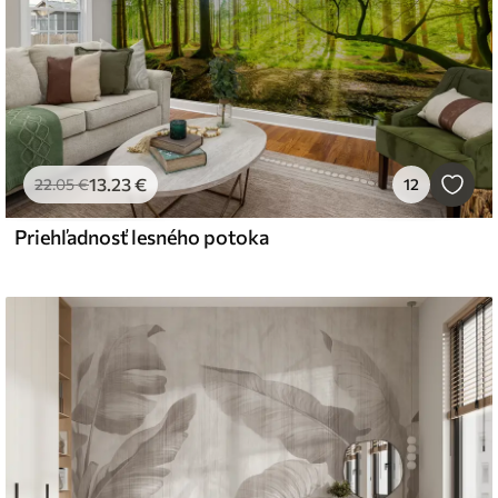
13
.23
€
22
.05
€
12
Priehľadnosť lesného potoka