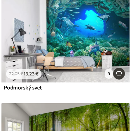
13
.23
€
22
.05
€
9
Podmorský svet