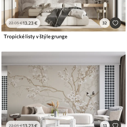
13
.23
€
22
.05
€
32
Tropické listy v štýle grunge
13
.23
€
22
.05
€
13