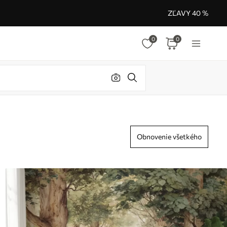
ZĽAVY 40 %
0
0
Obnovenie všetkého