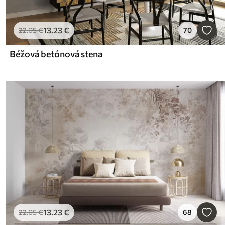
13
.23
€
22
.05
€
70
Béžová betónová stena
13
.23
€
22
.05
€
68