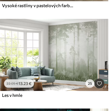
Vysoké rastliny v pastelových farbách
13
.23
€
22
.05
€
25
Les v hmle