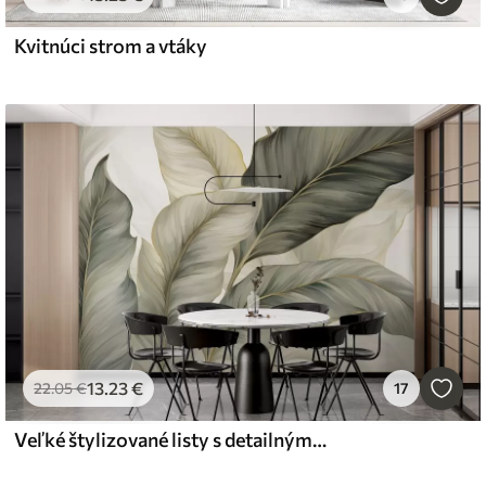
Kvitnúci strom a vtáky
13
.23
€
22
.05
€
17
Veľké štylizované listy s detailnými žilkami v rôznych odtieňoch zelenej, krémovej a béžovej farby