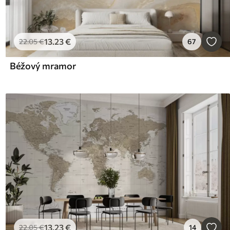
13
.23
€
22
.05
€
67
Béžový mramor
13
.23
€
22
.05
€
14