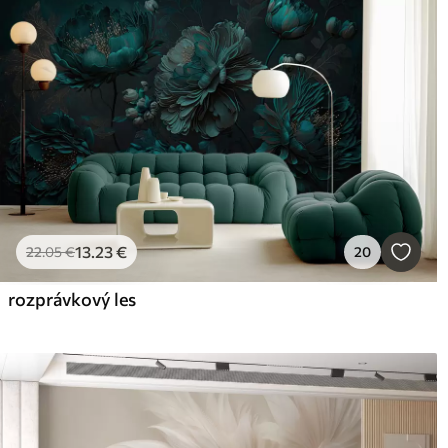
13
.23
€
22
.05
€
20
rozprávkový les