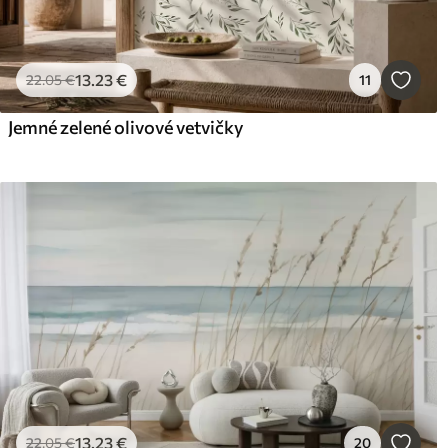
13
.23
€
22
.05
€
11
Jemné zelené olivové vetvičky
13
.23
€
22
.05
€
20