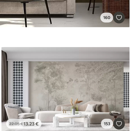
160
13
.23
€
22
.05
€
153