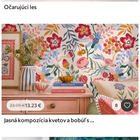
Očarujúci les
13
.23
€
22
.05
€
8
Jasná kompozícia kvetov a bobúľ s papagájmi