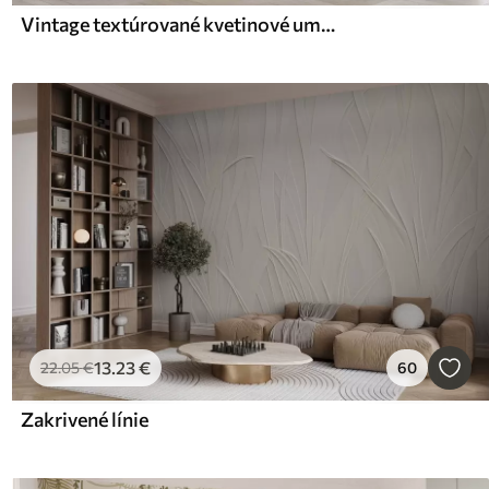
Vintage textúrované kvetinové umenie s jemnými ilustráciami záhradných kvetov a listov v kreslenom štýle, v jemných pastelových béžových a sépia odtieňoch
13
.23
€
22
.05
€
60
Zakrivené línie