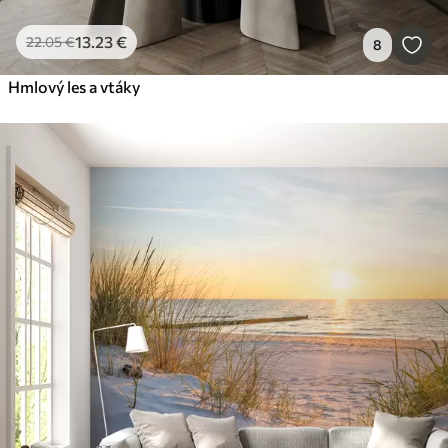
13
.23
€
22
.05
€
8
Hmlový les a vtáky