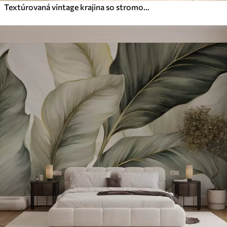
Textúrovaná vintage krajina so stromom v blízkosti rieky a zamračenou oblohou, prírodné umenie v sépiových tónoch