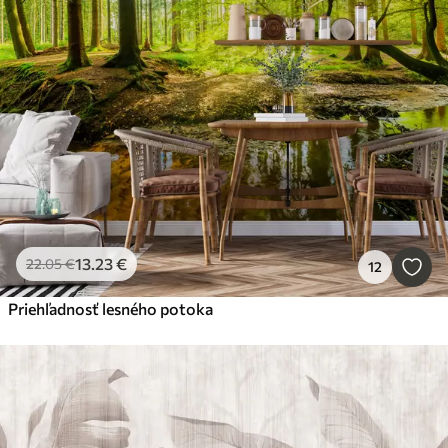
13
.23
€
22
.05
€
12
Priehľadnosť lesného potoka