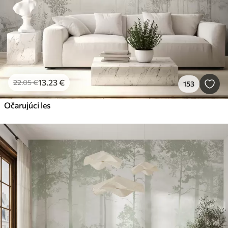
13
.23
€
22
.05
€
153
Očarujúci les