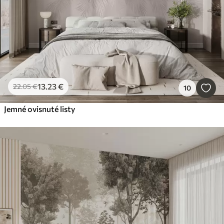
13
.23
€
22
.05
€
10
Jemné ovisnuté listy