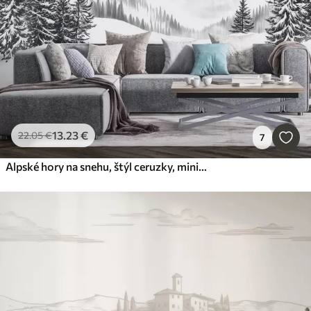
13
.23
€
22
.05
€
7
Alpské hory na snehu, štýl ceruzky, minimalizmus