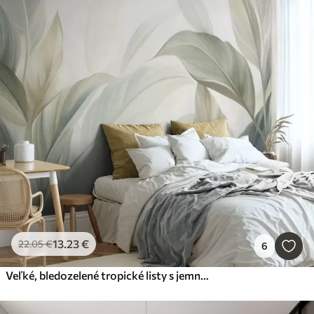
13
.23
€
22
.05
€
6
Veľké, bledozelené tropické listy s jemnými pastelovými farbami a zaujímavou štruktúrou