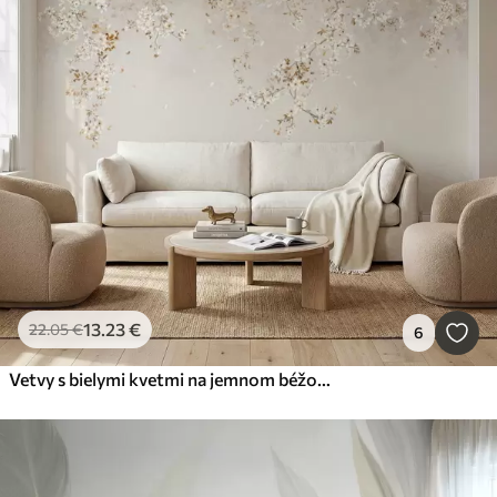
13
.23
€
22
.05
€
6
Vetvy s bielymi kvetmi na jemnom béžovom pozadí