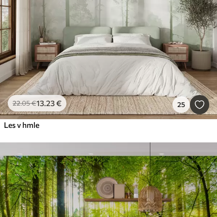
13
.23
€
22
.05
€
25
Les v hmle