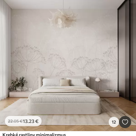
13
.23
€
22
.05
€
12
Krehké rastliny minimalizmus