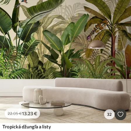
13
.23
€
22
.05
€
32
Tropická džungľa a listy