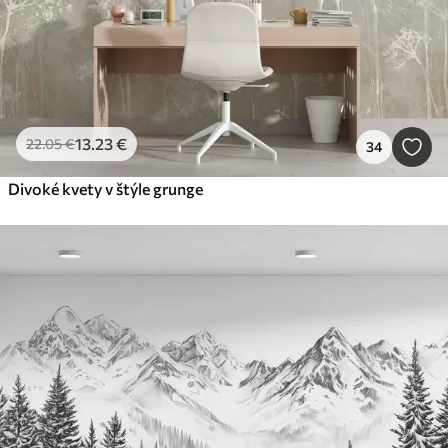
13
.23
€
22
.05
€
34
Divoké kvety v štýle grunge