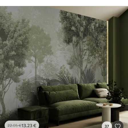
13
.23
€
22
.05
€
37