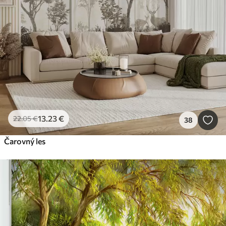
13
.23
€
22
.05
€
38
Čarovný les