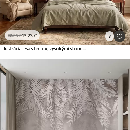
13
.23
€
22
.05
€
8
Ilustrácia lesa s hmlou, vysokými stromami a cestičkou