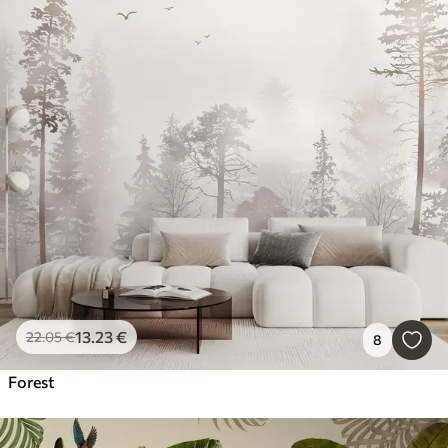
13
.23
€
22
.05
€
8
Forest