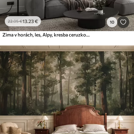
13
.23
€
22
.05
€
10
Zima v horách, les, Alpy, kresba ceruzkou, prírodné scenérie