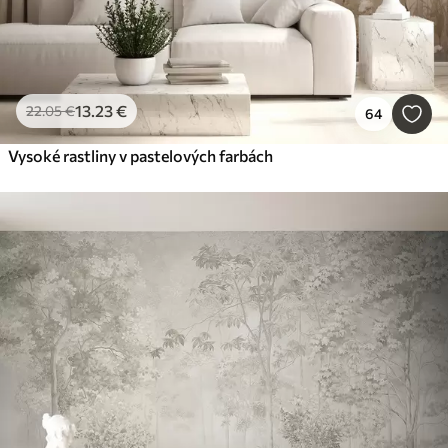
13
.23
€
22
.05
€
64
Vysoké rastliny v pastelových farbách