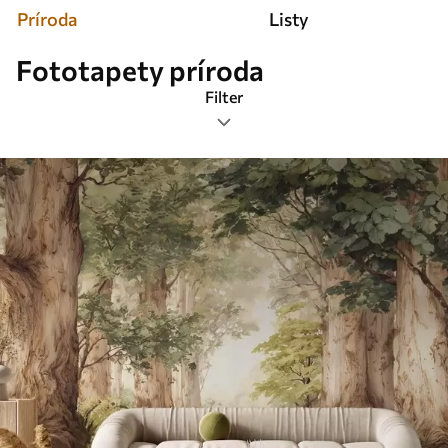
Príroda
Listy
Fototapety príroda
Filter
Značky
Formát obrázka
Farba
Smart
Obnovenie všetkého