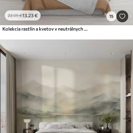
13
.23
€
22
.05
€
15
Kolekcia rastlín a kvetov v neutrálnych tónoch na abstraktnom oblúkovom pozadí v jemných zelených a oranžových odtieňoch