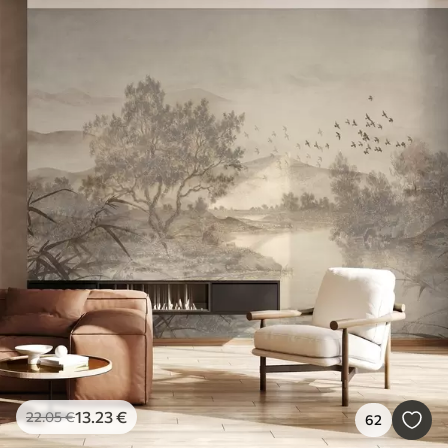
13
.23
€
22
.05
€
62