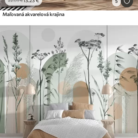
13
.23
€
22
.05
€
5
Maľovaná akvarelová krajina