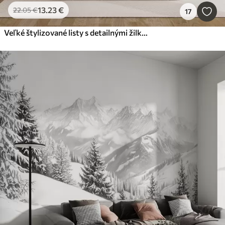
13
.23
€
22
.05
€
17
Veľké štylizované listy s detailnými žilkami v rôznych odtieňoch zelenej, krémovej a béžovej farby