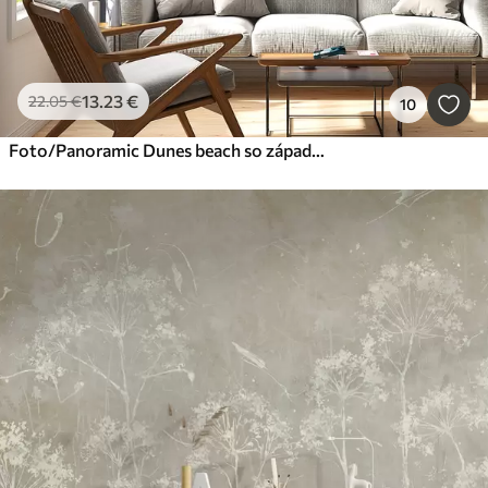
13
.23
€
22
.05
€
10
Foto/Panoramic Dunes beach so západom slnka