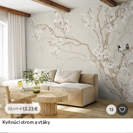
13
.23
€
22
.05
€
13
Kvitnúci strom a vtáky