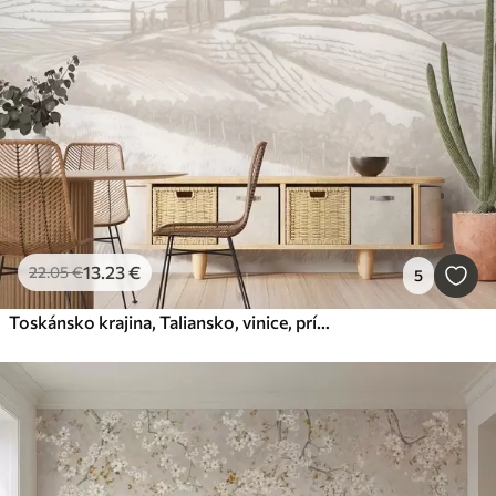
13
.23
€
22
.05
€
5
Toskánsko krajina, Taliansko, vinice, príroda, starý hrad, béžové farby