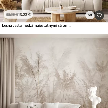
13
.23
€
22
.05
€
68
Lesná cesta medzi majestátnymi stromami v akvarelovom štýle