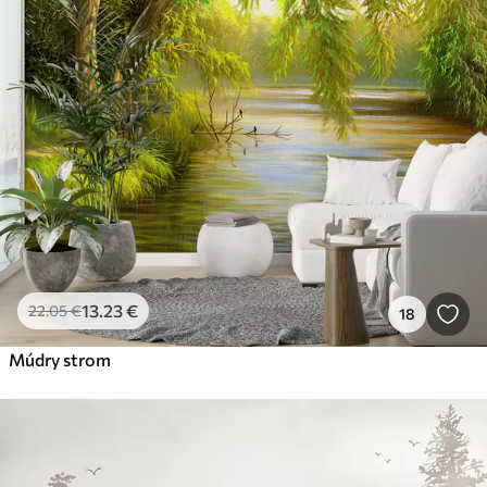
13
.23
€
22
.05
€
18
Múdry strom