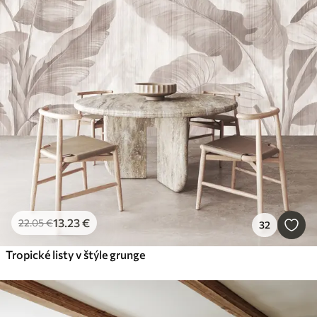
13
.23
€
22
.05
€
32
Tropické listy v štýle grunge