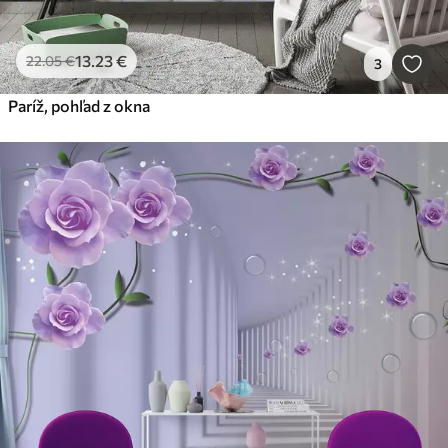
13
.23
€
22
.05
€
3
Paríž, pohľad z okna