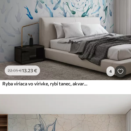
13
.23
€
22
.05
€
4
Ryba víriaca vo vírivke, rybí tanec, akvarel, žralok, abstraktná kompozícia, minimalizmus, modrá, zelená farba