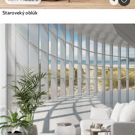
Staroveký oblúk