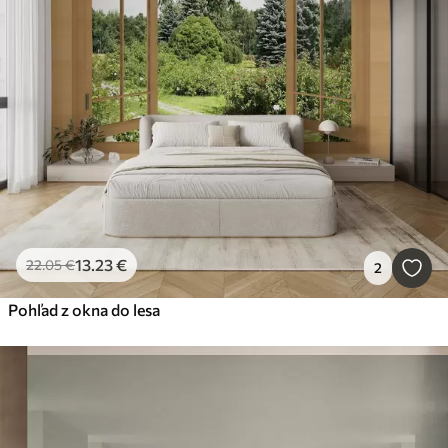
13
.23
€
22
.05
€
2
Pohľad z okna do lesa