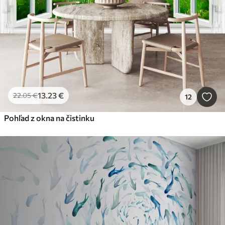
13
.23
€
22
.05
€
12
Pohľad z okna na čistinku