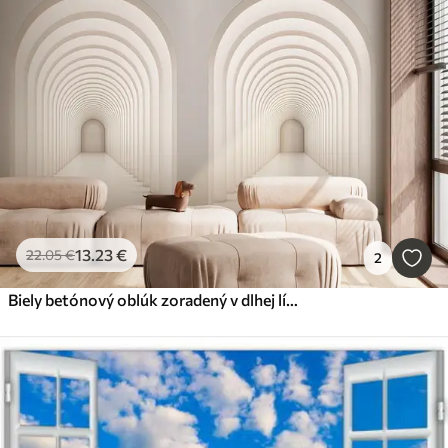
13
.23
€
22
.05
€
2
Biely betónový oblúk zoradený v dlhej línii so svetlom