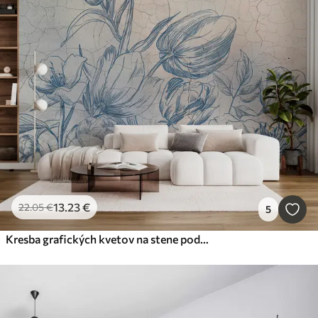
13
.23
€
22
.05
€
5
Kresba grafických kvetov na stene podkrovia