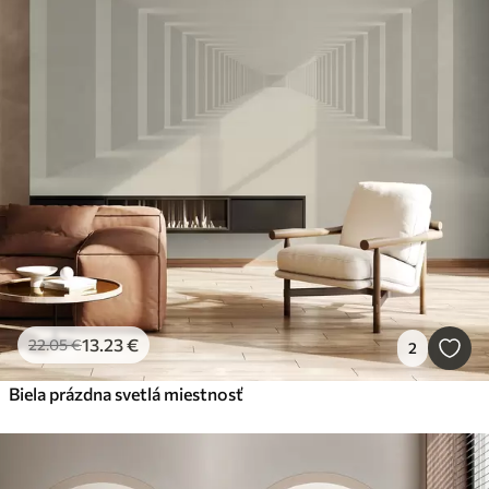
13
.23
€
22
.05
€
2
Biela prázdna svetlá miestnosť