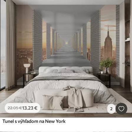
13
.23
€
22
.05
€
2
Tunel s výhľadom na New York