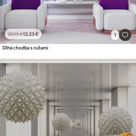
13
.23
€
22
.05
€
1
Dlhá chodba s ružami