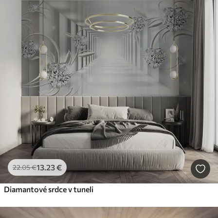
13
.23
€
22
.05
€
Diamantové srdce v tuneli