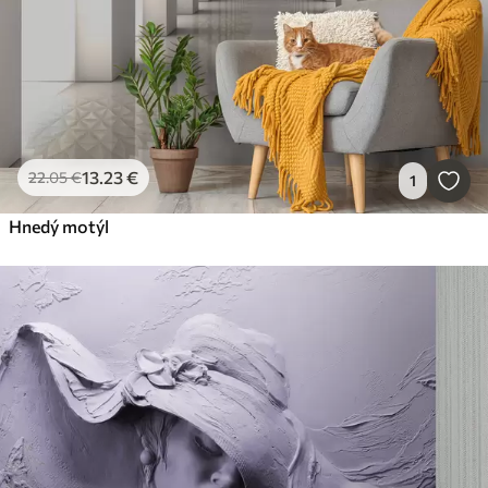
13
.23
€
22
.05
€
1
Hnedý motýľ