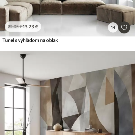
13
.23
€
22
.05
€
14
Tunel s výhľadom na oblak