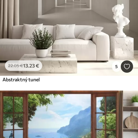
13
.23
€
22
.05
€
5
Abstraktný tunel