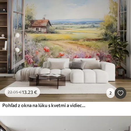
13
.23
€
22
.05
€
2
Pohľad z okna na lúku s kvetmi a vidieckym domom akvarel