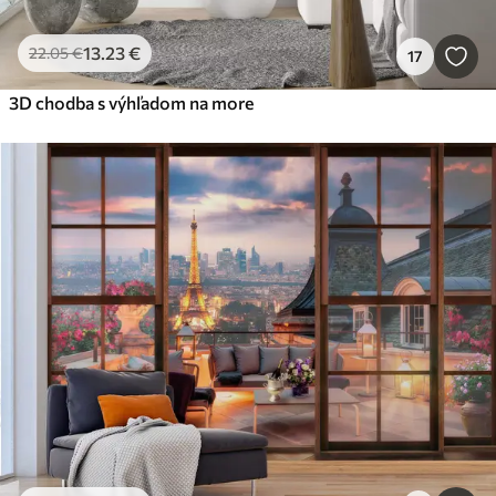
13
.23
€
22
.05
€
17
3D chodba s výhľadom na more