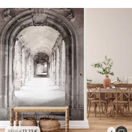
13
.23
€
22
.05
€
4