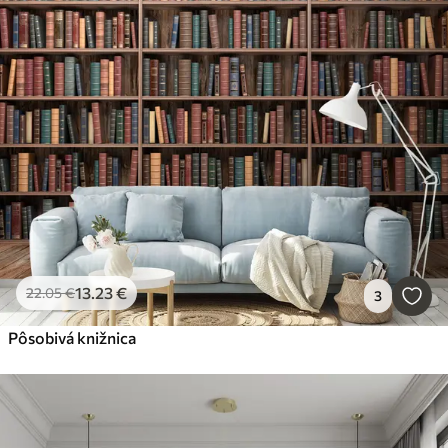
13
.23
€
22
.05
€
3
Pôsobivá knižnica