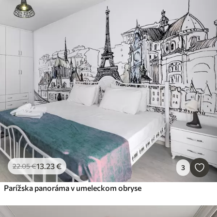
13
.23
€
22
.05
€
3
Parížska panoráma v umeleckom obryse