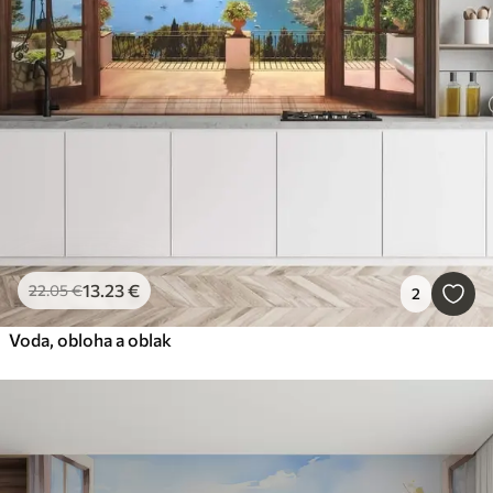
13
.23
€
22
.05
€
2
Voda, obloha a oblak