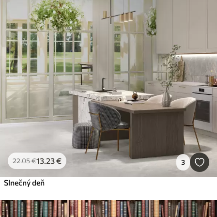
13
.23
€
22
.05
€
3
Slnečný deň