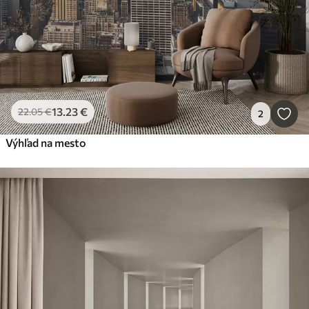
13
.23
€
22
.05
€
2
Výhľad na mesto