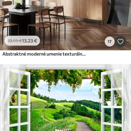
13
.23
€
22
.05
€
17
Abstraktné moderné umenie texturálne geometrické tvary v odtieňoch hnedej, sivej a béžovej