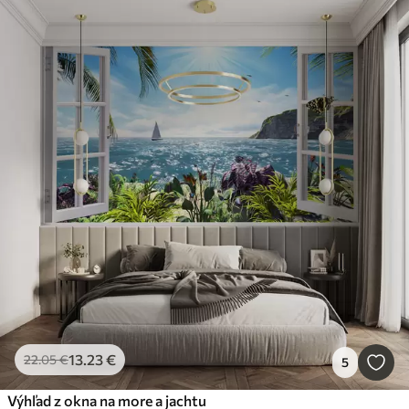
13
.23
€
22
.05
€
5
Výhľad z okna na more a jachtu