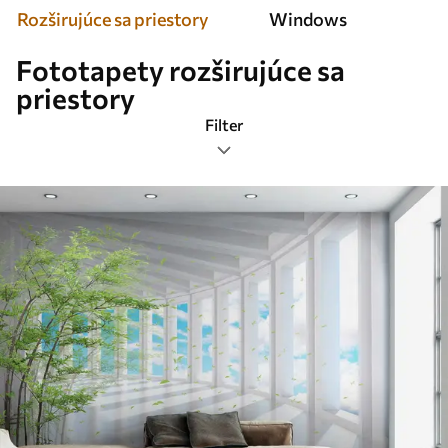
Rozširujúce sa priestory
Windows
Fototapety rozširujúce sa
priestory
Filter
Značky
Formát obrázka
Farba
Smart
Obnovenie všetkého