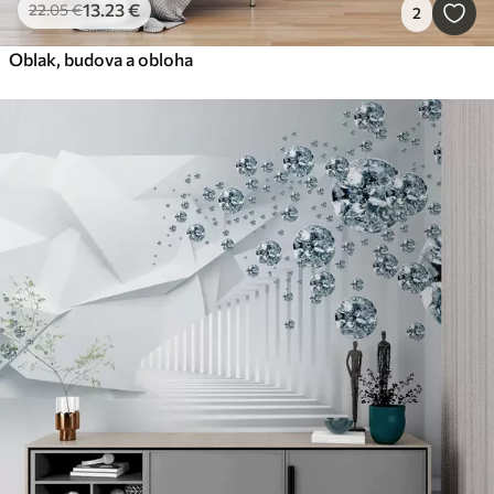
13
.23
€
22
.05
€
2
Oblak, budova a obloha