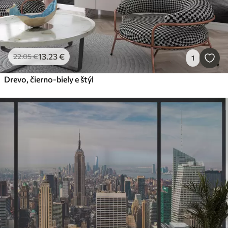
13
.23
€
22
.05
€
1
Drevo, čierno-biely e štýl