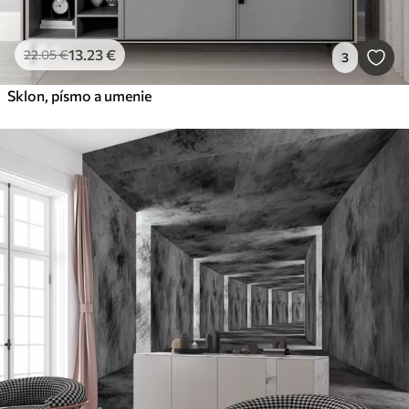
13
.23
€
22
.05
€
3
Sklon, písmo a umenie