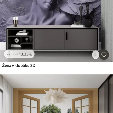
13
.23
€
22
.05
€
1
Žena v klobúku 3D