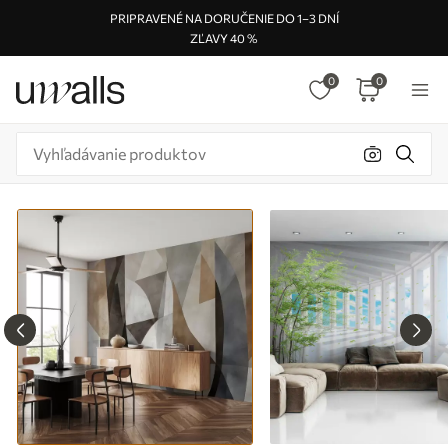
PRIPRAVENÉ NA DORUČENIE DO 1–3 DNÍ
ZĽAVY 40 %
0
0