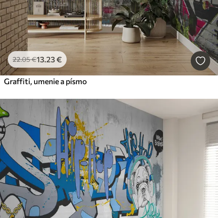
13
.23
€
22
.05
€
Graffiti, umenie a písmo