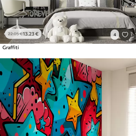
13
.23
€
22
.05
€
4
Graffiti