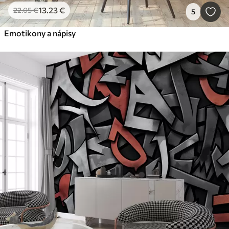
13
.23
€
22
.05
€
5
Emotikony a nápisy