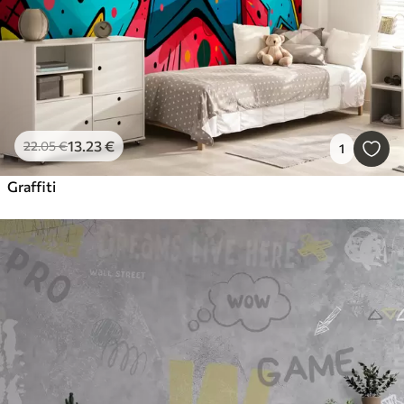
13
.23
€
22
.05
€
1
Graffiti