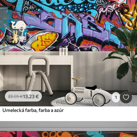
13
.23
€
22
.05
€
1
Umelecká farba, farba a azúr