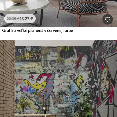
13
.23
€
22
.05
€
Graffiti veľké písmená v červenej farbe