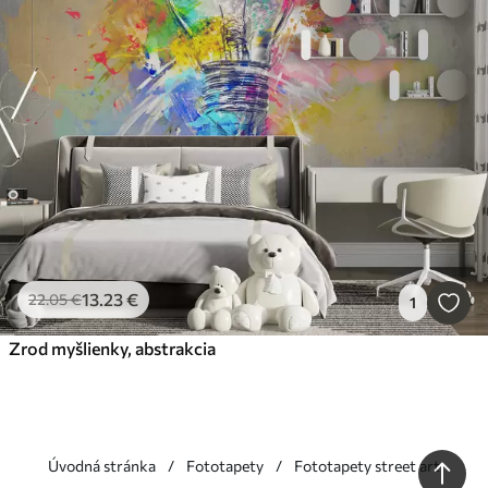
13
.23
€
22
.05
€
1
Zrod myšlienky, abstrakcia
Úvodná stránka
Fototapety
Fototapety street art