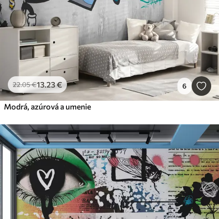
13
.23
€
22
.05
€
6
Modrá, azúrová a umenie