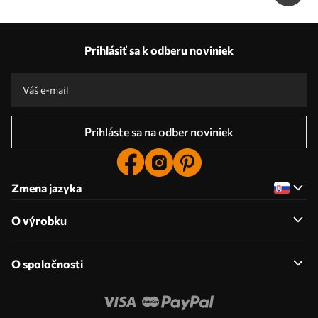
Naše výhody
Odpovede:
1
Prihlásiť sa k odberu noviniek
Výroba podľa individuálnych veľkostí
Zúčastnite sa prázdninových akcií 2025 a získajte zľavu
Profesionálna úprava fotografií zdarma
Propagačné kódy so zľavami na objednávku!
Prihláste sa na odber noviniek
Zmena jazyka
O výrobku
O spoločnosti