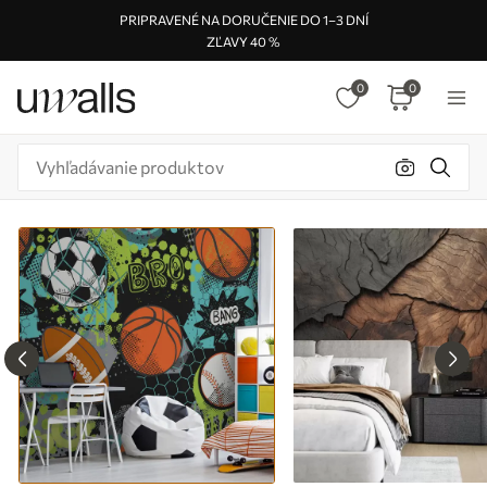
PRIPRAVENÉ NA DORUČENIE DO 1–3 DNÍ
ZĽAVY 40 %
0
0