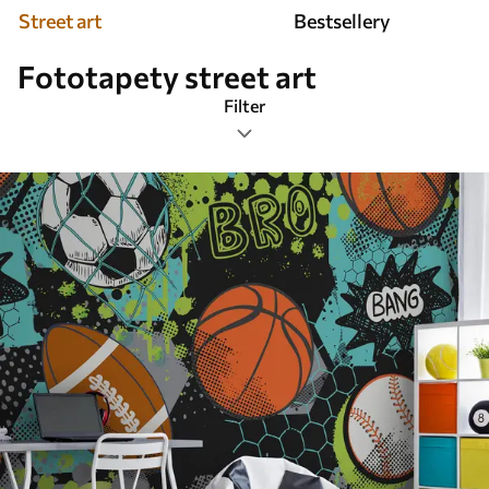
Street art
Bestsellery
Fototapety street art
Filter
Značky
Formát obrázka
Farba
Smart
Obnovenie všetkého