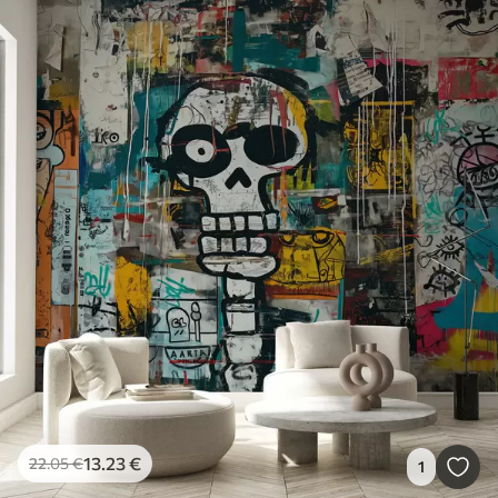
13
.23
€
22
.05
€
1