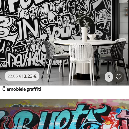
13
.23
€
22
.05
€
5
Čiernobiele graffiti