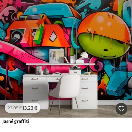
13
.23
€
22
.05
€
Jasné graffiti