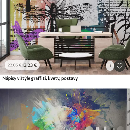
13
.23
€
22
.05
€
1
Nápisy v štýle graffiti, kvety, postavy