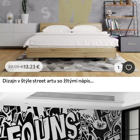
13
.23
€
22
.05
€
1
Dizajn v štýle street artu so žltými nápismi na pozadí betónovej steny