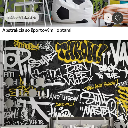
13
.23
€
22
.05
€
7
Abstrakcia so športovými loptami