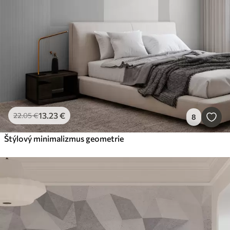
13
.23
€
22
.05
€
8
Štýlový minimalizmus geometrie