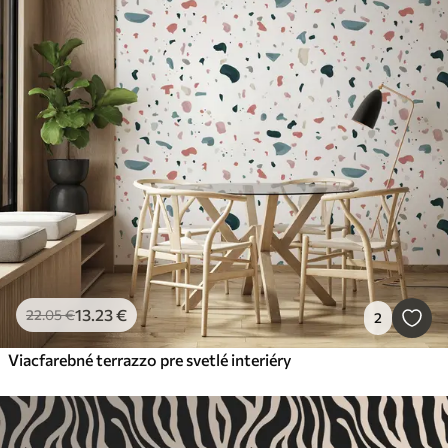
13
.23
€
22
.05
€
2
Viacfarebné terrazzo pre svetlé interiéry