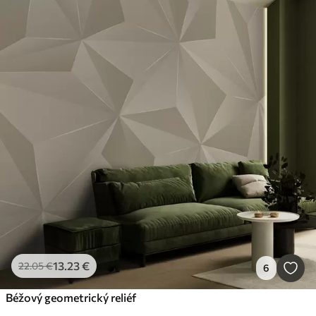
13
.23
€
22
.05
€
6
Béžový geometrický reliéf