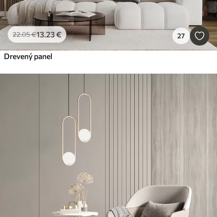
13
.23
€
22
.05
€
27
Drevený panel