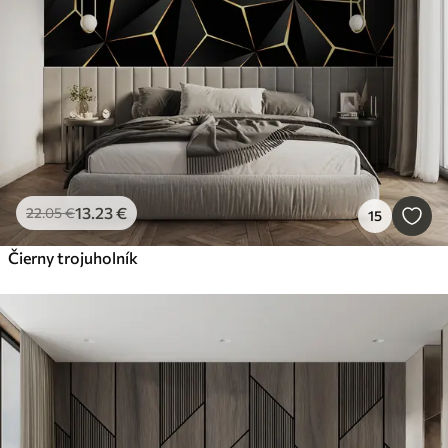
13
.23
€
22
.05
€
15
Čierny trojuholník