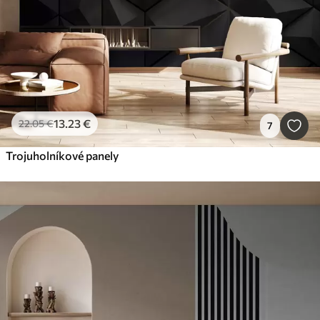
13
.23
€
22
.05
€
7
Trojuholníkové panely