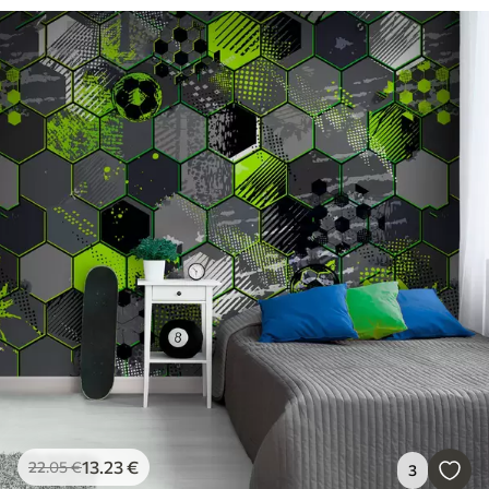
13
.23
€
22
.05
€
3