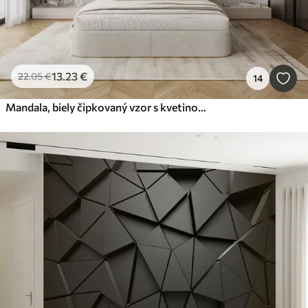
13
.23
€
22
.05
€
14
Mandala, biely čipkovaný vzor s kvetinovými a kruhovými motívmi, vytvárajúci jemný a zložitý dizajn