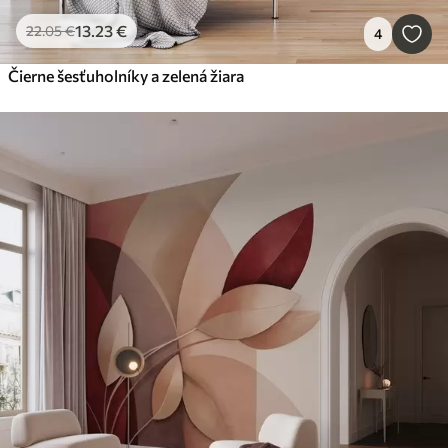
13
.23
€
22
.05
€
4
Čierne šesťuholníky a zelená žiara