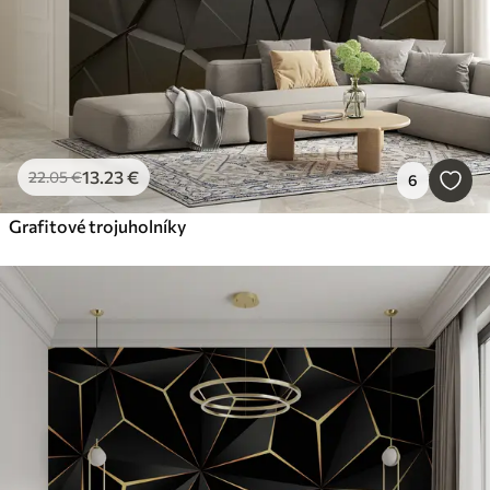
13
.23
€
22
.05
€
6
Grafitové trojuholníky