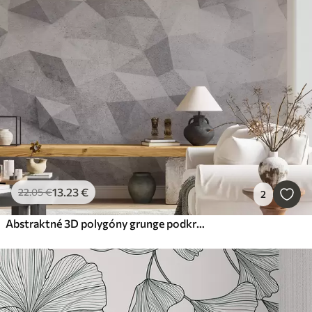
13
.23
€
22
.05
€
2
Abstraktné 3D polygóny grunge podkrovie