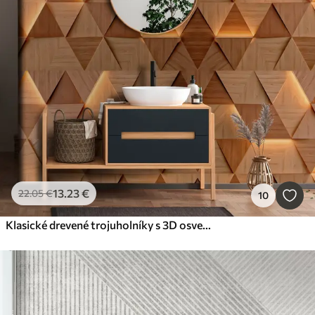
13
.23
€
22
.05
€
10
Klasické drevené trojuholníky s 3D osvetlením