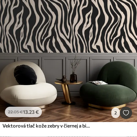
13
.23
€
22
.05
€
2
Vektorová tlač kože zebry v čiernej a bielej farbe