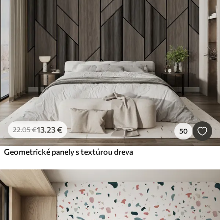
13
.23
€
22
.05
€
50
Geometrické panely s textúrou dreva