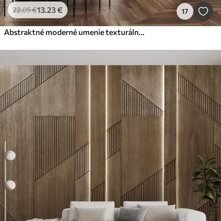
13
.23
€
22
.05
€
17
Abstraktné moderné umenie texturálne geometrické tvary v odtieňoch hnedej, sivej a béžovej