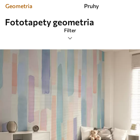
Geometria
Pruhy
Fototapety geometria
Filter
Značky
Formát obrázka
Farba
Smart
Obnovenie všetkého