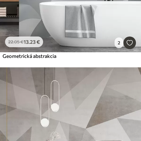
13
.23
€
22
.05
€
2
Geometrická abstrakcia