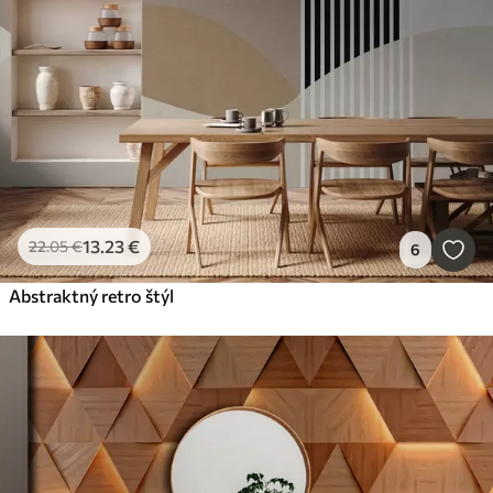
13
.23
€
22
.05
€
6
Abstraktný retro štýl