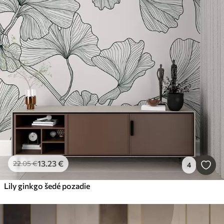
13
.23
€
22
.05
€
4
Lily ginkgo šedé pozadie