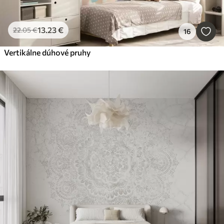
13
.23
€
22
.05
€
16
Vertikálne dúhové pruhy