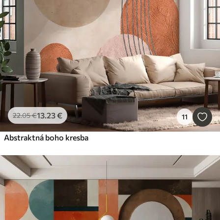
13
.23
€
22
.05
€
11
Abstraktná boho kresba