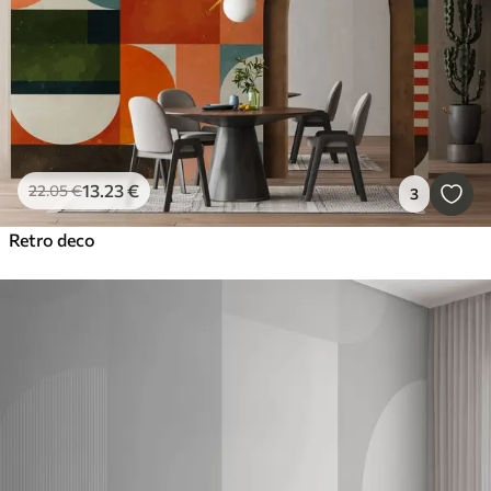
13
.23
€
22
.05
€
3
Retro deco