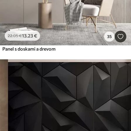
13
.23
€
22
.05
€
35
Panel s doskami a drevom