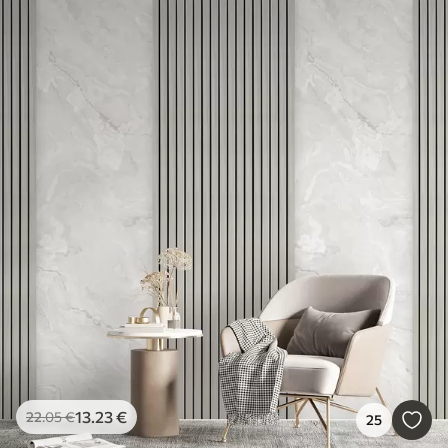
13
.23
€
22
.05
€
25