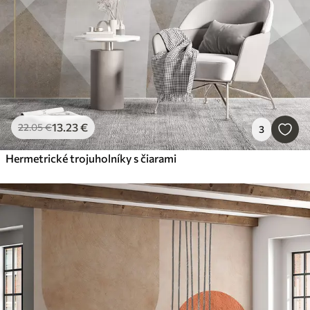
13
.23
€
22
.05
€
3
Hermetrické trojuholníky s čiarami