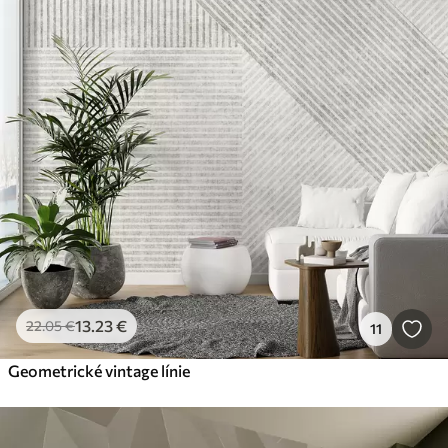
13
.23
€
22
.05
€
11
Geometrické vintage línie