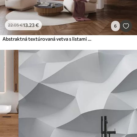
13
.23
€
22
.05
€
6
Abstraktná textúrovaná vetva s listami v odtieňoch hnedej, béžovej a červenej farby na pozadí abstraktných tvarov