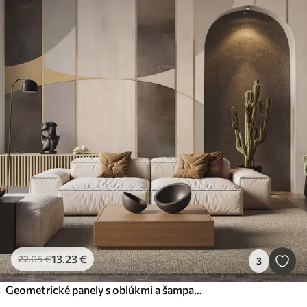
13
.23
€
22
.05
€
3
Geometrické panely s oblúkmi a šampanskými akcentmi