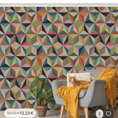
13
.23
€
22
.05
€
2