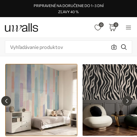
PRIPRAVENÉ NA DORUČENIE DO 1–3 DNÍ
ZĽAVY 40 %
0
0