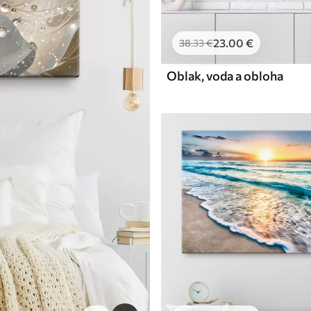
23
.00
€
38
.33
€
Oblak, voda a obloha