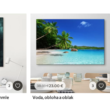
23
.00
€
2
38
.33
€
3
 hmle
Voda, obloha a oblak