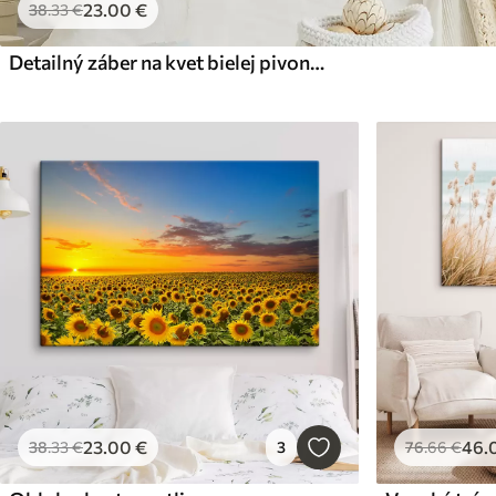
23
.00
€
38
.33
€
Detailný záber na kvet bielej pivonky s kvapôčkami vody na okvetných lístkoch na rozostrenom pozadí
23
.00
€
46
.
38
.33
€
3
76
.66
€