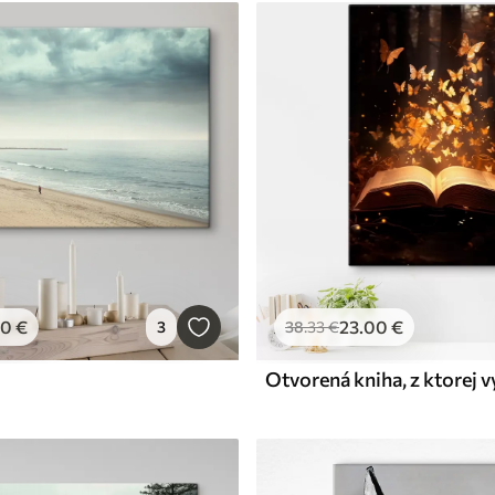
00
€
23
.00
€
3
38
.33
€