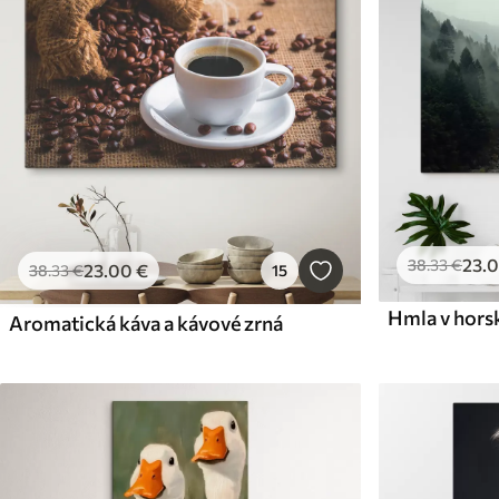
23
.
38
.33
€
23
.00
€
38
.33
€
15
Hmla v horsk
Aromatická káva a kávové zrná