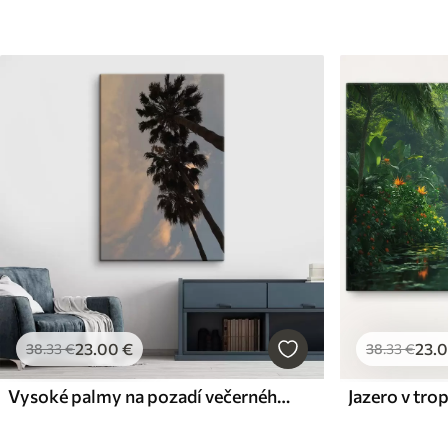
23
.00
€
23
.
38
.33
€
38
.33
€
Vysoké palmy na pozadí večerného neba
Jazero v tro