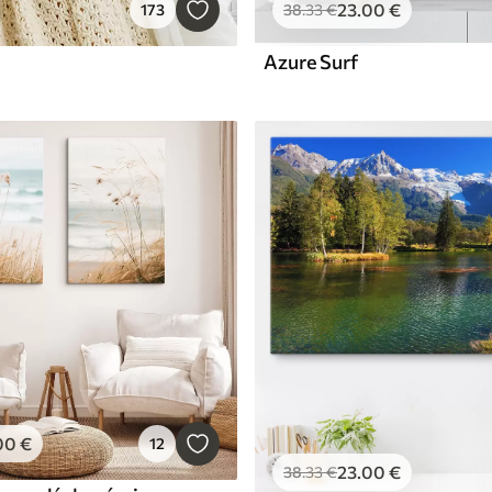
23
.00
€
173
38
.33
€
Azure Surf
00
€
12
23
.00
€
38
.33
€