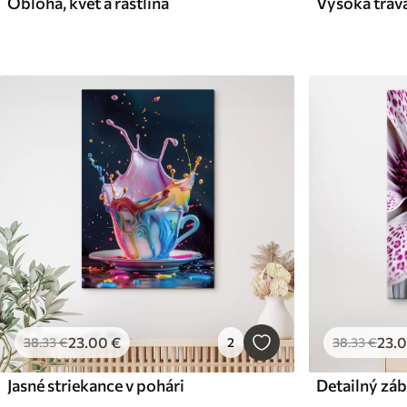
Obloha, kvet a rastlina
23
.00
€
23
.
38
.33
€
2
38
.33
€
Jasné striekance v pohári