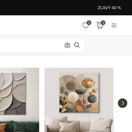
ZĽAVY 40 %
0
0