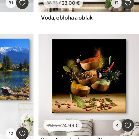
23
.00
€
31
38
.33
€
12
Voda, obloha a oblak
24
.99
€
41
.65
€
4
12