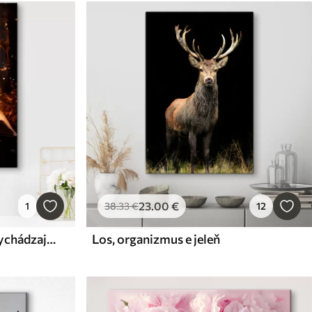
23
.00
€
1
38
.33
€
12
Otvorená kniha, z ktorej vychádzajú svetielkujúce motýle, žiariace v lúčoch svetla v tmavom magickom lese
Los, organizmus e jeleň