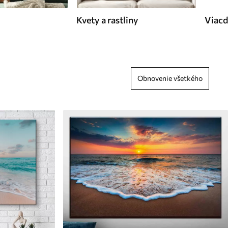
Kvety a rastliny
Viacd
Obnovenie všetkého