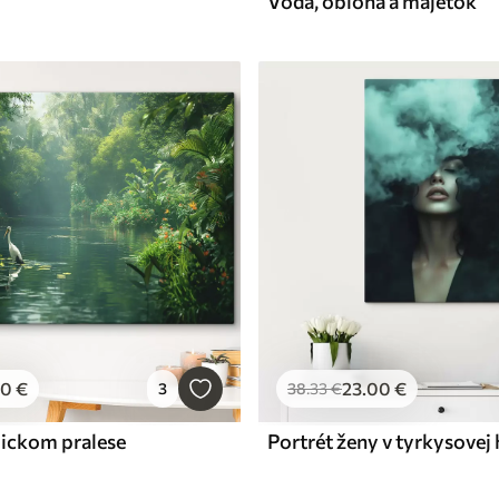
Voda, obloha a majetok
00
€
23
.00
€
3
38
.33
€
pickom pralese
Portrét ženy v tyrkysovej