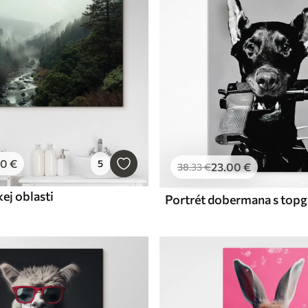
00
€
5
23
.00
€
38
.33
€
ej oblasti
Portrét dobermana s to