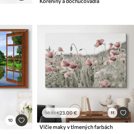
Koreniny a dochucovadlá
23
.00
€
38
.33
€
11
10
Vlčie maky v tlmených farbách