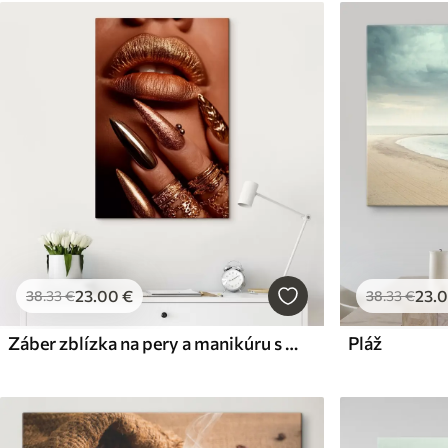
23
.00
€
23
.
38
.33
€
38
.33
€
Záber zblízka na pery a manikúru s kovovým leskom
Pláž