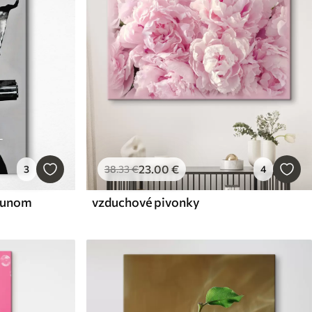
23
.00
€
3
38
.33
€
4
pgunom
vzduchové pivonky