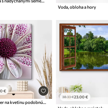
Vysoká tráva s nadýchanými semenami, piesočnatá pláž a vlny oceánu v pozadí, jemná a tlmená paleta farieb
Voda, obloha a hory
00
€
23
.00
€
38
.33
€
Detailný záber na kvetinu podobnú sedmokráske s výraznými magentovými leopardími škvrnami