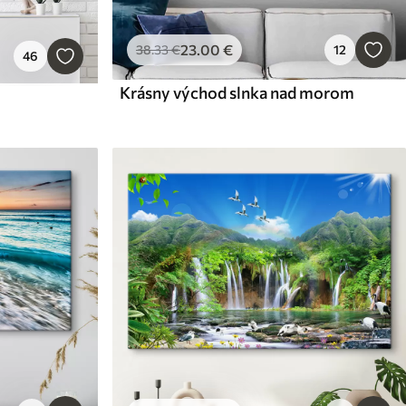
23
.00
€
38
.33
€
12
46
Krásny východ slnka nad morom