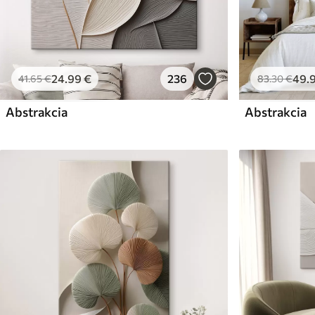
24
.99
€
236
49
.
41
.65
€
83
.30
€
Abstrakcia
Abstrakcia