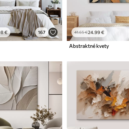
98
€
167
24
.99
€
41
.65
€
Abstraktné kvety