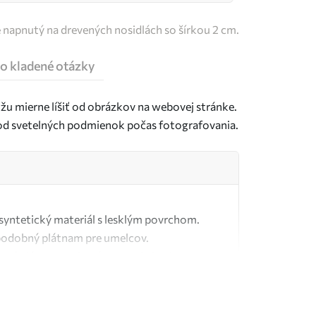
e napnutý na drevených nosidlách so šírkou 2 cm.
o kladené otázky
u mierne líšiť od obrázkov na webovej stránke.
j od svetelných podmienok počas fotografovania.
ý syntetický materiál s lesklým povrchom.
podobný plátnam pre umelcov.
tné plátno vyrobené zo 100 % bavlny.