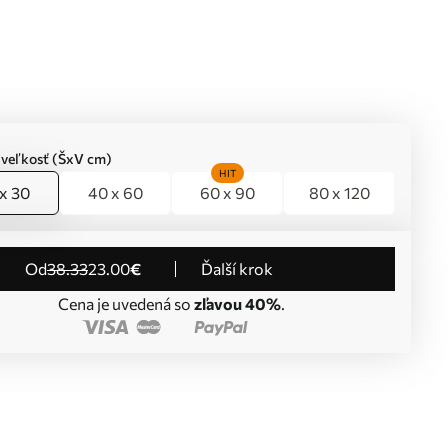
 veľkosť (ŠxV cm)
HIT
x 30
40 x 60
60 x 90
80 x 120
od
38
.33
23
.00
€
Ďalší krok
Cena je uvedená so
zľavou 40%
.