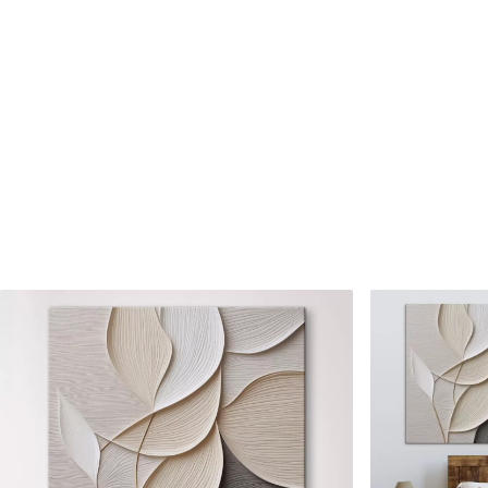
Číslo článku
s45883
Okrem toho
Môžete pridať lakový náter.
Dostupné materiály
Štandard
Premium
Od
23
.00
€
Od
29
.00
€
✓
✓
Žiarivé a sýte farby
Žiarivé a sýte farby
✓
✓
Odolné voči vyblednutiu
Odolné voči vyblednu
Bezpečný atrament bez
Bezpečný atrament b
✓
✓
zápachu
zápachu
✗
✓
Povrch podobný plátnu
Povrch podobný plát
✗
✗
Ekologický materiál
Ekologický materiál