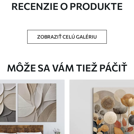
RECENZIE O PRODUKTE
ZOBRAZIŤ CELÚ GALÉRIU
Eko-Premium
Od
36
.00
€
MÔŽE SA VÁM TIEŽ PÁČIŤ
✓
Žiarivé a sýte farby
✓
tiu
Odolné voči vyblednutiu
ez
Bezpečný atrament bez
✓
zápachu
✓
nu
Povrch podobný plátnu
✓
Ekologický materiál