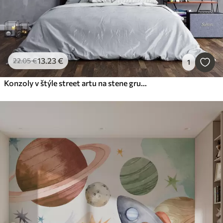
13
.23
€
22
.05
€
1
Konzoly v štýle street artu na stene grunge