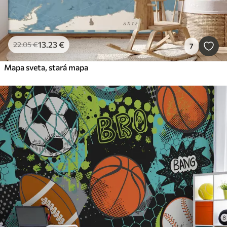
13
.23
€
22
.05
€
7
Mapa sveta, stará mapa