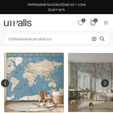
PRIPRAVENÉ NA DORUČENIE DO 1–3 DNÍ
ZĽAVY 40 %
0
0