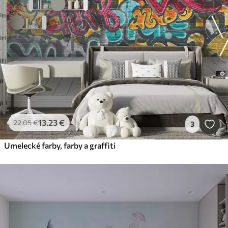
13
.23
€
22
.05
€
3
Umelecké farby, farby a graffiti