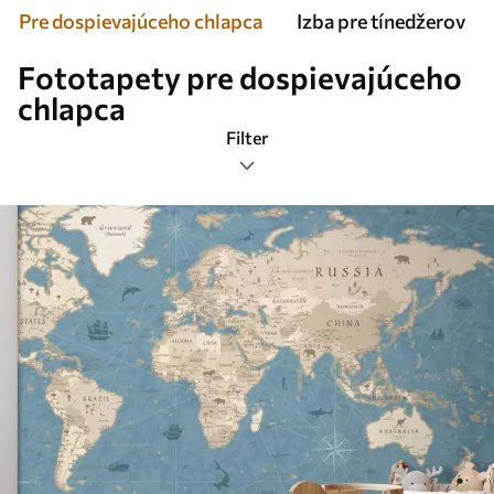
Pre dospievajúceho chlapca
Izba pre tínedžerov
Fototapety pre dospievajúceho
chlapca
Filter
Značky
Formát obrázka
Farba
Smart
Obnovenie všetkého