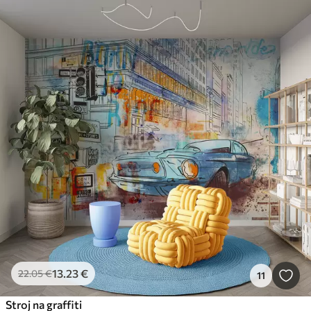
13
.23
€
22
.05
€
11
Stroj na graffiti