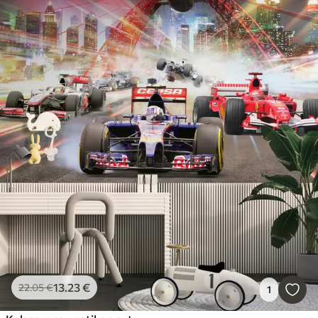
13
.23
€
22
.05
€
1