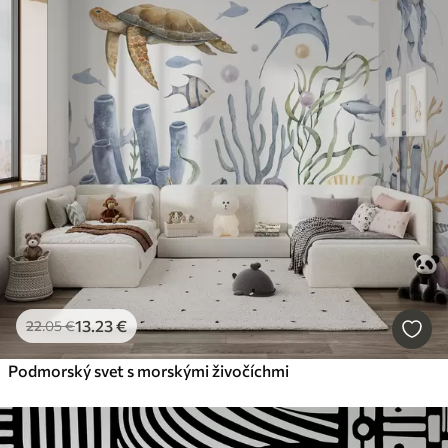
13
.23
€
22
.05
€
Podmorský svet s morskými živočíchmi