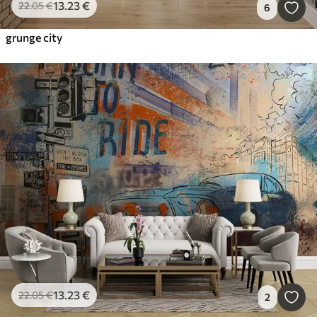
13
.23
€
22
.05
€
6
grunge city
13
.23
€
22
.05
€
2