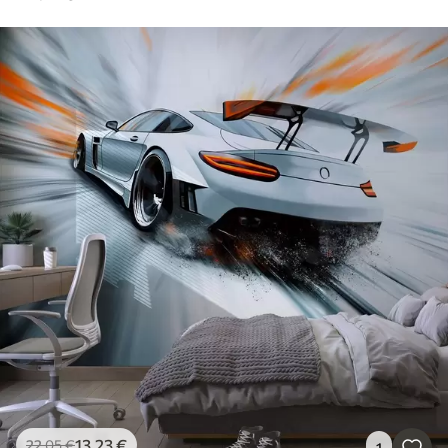
13
.23
€
22
.05
€
1