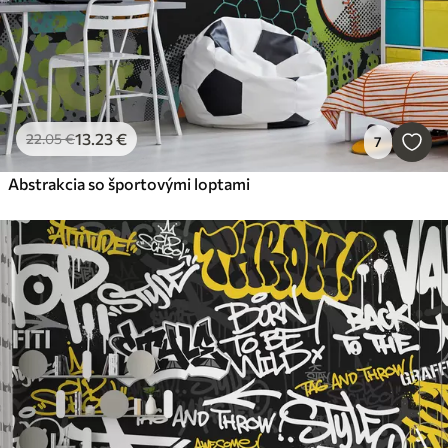
13
.23
€
22
.05
€
7
Abstrakcia so športovými loptami