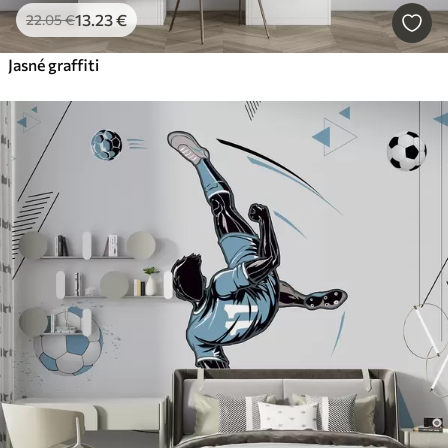
13
.23
€
22
.05
€
Jasné graffiti