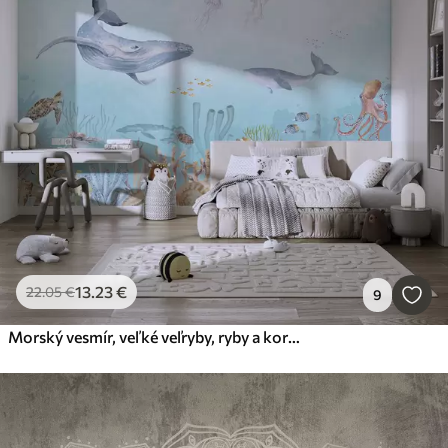
13
.23
€
22
.05
€
9
Morský vesmír, veľké veľryby, ryby a korytnačky