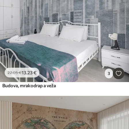
13
.23
€
22
.05
€
3
Budova, mrakodrap a veža