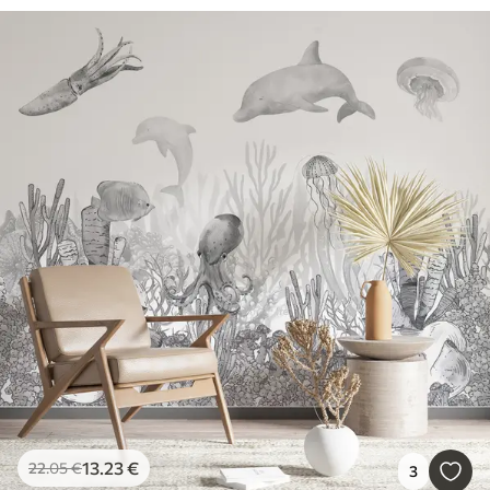
13
.23
€
22
.05
€
3