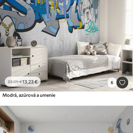
13
.23
€
22
.05
€
6
Modrá, azúrová a umenie