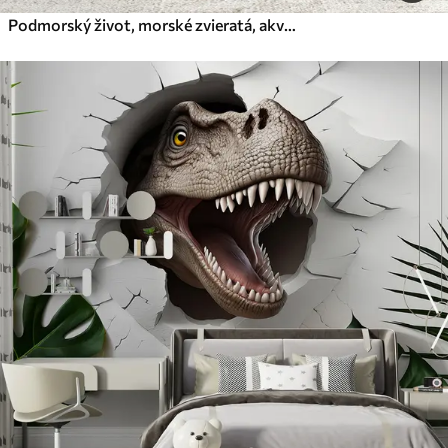
Podmorský život, morské zvieratá, akvarel sivá farba, koraly, delfín, chobotnica