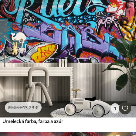
13
.23
€
22
.05
€
1
Umelecká farba, farba a azúr