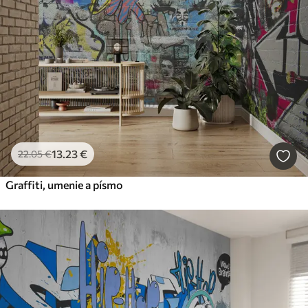
13
.23
€
22
.05
€
Graffiti, umenie a písmo