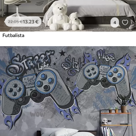
13
.23
€
22
.05
€
4
Futbalista