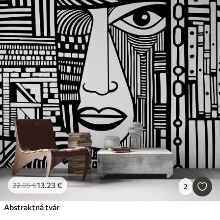
13
.23
€
22
.05
€
2
Abstraktná tvár