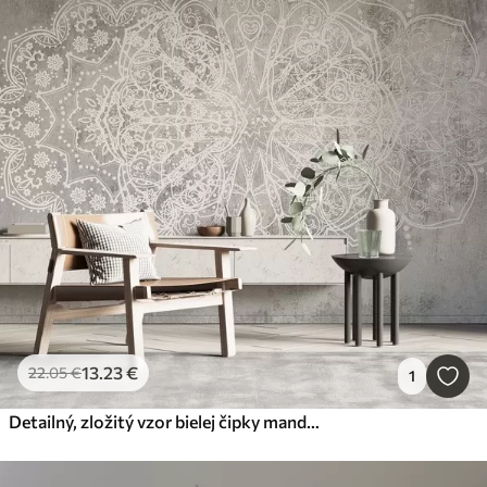
13
.23
€
22
.05
€
1
Detailný, zložitý vzor bielej čipky mandaly na textúrovanom pozadí sivej steny v podkroví