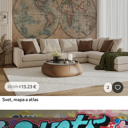
13
.23
€
22
.05
€
2
Svet, mapa a atlas