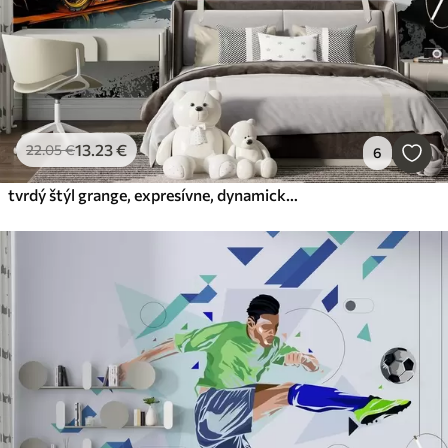
13
.23
€
22
.05
€
6
tvrdý štýl grange, expresívne, dynamické športové vozidlá