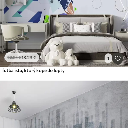
13
.23
€
22
.05
€
1
futbalista, ktorý kope do lopty