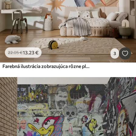
13
.23
€
22
.05
€
3
Farebná ilustrácia zobrazujúca rôzne planéty a vesmírny akvarel