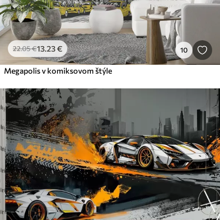
13
.23
€
22
.05
€
10
Megapolis v komiksovom štýle