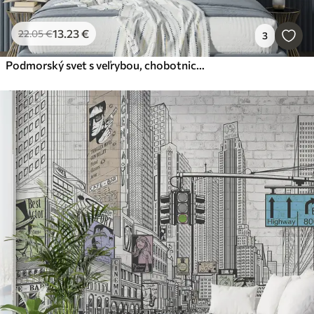
13
.23
€
22
.05
€
3
Podmorský svet s veľrybou, chobotnicou, korytnačkou