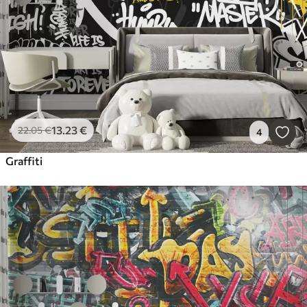
13
.23
€
22
.05
€
4
Graffiti