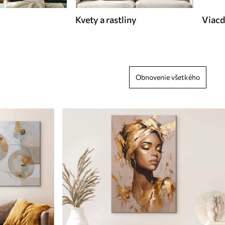
Kvety a rastliny
Viacd
Obnovenie všetkého