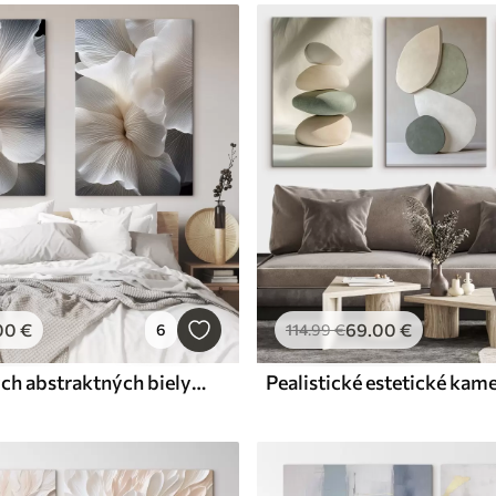
00
€
69
.00
€
6
114
.99
€
Detail jemných abstraktných bielych okvetných lístkov so zložitými líniami a rozmazaným tmavým pozadím