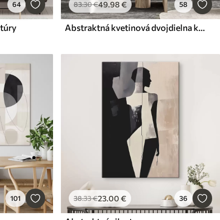
49
.98
€
64
83
.30
€
58
xtúry
Abstraktná kvetinová dvojdielna kompozícia
23
.00
€
101
38
.33
€
36