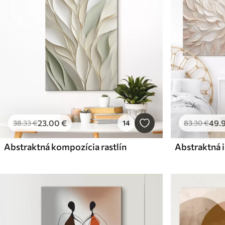
23
.00
€
49
.
38
.33
€
14
83
.30
€
Abstraktná kompozícia rastlín