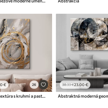
Abstraktné béžové moderné umenie s vertikálnymi čiarami a guľami
Abstrakcia
00
€
23
.00
€
26
38
.33
€
Abstraktná textúra s kruhmi a pastelmi