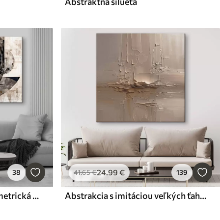
Abstraktná silueta
24
.99
€
38
41
.65
€
139
Abstraktná moderná geometrická kompozícia s prekrývajúcimi sa tvarmi a potlačou v odtieňoch sivej, čiernej a béžovej farby
Abstrakcia s imitáciou veľkých ťahov štetcom