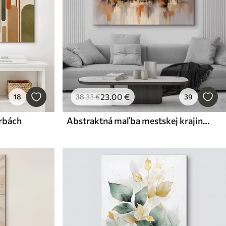
23
.00
€
18
38
.33
€
39
arbách
Abstraktná maľba mestskej krajiny s vysokými budovami v odtieňoch hnedej, sivej a bielej farby, ktoré sa odrážajú vo vode pod nimi