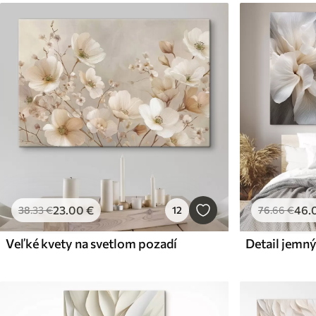
23
.00
€
46
.
38
.33
€
12
76
.66
€
Veľké kvety na svetlom pozadí