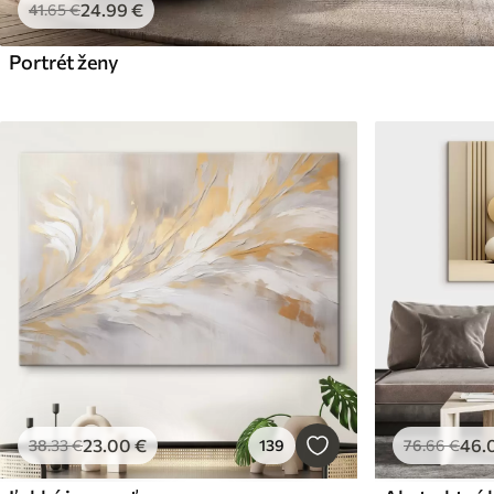
24
.99
€
41
.65
€
Portrét ženy
23
.00
€
46
.
38
.33
€
139
76
.66
€