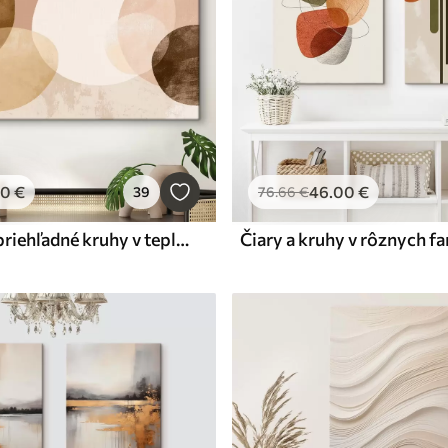
00
€
46
.00
€
39
76
.66
€
Abstraktné priehľadné kruhy v teplej farebnej palete
Čiary a kruhy v rôznych f