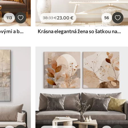
23
.00
€
113
38
.33
€
56
Textúrovaná maľba s béžovými a bielymi tvarmi
Krásna elegantná žena so šatkou na hlave