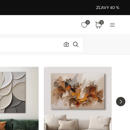
ZĽAVY 40 %
0
0