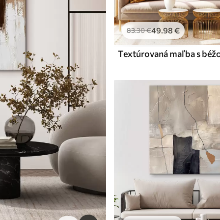
49
.98
€
83
.30
€