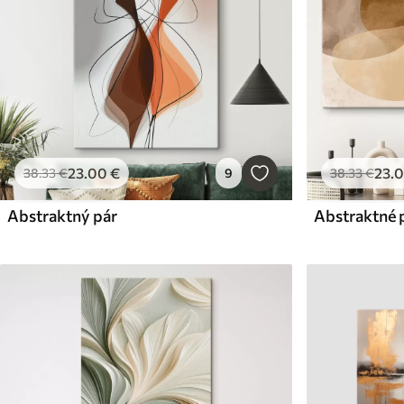
23
.00
€
23
.
38
.33
€
9
38
.33
€
Abstraktný pár