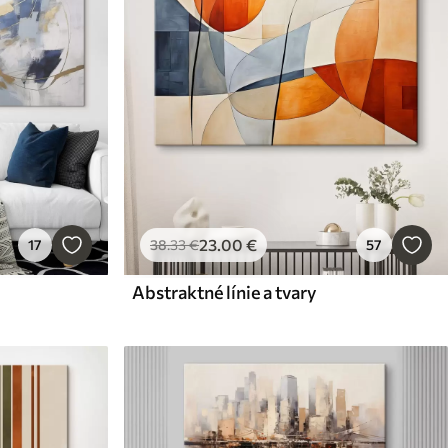
23
.00
€
17
38
.33
€
57
Abstraktné línie a tvary