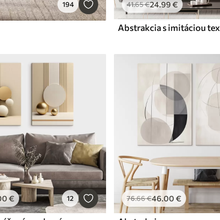
24
.99
€
194
41
.65
€
Abstrakcia s imitáciou te
00
€
46
.00
€
12
76
.66
€