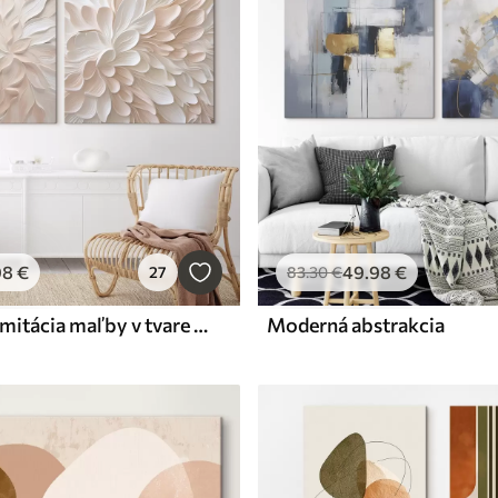
98
€
49
.98
€
27
83
.30
€
Abstraktná imitácia maľby v tvare okvetných lístkov
Moderná abstrakcia