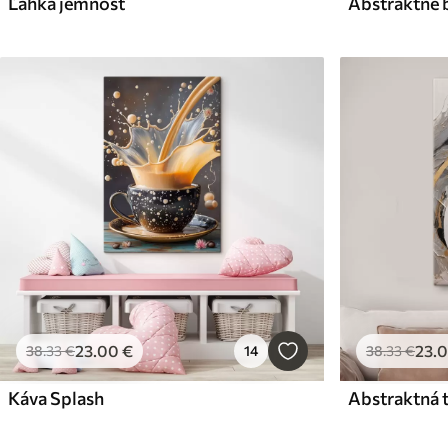
Ľahká jemnosť
23
.00
€
23
.
38
.33
€
14
38
.33
€
Káva Splash