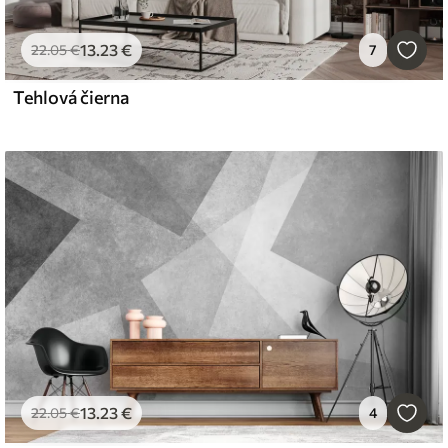
13
.23
€
22
.05
€
7
Tehlová čierna
13
.23
€
22
.05
€
4