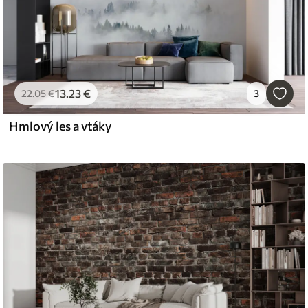
13
.23
€
22
.05
€
3
Hmlový les a vtáky