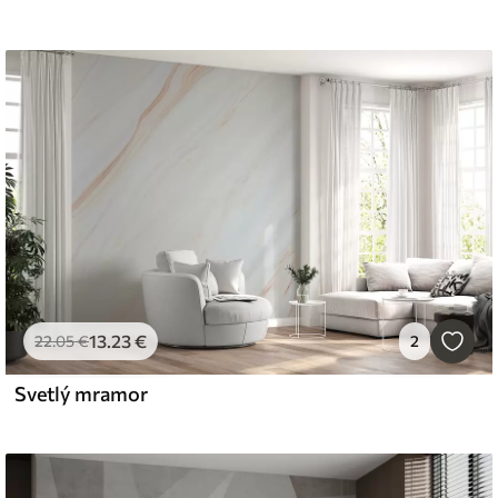
13
.23
€
22
.05
€
2
Svetlý mramor