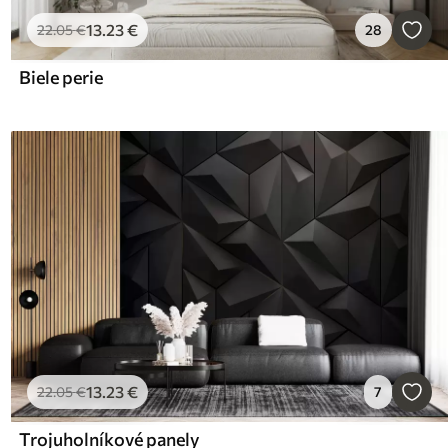
13
.23
€
22
.05
€
28
Biele perie
13
.23
€
22
.05
€
7
Trojuholníkové panely