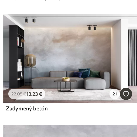
13
.23
€
22
.05
€
21
Zadymený betón