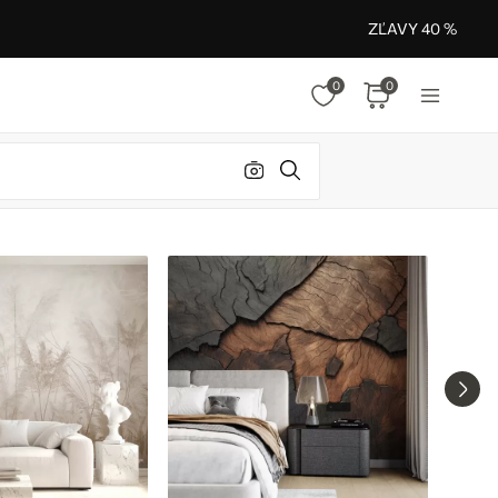
ZĽAVY 40 %
0
0