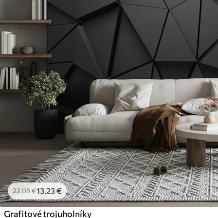
13
.23
€
22
.05
€
Grafitové trojuholníky