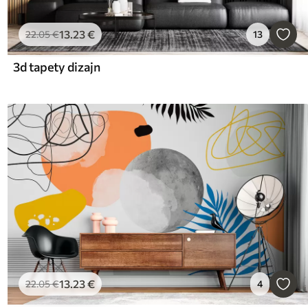
13
.23
€
22
.05
€
13
3d tapety dizajn
13
.23
€
22
.05
€
4