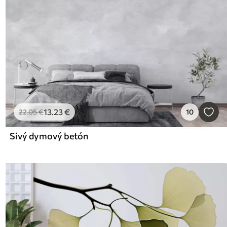
13
.23
€
22
.05
€
10
Sivý dymový betón