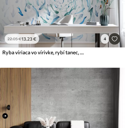
13
.23
€
22
.05
€
4
Ryba víriaca vo vírivke, rybí tanec, akvarel, žralok, abstraktná kompozícia, minimalizmus, modrá, zelená farba