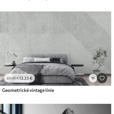
13
.23
€
22
.05
€
11
Geometrické vintage línie