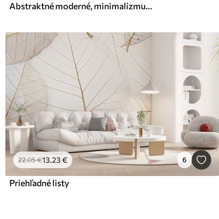
Abstraktné moderné, minimalizmus, boho, geometria, akvarelové škvrny, spln, silueta palmového listu, topografia, komplikovanosť, oranžová, žltá, šedá
13
.23
€
22
.05
€
6
Priehľadné listy