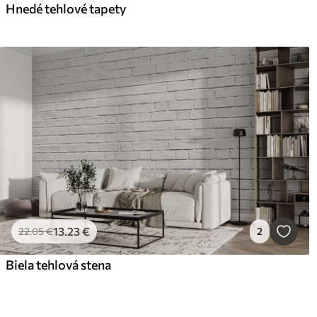
Hnedé tehlové tapety
13
.23
€
22
.05
€
2
Biela tehlová stena