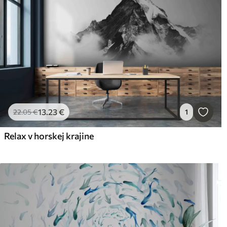
13
.23
€
22
.05
€
1
Relax v horskej krajine