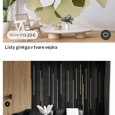
13
.23
€
22
.05
€
Listy ginkga v tvare vejára