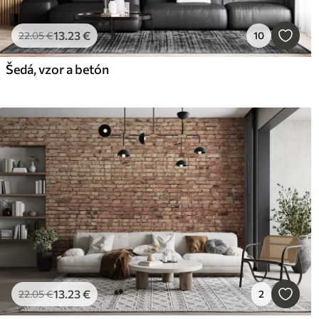
13
.23
€
22
.05
€
10
Šedá, vzor a betón
13
.23
€
22
.05
€
2