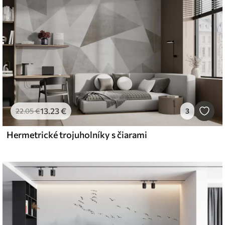
13
.23
€
22
.05
€
3
Hermetrické trojuholníky s čiarami