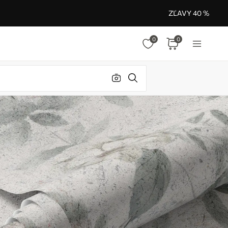
ZĽAVY 40 %
0
0