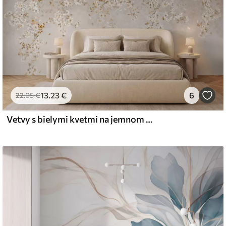
13
.23
€
6
22
.05
€
Vetvy s bielymi kvetmi na jemnom béžovom pozadí