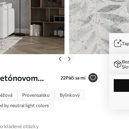
Tap
Bez
Slo
 betónovom
22
Páči sa mi
 Nr. u96140
éžová
Provensalsko
Bylinkový
 by neutral light colors
o kladené otázky