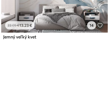
13
.23
€
14
22
.05
€
Jemný veľký kvet