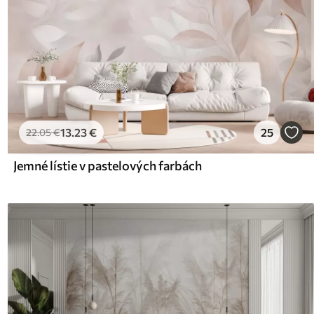
13
.23
€
25
22
.05
€
Jemné lístie v pastelových farbách