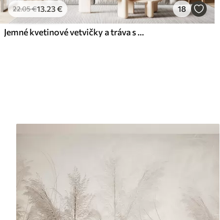
13
.23
€
18
22
.05
€
Jemné kvetinové vetvičky a tráva s bielymi, sivými a béžovými kvetmi kaskádovito padajúcimi na svetlé pozadie