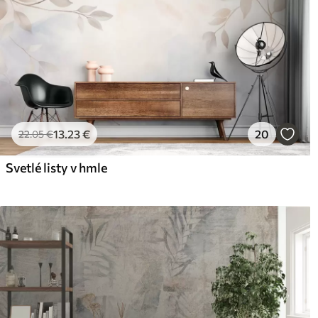
13
.23
€
20
22
.05
€
Svetlé listy v hmle