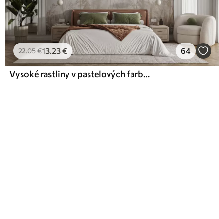
13
.23
€
64
22
.05
€
Vysoké rastliny v pastelových farbách