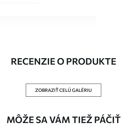
alitných materiálov, z ktorých každý je vhodný
čty. Viac informácií nájdete nižšie alebo
a.
RECENZIE O PRODUKTE
ZOBRAZIŤ CELÚ GALÉRIU
rčenej veľkosti a rozreže sa na rovnaké pásy
MÔŽE SA VÁM TIEŽ PÁČIŤ
pidlo na tapety.