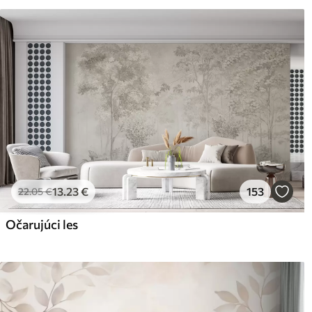
Čistenie
Tapetu môžete jemne vyčist
povrchovou úpravou sa môžu
Spôsob aplikácie
Plynulá aplikácia
Dostupné materiály
Štandard
Pr
45
.00
56
.
27
.00
€
/m²
13
.23
€
153
22
.05
€
Očarujúci les
Prémiový vinyl
Pee
65
.00
81
.
39
.00
€
/m²