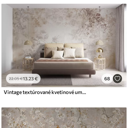
iť mäkkou špongiou. Tapety s lakovanou
 čistiť vodou.
emium
67
34
.00
€
/m²
13
.23
€
68
22
.05
€
Vintage textúrované kvetinové umenie s jemnými ilustráciami záhradných kvetov a listov v kreslenom štýle, v jemných pastelových béžových a sépia odtieňoch
l and Stick
67
49
.00
€
/m²