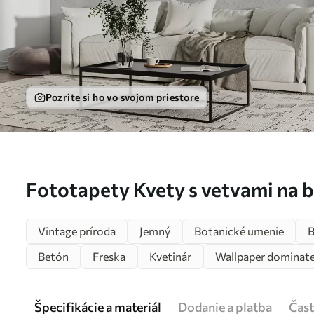
Pozrite si ho vo svojom priestore
Fototapety Kvety s vetvami na
grungeovom pozadí minimalizmu
Vintage príroda
Jemný
Botanické umenie
B
Betón
Freska
Kvetinár
Wallpaper dominated
Špecifikácie a materiál
Dodanie a platba
Čast