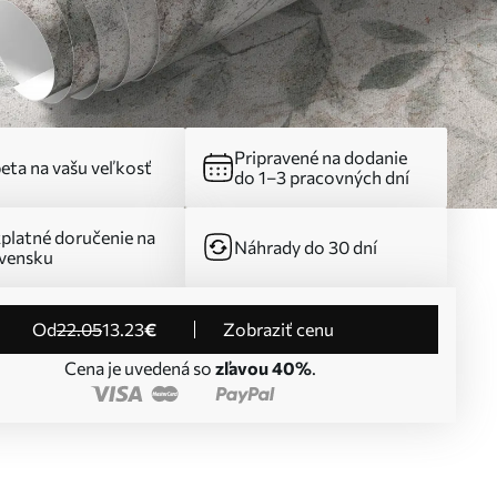
Pripravené na dodanie
eta na vašu veľkosť
do 1–3 pracovných dní
platné doručenie na
Náhrady do 30 dní
vensku
od
22
.05
13
.23
€
Zobraziť cenu
Cena je uvedená so
zľavou 40%
.