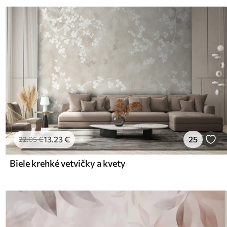
13
.23
€
25
22
.05
€
Biele krehké vetvičky a kvety