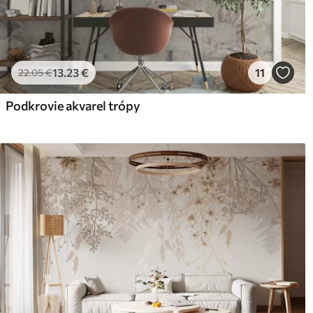
13
.23
€
11
22
.05
€
Podkrovie akvarel trópy