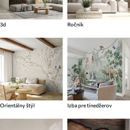
3d
Ročník
Orientálny štýl
Izba pre tínedžerov