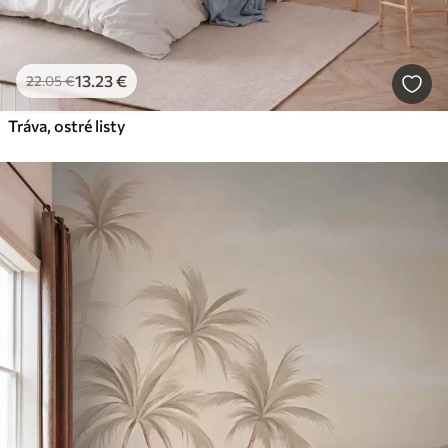
13
.23
€
22
.05
€
Tráva, ostré listy