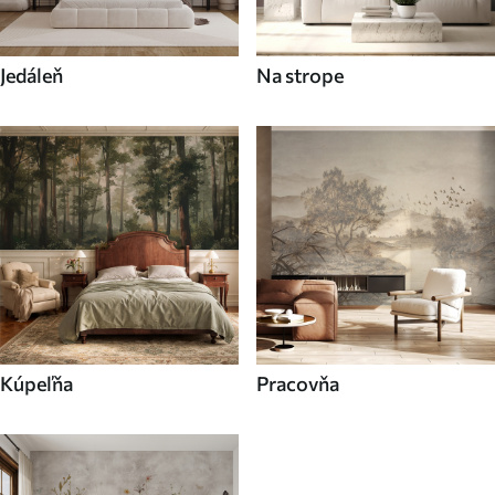
Jedáleň
Na strope
Kúpeľňa
Pracovňa