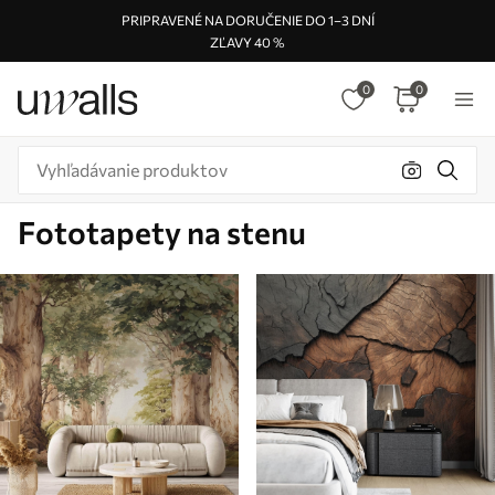
PRIPRAVENÉ NA DORUČENIE DO 1–3 DNÍ
ZĽAVY 40 %
0
0
Fototapety na stenu