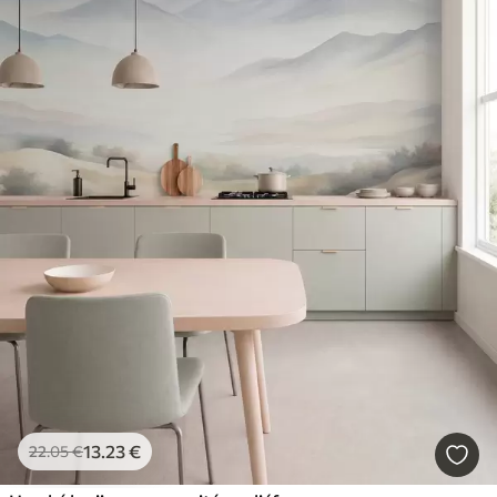
13
.23
€
22
.05
€