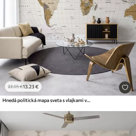
13
.23
€
22
.05
€
Hnedá politická mapa sveta s vlajkami v angličtine