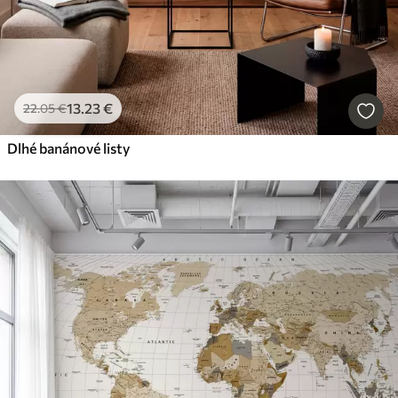
13
.23
€
22
.05
€
Dlhé banánové listy