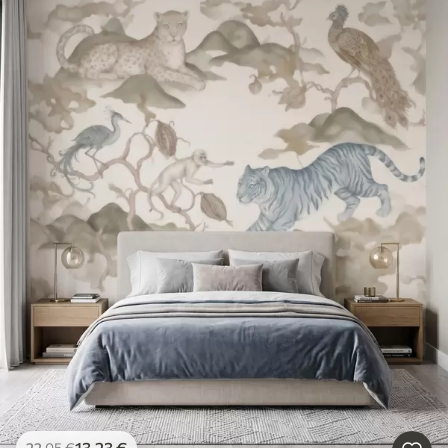
13
.23
€
22
.05
€