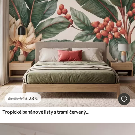
13
.23
€
22
.05
€
Tropické banánové listy s trsmi červených kávových bobúľ, v štýle akvarelu