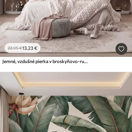
13
.23
€
22
.05
€
Jemné, vzdušné pierka v broskyňovo-ružovom opare s jemným leskom