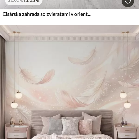
Cisárska záhrada so zvieratami v orientálnom štýle — opica, leopard, tiger, páv a volavka