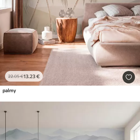
13
.23
€
22
.05
€
palmy