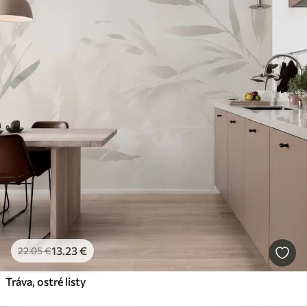
13
.23
€
22
.05
€
Tráva, ostré listy