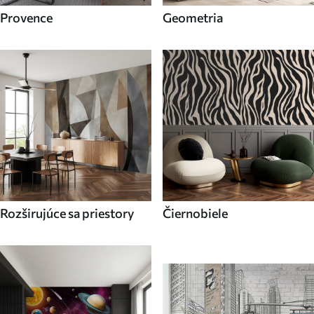
Provence
Geometria
Rozširujúce sa priestory
Čiernobiele