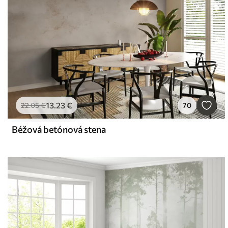
13
.23
€
22
.05
€
70
Béžová betónová stena