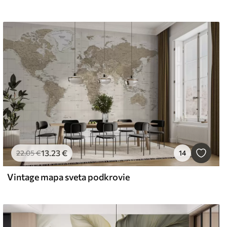
13
.23
€
22
.05
€
14
Vintage mapa sveta podkrovie