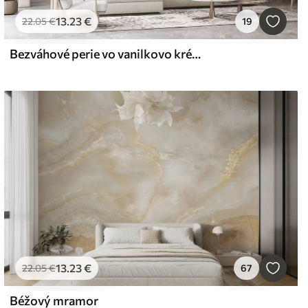
13
.23
€
22
.05
€
19
Bezváhové perie vo vanilkovo krémových odtieňoch
13
.23
€
22
.05
€
67
Béžový mramor