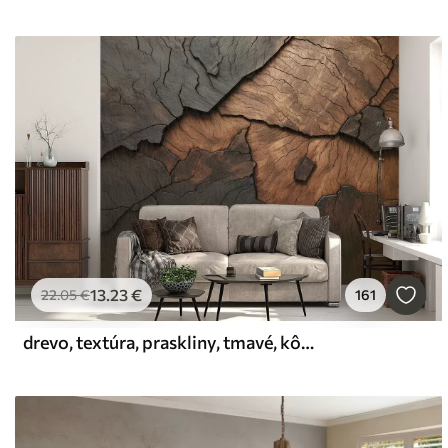
13
.23
€
22
.05
€
161
drevo, textúra, praskliny, tmavé, kôra, povrch