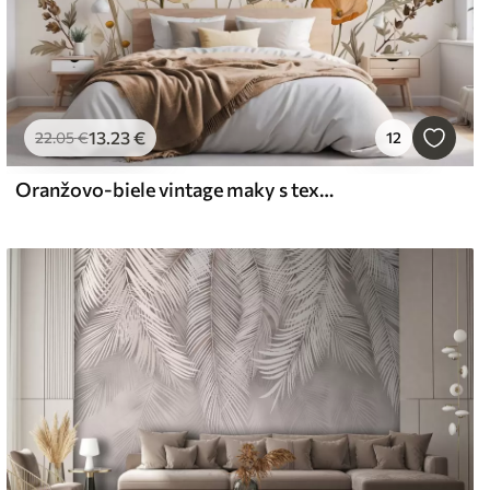
13
.23
€
22
.05
€
12
Oranžovo-biele vintage maky s textúrou, tenkými stonkami a listami, svetlé béžové pozadie, akvarelový štýl