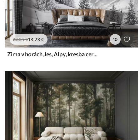
13
.23
€
22
.05
€
10
Zima v horách, les, Alpy, kresba ceruzkou, prírodné scenérie