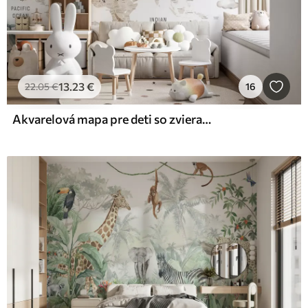
13
.23
€
22
.05
€
16
Akvarelová mapa pre deti so zvieratkami a teplovzdušnými balónmi. V anglickom jazyku. Béžová farba.