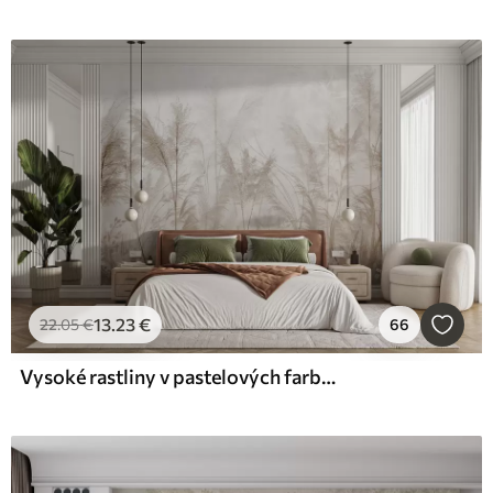
13
.23
€
22
.05
€
66
Vysoké rastliny v pastelových farbách