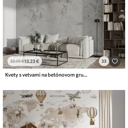
13
.23
€
22
.05
€
23
Kvety s vetvami na betónovom grungeovom pozadí minimalizmu