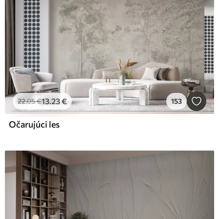
13
.23
€
22
.05
€
153
Očarujúci les