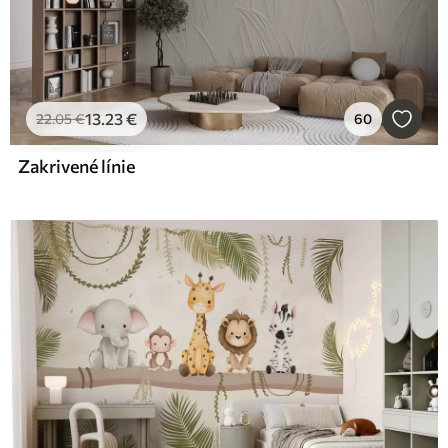
13
.23
€
22
.05
€
60
Zakrivené línie