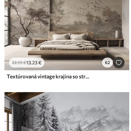
13
.23
€
22
.05
€
62
Textúrovaná vintage krajina so stromom v blízkosti rieky a zamračenou oblohou, prírodné umenie v sépiových tónoch