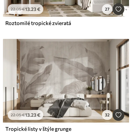
13
.23
€
22
.05
€
27
Roztomilé tropické zvieratá
13
.23
€
22
.05
€
32
Tropické listy v štýle grunge