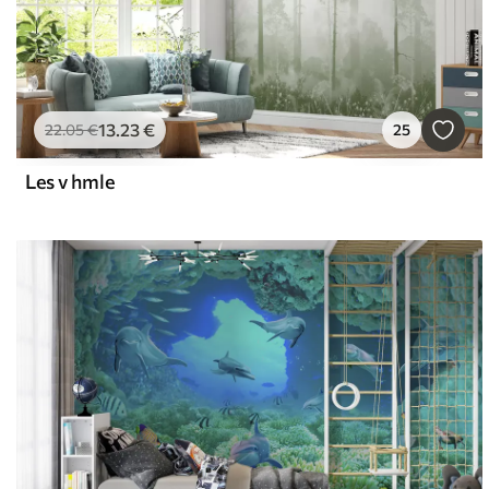
13
.23
€
22
.05
€
25
Les v hmle