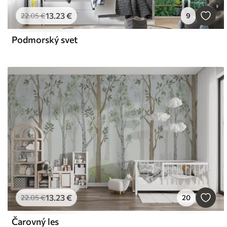
13
.23
€
22
.05
€
9
Podmorský svet
13
.23
€
22
.05
€
20
Čarovný les