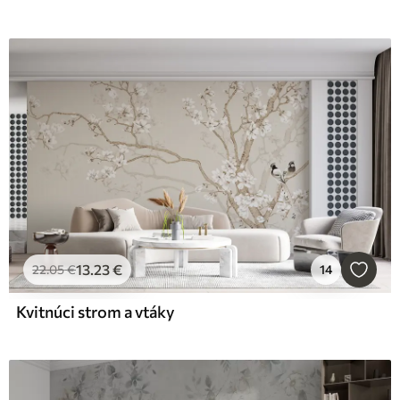
13
.23
€
22
.05
€
14
Kvitnúci strom a vtáky