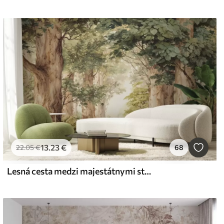
13
.23
€
22
.05
€
68
Lesná cesta medzi majestátnymi stromami v akvarelovom štýle