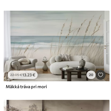
13
.23
€
22
.05
€
20
Mäkká tráva pri mori