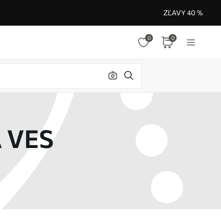
ZĽAVY 40 %
0
0
 VES