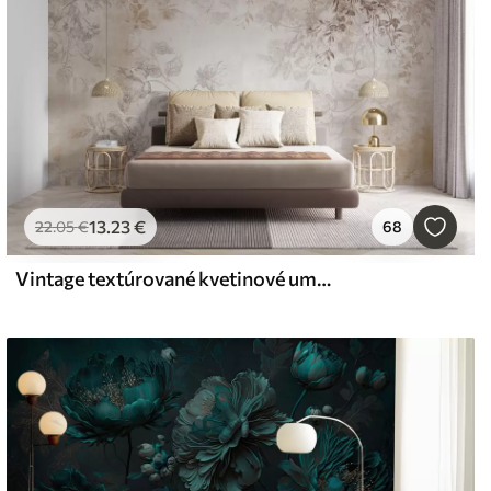
13
.23
€
22
.05
€
68
Vintage textúrované kvetinové umenie s jemnými ilustráciami záhradných kvetov a listov v kreslenom štýle, v jemných pastelových béžových a sépia odtieňoch