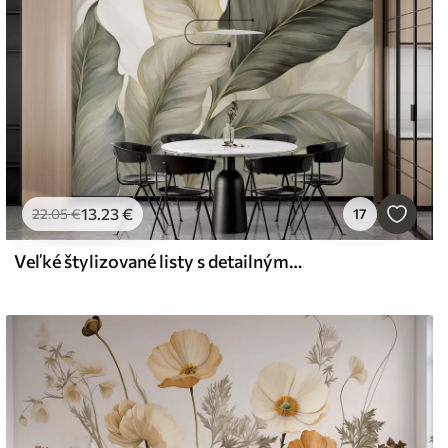
13
.23
€
22
.05
€
17
Veľké štylizované listy s detailnými žilkami v rôznych odtieňoch zelenej, krémovej a béžovej farby