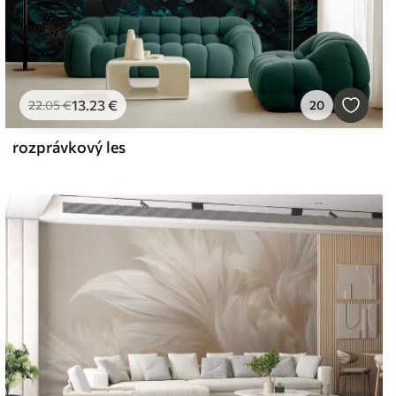
13
.23
€
22
.05
€
20
rozprávkový les