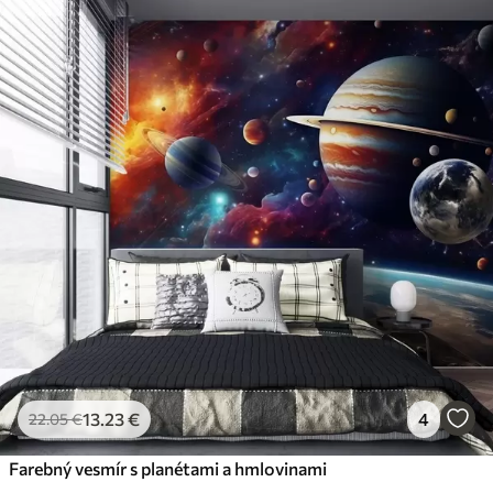
13
.23
€
4
22
.05
€
Farebný vesmír s planétami a hmlovinami