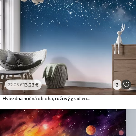
13
.23
€
2
22
.05
€
Hviezdna nočná obloha, ružový gradient, kozmické, súhvezdia