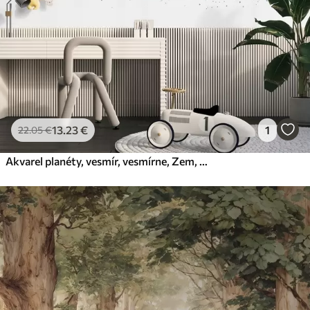
13
.23
€
1
22
.05
€
Akvarel planéty, vesmír, vesmírne, Zem, Saturn