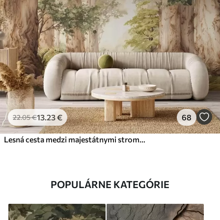
13
.23
€
68
22
.05
€
Lesná cesta medzi majestátnymi stromami v akvarelovom štýle
POPULÁRNE KATEGÓRIE