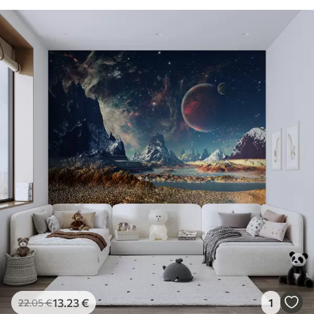
13
.23
€
1
22
.05
€