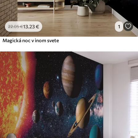
13
.23
€
1
22
.05
€
Magická noc v inom svete