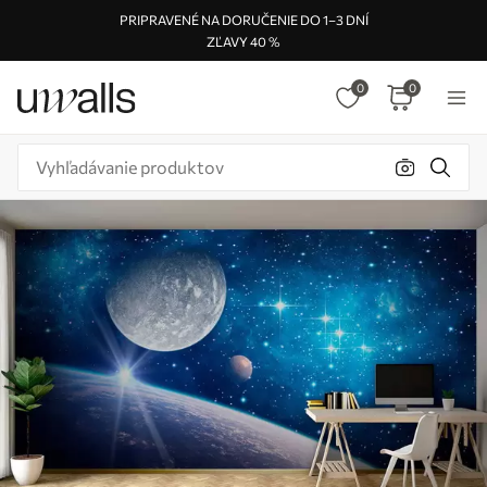
PRIPRAVENÉ NA DORUČENIE DO 1–3 DNÍ
ZĽAVY 40 %
0
0