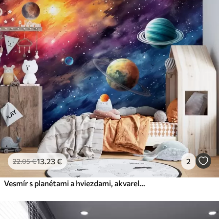
13
.23
€
2
22
.05
€
Vesmír s planétami a hviezdami, akvarel, kozmický