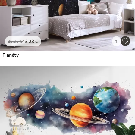
13
.23
€
1
22
.05
€
Planéty