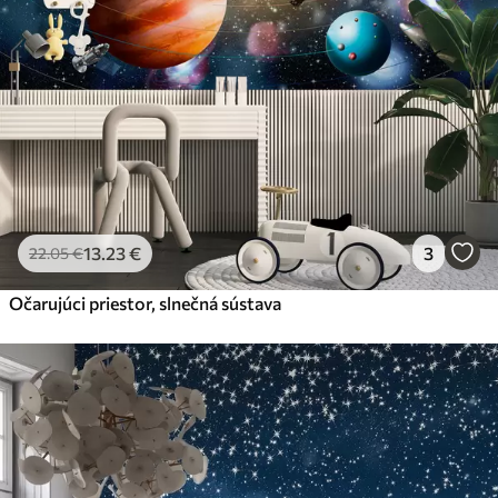
56
.67
34
.00
€
/m²
Prémiový vinyl
65
.00
39
.00
€
/m²
Peel and Stick
81
.67
49
.00
€
/m²
13
.23
€
3
22
.05
€
Očarujúci priestor, slnečná sústava