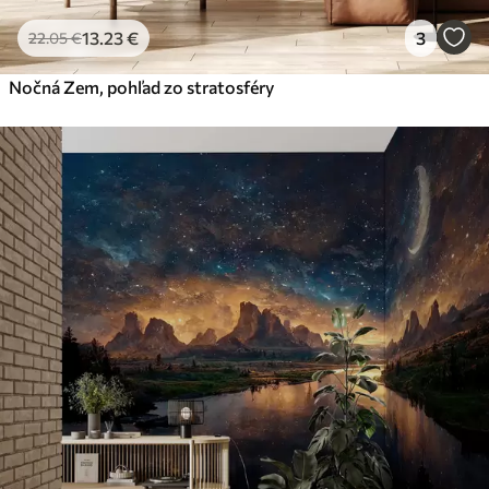
13
.23
€
3
22
.05
€
Nočná Zem, pohľad zo stratosféry