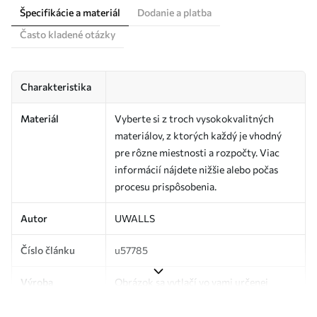
Špecifikácie a materiál
Dodanie a platba
Často kladené otázky
Charakteristika
Materiál
Vyberte si z troch vysokokvalitných
materiálov, z ktorých každý je vhodný
pre rôzne miestnosti a rozpočty. Viac
informácií nájdete nižšie alebo počas
procesu prispôsobenia.
Autor
UWALLS
Číslo článku
u57785
Výroba
Obrázok sa vytlačí vo vami určenej
veľkosti a rozreže sa na rovnaké pásy so
šírkou až 50 cm.