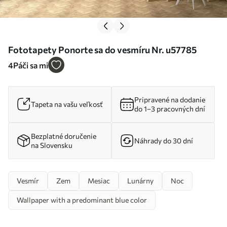
Fototapety Ponorte sa do vesmíru Nr. u57785
4
Páči sa mi
Pripravené na dodanie
Tapeta na vašu veľkosť
do 1–3 pracovných dní
Bezplatné doručenie
Náhrady do 30 dní
na Slovensku
Vesmír
Zem
Mesiac
Lunárny
Noc
Wallpaper with a predominant blue color