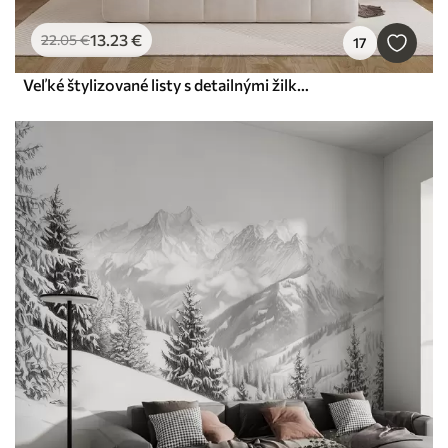
13
.23
€
22
.05
€
17
Veľké štylizované listy s detailnými žilkami v rôznych odtieňoch zelenej, krémovej a béžovej farby