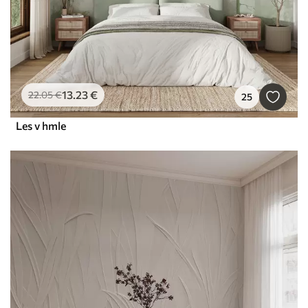
13
.23
€
22
.05
€
25
Les v hmle