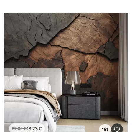
13
.23
€
22
.05
€
161