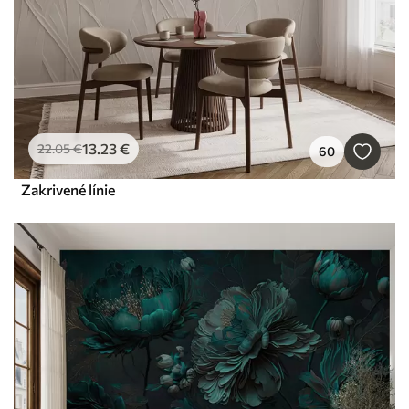
13
.23
€
22
.05
€
60
Zakrivené línie