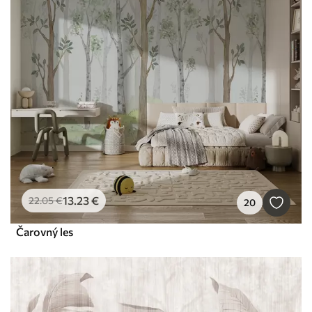
13
.23
€
22
.05
€
20
Čarovný les