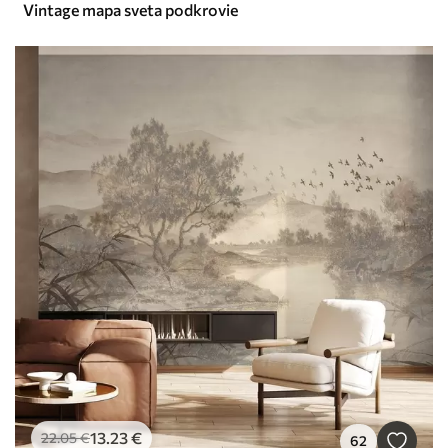
Vintage mapa sveta podkrovie
13
.23
€
22
.05
€
62