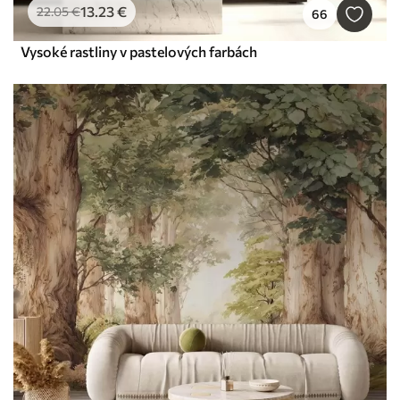
13
.23
€
22
.05
€
66
Vysoké rastliny v pastelových farbách