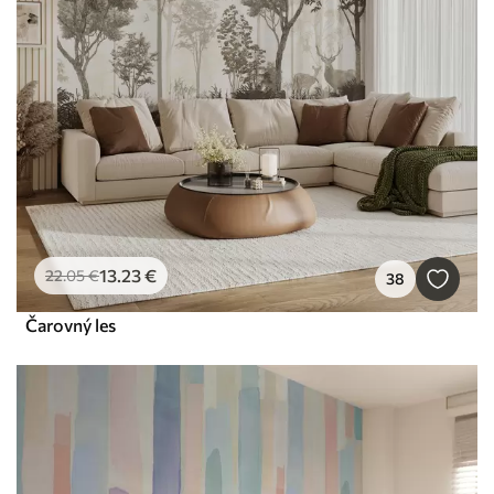
13
.23
€
22
.05
€
38
Čarovný les