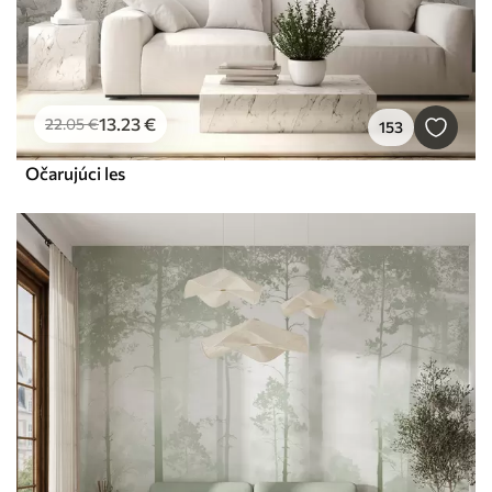
13
.23
€
22
.05
€
153
Očarujúci les