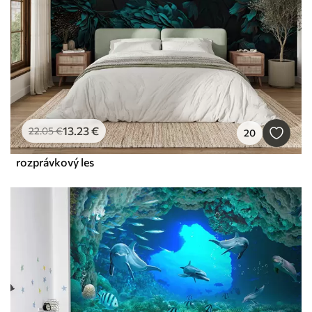
13
.23
€
22
.05
€
20
rozprávkový les