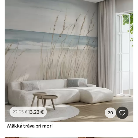
13
.23
€
22
.05
€
20
Mäkká tráva pri mori