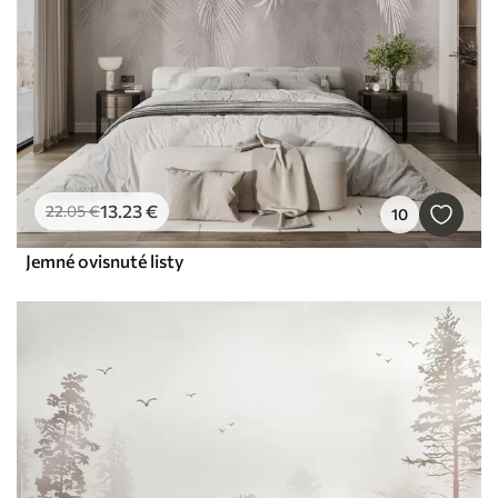
13
.23
€
22
.05
€
10
Jemné ovisnuté listy