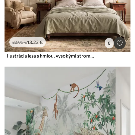
13
.23
€
22
.05
€
8
Ilustrácia lesa s hmlou, vysokými stromami a cestičkou