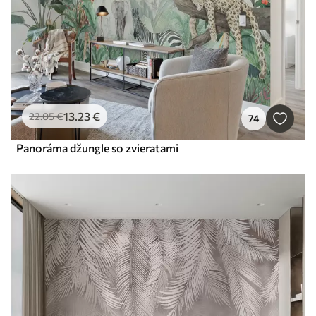
13
.23
€
22
.05
€
74
Panoráma džungle so zvieratami