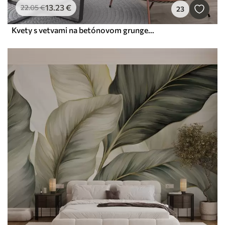
13
.23
€
22
.05
€
23
Kvety s vetvami na betónovom grungeovom pozadí minimalizmu