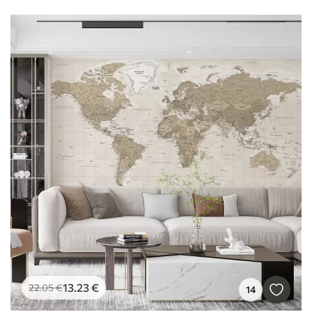
13
.23
€
22
.05
€
14