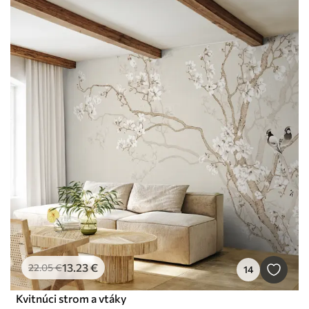
13
.23
€
22
.05
€
14
Kvitnúci strom a vtáky