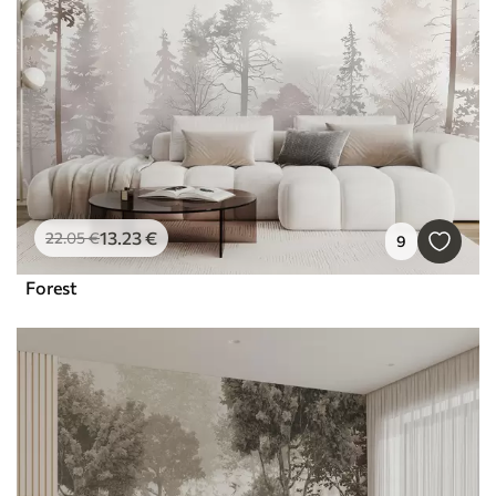
13
.23
€
22
.05
€
9
Forest