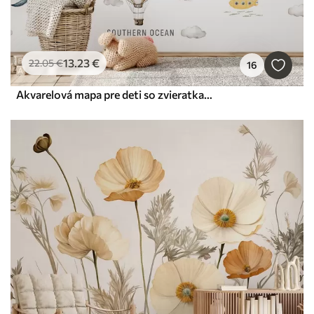
13
.23
€
22
.05
€
16
Akvarelová mapa pre deti so zvieratkami a teplovzdušnými balónmi. V anglickom jazyku. Béžová farba.