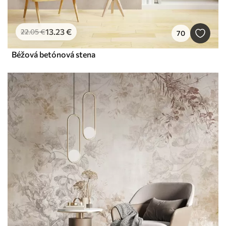
13
.23
€
22
.05
€
70
Béžová betónová stena