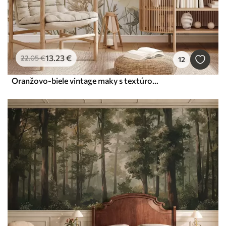
13
.23
€
22
.05
€
12
Oranžovo-biele vintage maky s textúrou, tenkými stonkami a listami, svetlé béžové pozadie, akvarelový štýl