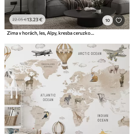
13
.23
€
22
.05
€
10
Zima v horách, les, Alpy, kresba ceruzkou, prírodné scenérie