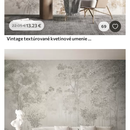
13
.23
€
22
.05
€
69
Vintage textúrované kvetinové umenie s jemnými ilustráciami záhradných kvetov a listov v kreslenom štýle, v jemných pastelových béžových a sépia odtieňoch