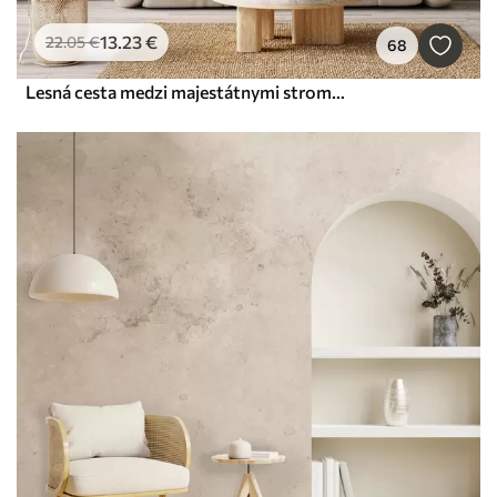
13
.23
€
22
.05
€
68
Lesná cesta medzi majestátnymi stromami v akvarelovom štýle