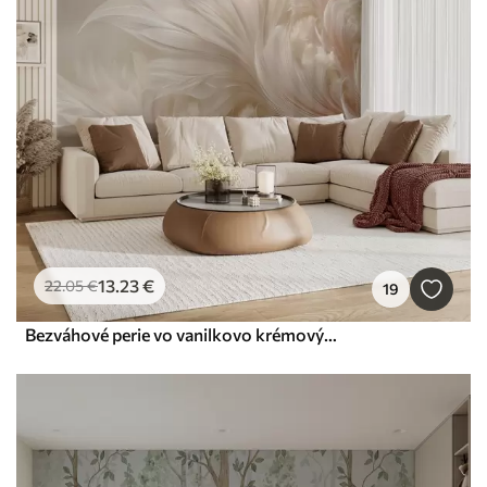
13
.23
€
22
.05
€
19
Bezváhové perie vo vanilkovo krémových odtieňoch