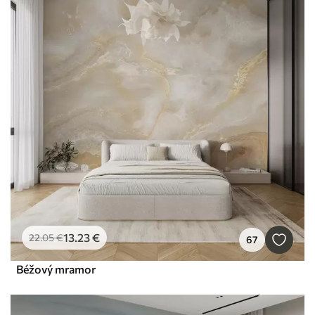
13
.23
€
22
.05
€
67
Béžový mramor