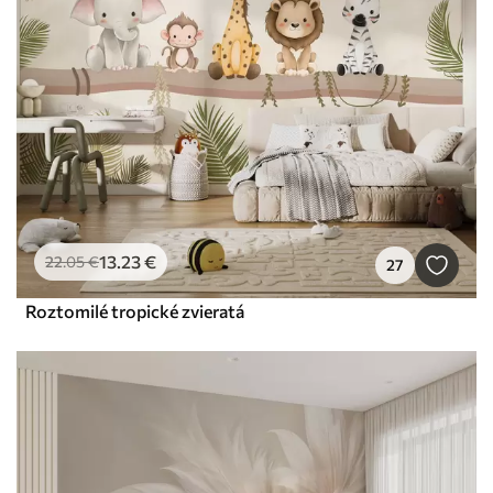
13
.23
€
22
.05
€
27
Roztomilé tropické zvieratá