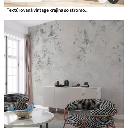
Textúrovaná vintage krajina so stromom v blízkosti rieky a zamračenou oblohou, prírodné umenie v sépiových tónoch