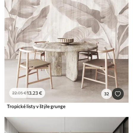
13
.23
€
22
.05
€
32
Tropické listy v štýle grunge