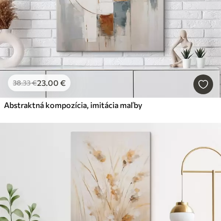
23
.00
€
38
.33
€
Abstraktná kompozícia, imitácia maľby