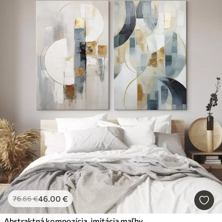
46
.00
€
76
.66
€
Abstraktná kompozícia, imitácia maľby