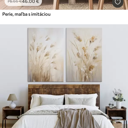
46
.00
€
76
.66
€
Perie, maľba s imitáciou