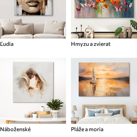
Ľudia
Hmyzu a zvierat
Náboženské
Pláže a moria