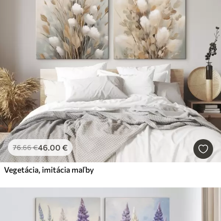
46
.00
€
76
.66
€
Vegetácia, imitácia maľby