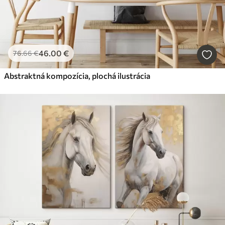
46
.00
€
76
.66
€
Abstraktná kompozícia, plochá ilustrácia