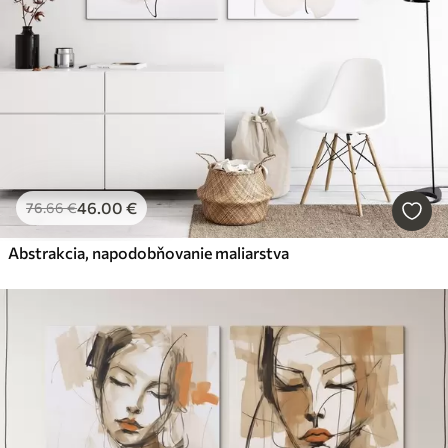
46
.00
€
76
.66
€
Abstrakcia, napodobňovanie maliarstva