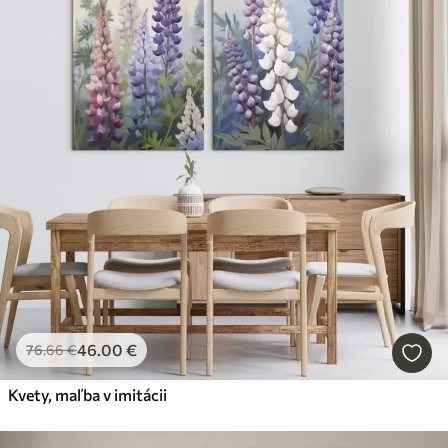
46
.00
€
76
.66
€
Kvety, maľba v imitácii