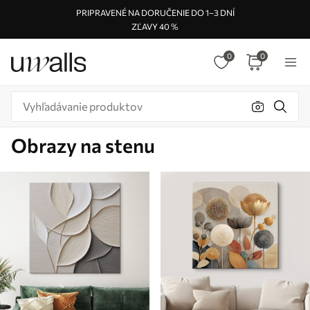
PRIPRAVENÉ NA DORUČENIE DO 1–3 DNÍ
ZĽAVY 40 %
0
0
Obrazy na stenu