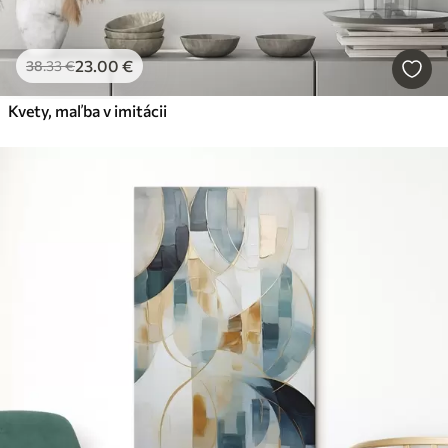
23
.00
€
38
.33
€
Kvety, maľba v imitácii