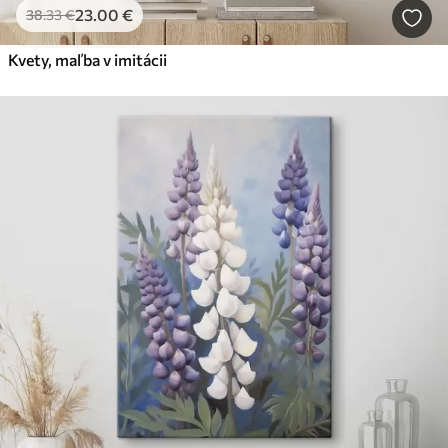
23
.00
€
38
.33
€
Kvety, maľba v imitácii