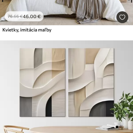
46
.00
€
76
.66
€
Kvietky, imitácia maľby