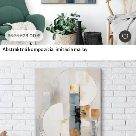
23
.00
€
38
.33
€
Abstraktná kompozícia, imitácia maľby