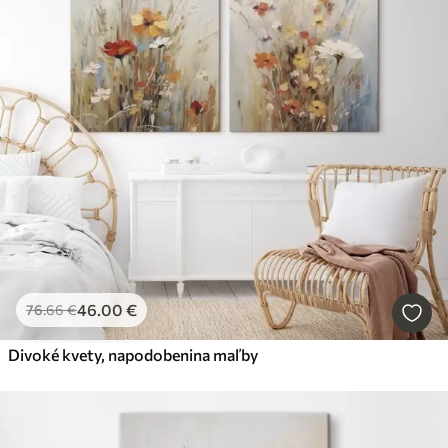
46
.00
€
76
.66
€
Divoké kvety, napodobenina maľby