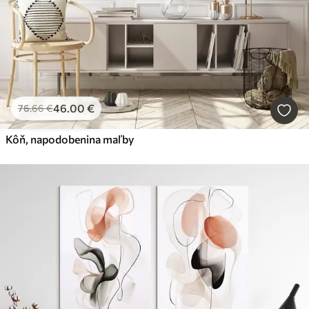
46
.00
€
76
.66
€
Kôň, napodobenina maľby