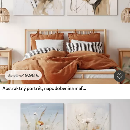
49
.98
€
83
.30
€
Abstraktný portrét, napodobenina maľby