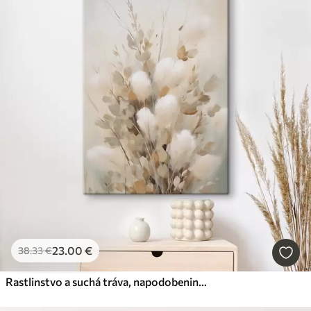
23
.00
€
38
.33
€
Rastlinstvo a suchá tráva, napodobenina maľby