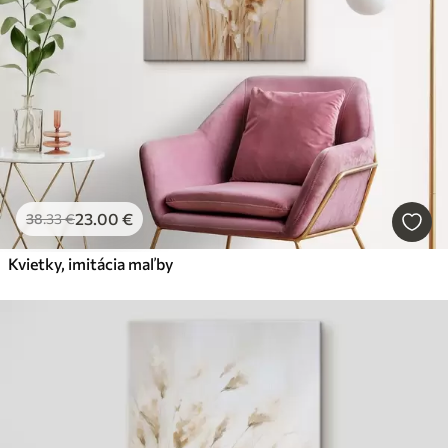
23
.00
€
38
.33
€
Kvietky, imitácia maľby