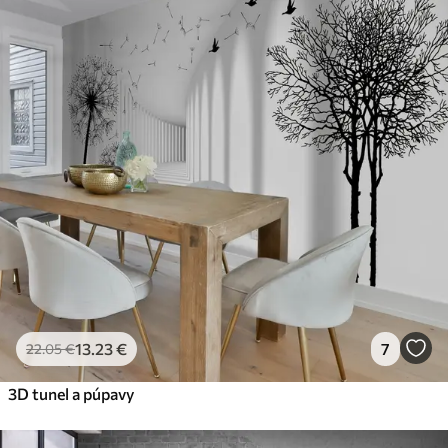
13
.23
€
7
22
.05
€
3D tunel a púpavy