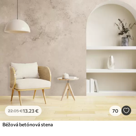
13
.23
€
70
22
.05
€
Béžová betónová stena