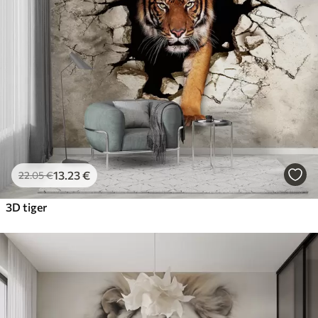
Premium
56
.67
34
.00
€
/m²
Prémiový vinyl
65
.00
39
.00
€
/m²
Peel and Stick
81
.67
49
.00
€
/m²
13
.23
€
22
.05
€
3D tiger