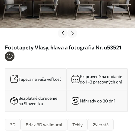
Fototapety Vlasy, hlava a fotografia Nr. u53521
Pripravené na dodanie
Tapeta na vašu veľkosť
do 1–3 pracovných dní
Bezplatné doručenie
Náhrady do 30 dní
na Slovensku
3D
Brick 3D wallmural
Tehly
Zvieratá