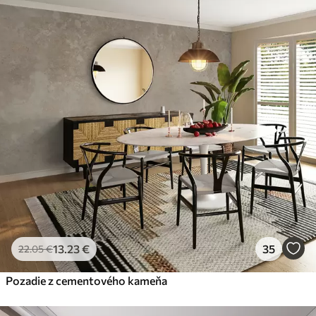
13
.23
€
35
22
.05
€
Pozadie z cementového kameňa