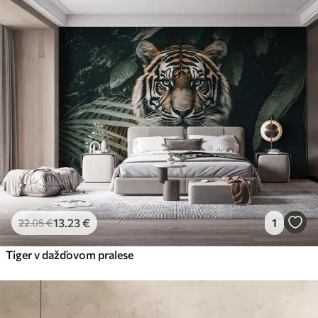
13
.23
€
1
22
.05
€
Tiger v dažďovom pralese