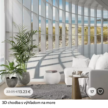
13
.23
€
17
22
.05
€
3D chodba s výhľadom na more