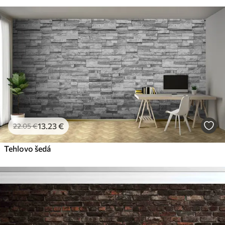
13
.23
€
22
.05
€
Tehlovo šedá