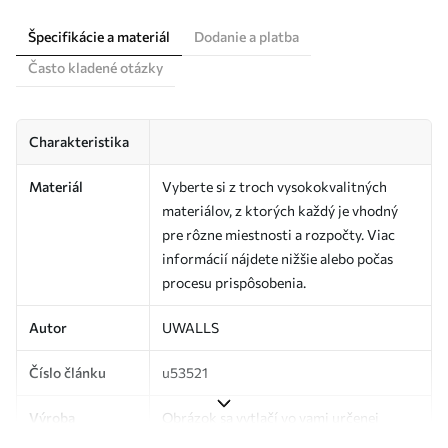
Špecifikácie a materiál
Dodanie a platba
Často kladené otázky
Charakteristika
Materiál
Vyberte si z troch vysokokvalitných
materiálov, z ktorých každý je vhodný
pre rôzne miestnosti a rozpočty. Viac
informácií nájdete nižšie alebo počas
procesu prispôsobenia.
Autor
UWALLS
Číslo článku
u53521
Výroba
Obrázok sa vytlačí vo vami určenej
veľkosti a rozreže sa na rovnaké pásy so