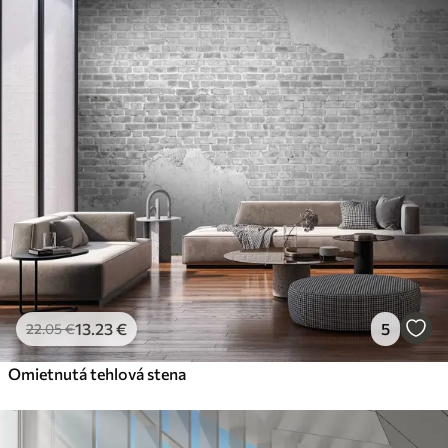
13
.23
€
5
22
.05
€
Omietnutá tehlová stena