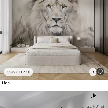
13
.23
€
3
22
.05
€
Lion