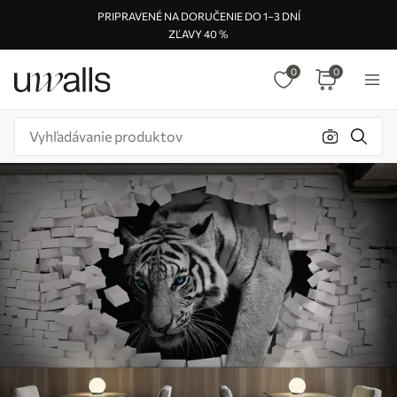
PRIPRAVENÉ NA DORUČENIE DO 1–3 DNÍ
ZĽAVY 40 %
0
0