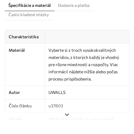
Špecifikácie a materiál
Dodanie a platba
Často kladené otázky
Charakteristika
Materiál
Vyberte si z troch vysokokvalitných
materiálov, z ktorých každý je vhodný
pre rôzne miestnosti a rozpočty. Viac
informácií nájdete nižšie alebo počas
procesu prispôsobenia.
Autor
UWALLS
Číslo článku
u37803
Výroba
Obrázok sa vytlačí vo vami určenej
veľkosti a rozreže sa na rovnaké pásy so
šírkou až 50 cm.