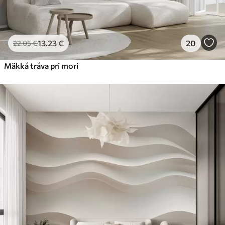
13
.23
€
20
22
.05
€
Mäkká tráva pri mori