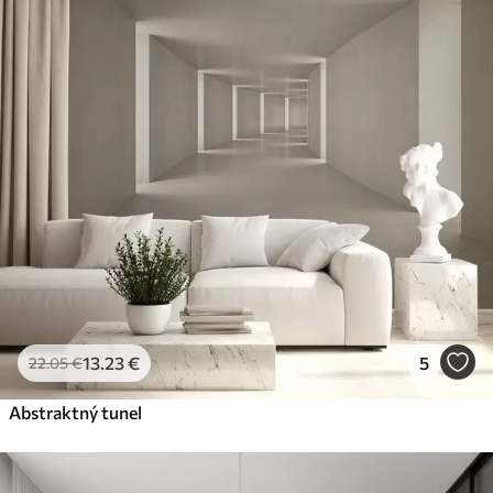
13
.23
€
5
22
.05
€
Abstraktný tunel