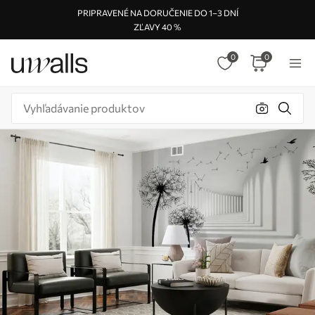
PRIPRAVENÉ NA DORUČENIE DO 1–3 DNÍ
ZĽAVY 40 %
0
0