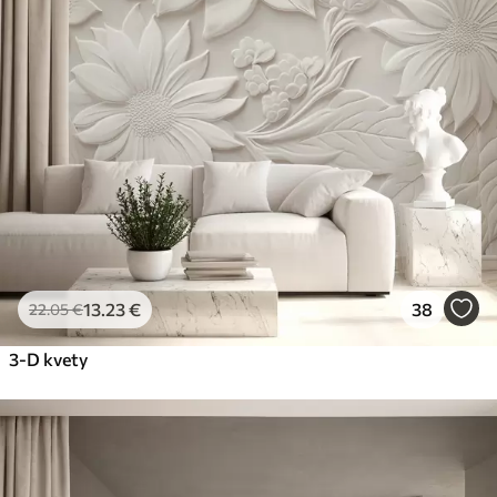
13
.23
€
38
22
.05
€
3-D kvety