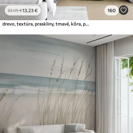
13
.23
€
160
22
.05
€
drevo, textúra, praskliny, tmavé, kôra, povrch