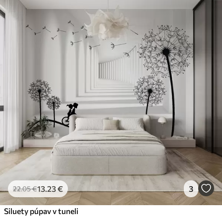
13
.23
€
3
22
.05
€
Siluety púpav v tuneli