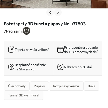
Fototapety 3D tunel a púpavy Nr. u37803
7
Páči sa mi
Pripravené na dodanie
Tapeta na vašu veľkosť
do 1–3 pracovných dní
Bezplatné doručenie
Náhrady do 30 dní
na Slovensku
Čiernobiely
Púpavy
Rozpínavý vesmír
Biela
Tunnel 3D wallmural