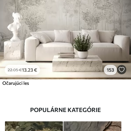
13
.23
€
153
22
.05
€
Očarujúci les
POPULÁRNE KATEGÓRIE