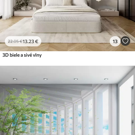
13
.23
€
13
22
.05
€
3D biele a sivé vlny