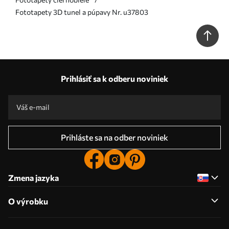
Fototapety 3D tunel a púpavy Nr. u37803
Prihlásiť sa k odberu noviniek
Prihláste sa na odber noviniek
Zmena jazyka
O výrobku