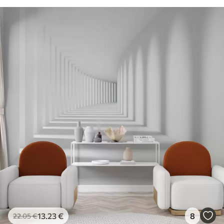
13
.23
€
8
22
.05
€