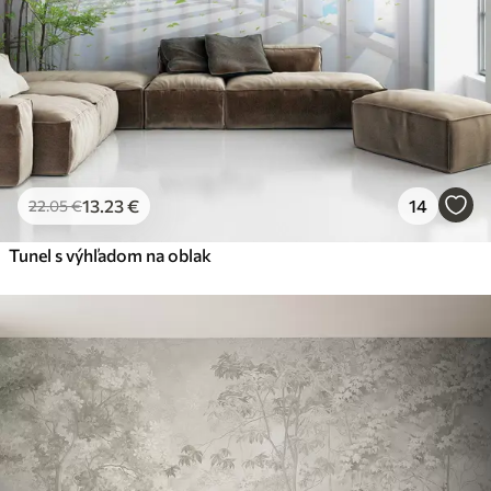
13
.23
€
14
22
.05
€
Tunel s výhľadom na oblak