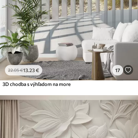
56
.67
34
.00
€
/m²
Prémiový vinyl
65
.00
39
.00
€
/m²
Peel and Stick
81
.67
49
.00
€
/m²
13
.23
€
17
22
.05
€
3D chodba s výhľadom na more