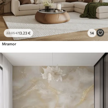
13
.23
€
14
22
.05
€
Mramor