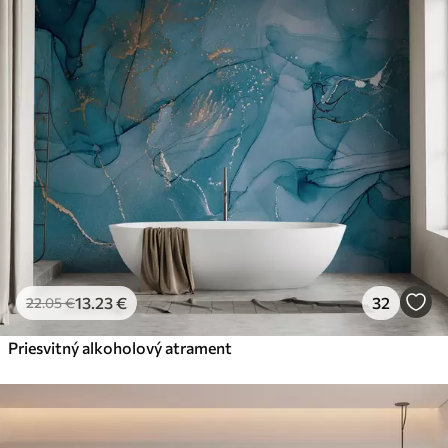
13
.23
€
32
22
.05
€
Priesvitný alkoholový atrament