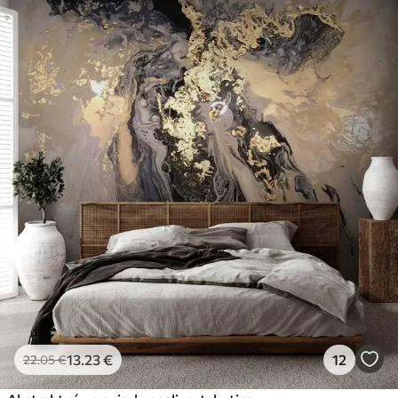
13
.23
€
12
22
.05
€