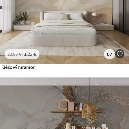
13
.23
€
67
22
.05
€
Béžový mramor