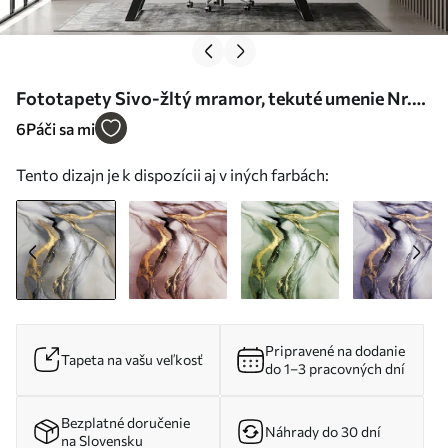
Fototapety Sivo-žltý mramor, tekuté umenie Nr.
u18250
6
Páči sa mi
Tento dizajn je k dispozícii aj v iných farbách:
Pripravené na dodanie
Tapeta na vašu veľkosť
do 1–3 pracovných dní
Bezplatné doručenie
Náhrady do 30 dní
na Slovensku