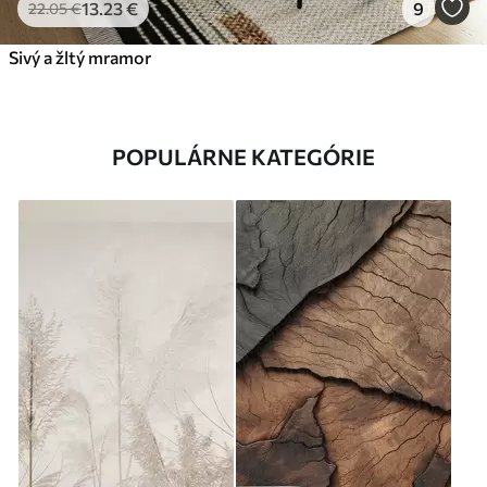
13
.23
€
9
22
.05
€
Sivý a žltý mramor
POPULÁRNE KATEGÓRIE