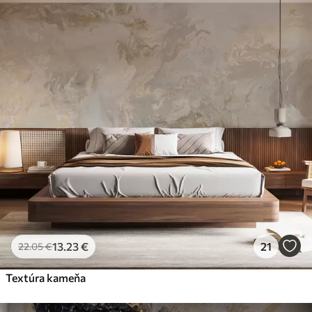
13
.23
€
21
22
.05
€
Textúra kameňa