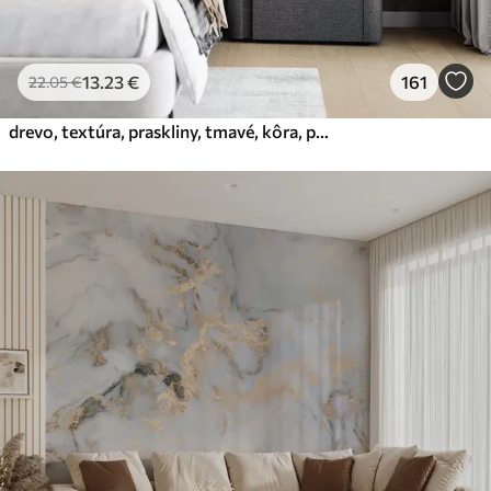
13
.23
€
161
22
.05
€
drevo, textúra, praskliny, tmavé, kôra, povrch