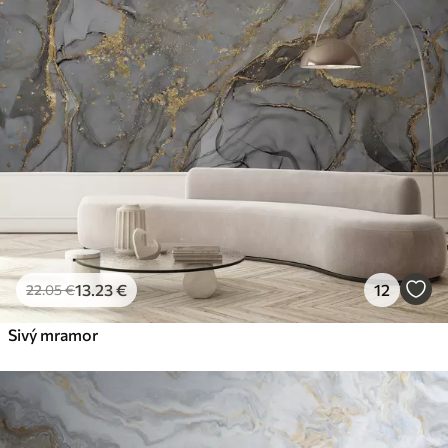
13
.23
€
12
22
.05
€
Sivý mramor