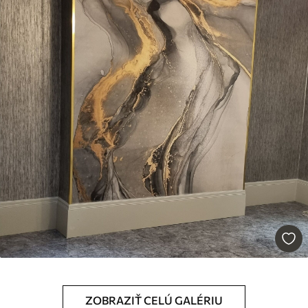
Dostupné materiály
Štandard
45
.00
27
.00
€
/m²
Premium
56
.67
34
.00
€
/m²
Prémiový vinyl
65
.00
39
.00
€
/m²
Peel and Stick
81
.67
49
.00
€
/m²
ZOBRAZIŤ CELÚ GALÉRIU