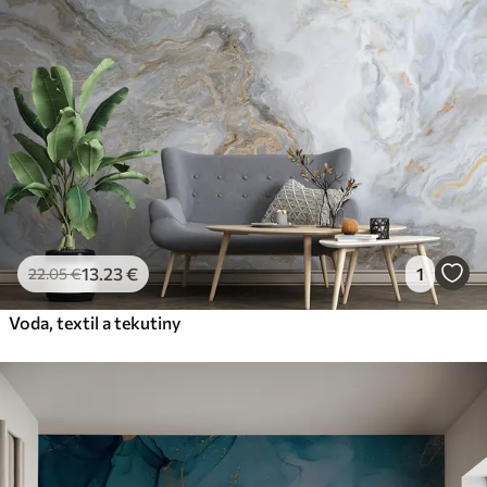
13
.23
€
1
22
.05
€
Voda, textil a tekutiny