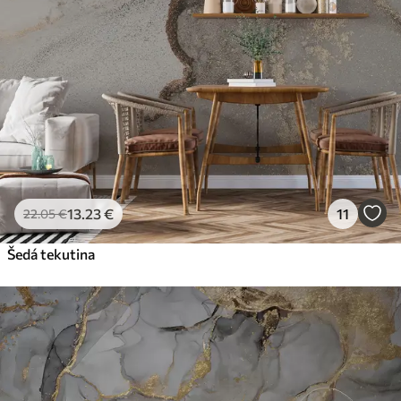
13
.23
€
11
22
.05
€
Šedá tekutina