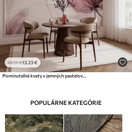
13
.23
€
22
.05
€
Pominuteľné kvety v jemných pastelových farbách
POPULÁRNE KATEGÓRIE