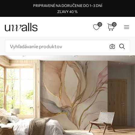
PRIPRAVENÉ NA DORUČENIE DO 1–3 DNÍ
ZĽAVY 40 %
0
0