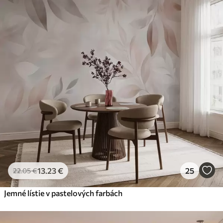
13
.23
€
25
22
.05
€
Jemné lístie v pastelových farbách