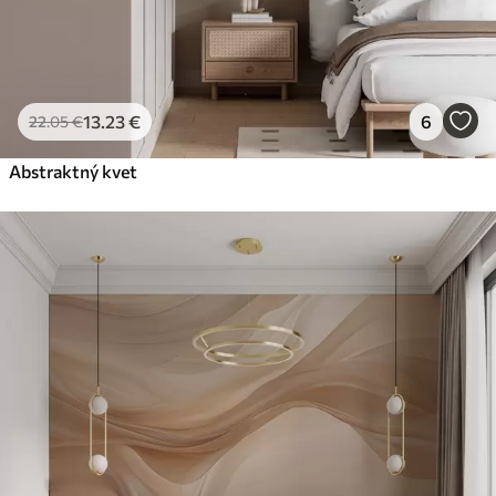
13
.23
€
6
22
.05
€
Abstraktný kvet