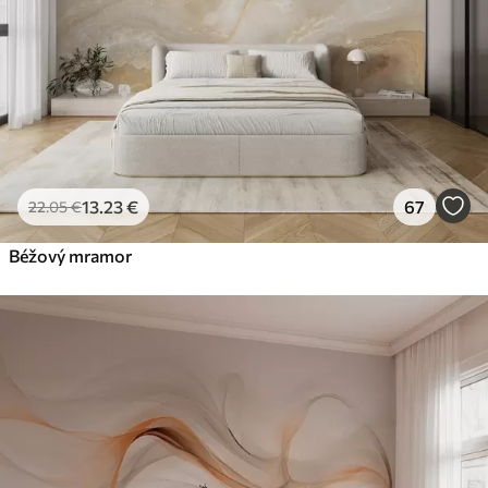
Prémiový vinyl
65
.00
39
.00
€
/m²
Peel and Stick
81
.67
49
.00
€
/m²
13
.23
€
67
22
.05
€
Béžový mramor