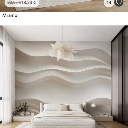
13
.23
€
14
22
.05
€
Mramor