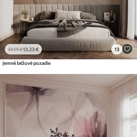
13
.23
€
13
22
.05
€
Jemné béžové pozadie