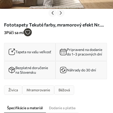
Fototapety Tekuté farby, mramorový efekt Nr.
u71828
3
Páči sa mi
Pripravené na dodanie
Tapeta na vašu veľkosť
do 1–3 pracovných dní
Bezplatné doručenie
Náhrady do 30 dní
na Slovensku
Živica
Mramorovanie
Béžová
Špecifikácie a materiál
Dodanie a platba