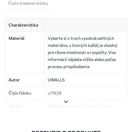
Často kladené otázky
Charakteristika
Materiál
Vyberte si z troch vysokokvalitných
materiálov, z ktorých každý je vhodný
pre rôzne miestnosti a rozpočty. Viac
informácií nájdete nižšie alebo počas
procesu prispôsobenia.
Autor
UWALLS
Číslo článku
u71828
Výroba
Obrázok sa vytlačí vo vami určenej
veľkosti a rozreže sa na rovnaké pásy so
šírkou až 50 cm.