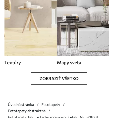
Textúry
Mapy sveta
ZOBRAZIŤ VŠETKO
Úvodná stránka
Fototapety
Fototapety abstraktné
Fototapety Tekuté farby, mramorový efekt Nr. u71828