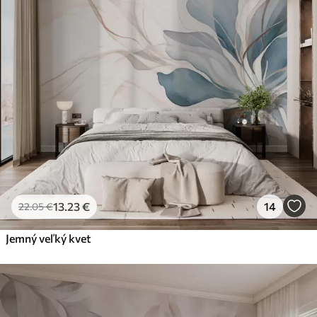
13
.23
€
14
22
.05
€
Jemný veľký kvet