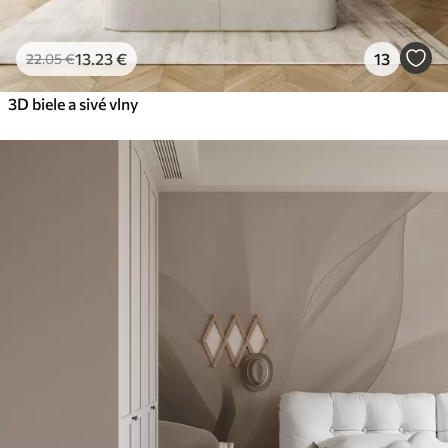
13
.23
€
13
22
.05
€
3D biele a sivé vlny