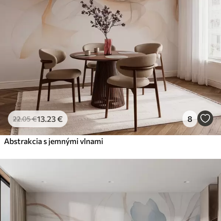
13
.23
€
8
22
.05
€
Abstrakcia s jemnými vlnami