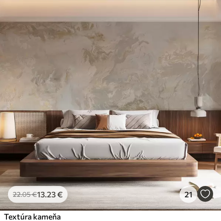
13
.23
€
21
22
.05
€
Textúra kameňa