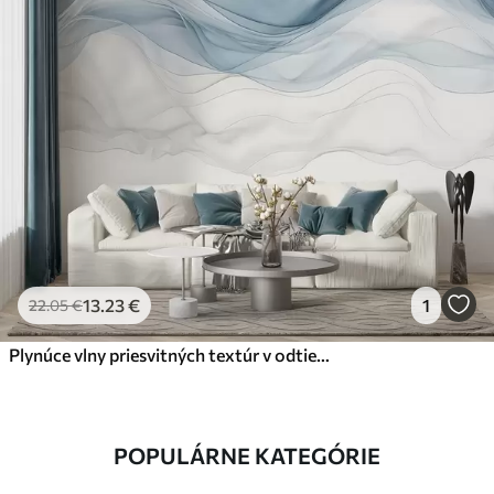
13
.23
€
1
22
.05
€
Plynúce vlny priesvitných textúr v odtieňoch tmavomodrej , svetlomodrej a bielej na svetlom pozadí
POPULÁRNE KATEGÓRIE