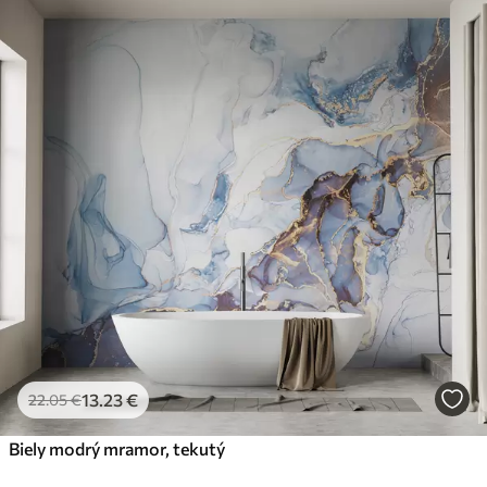
13
.23
€
22
.05
€
Biely modrý mramor, tekutý