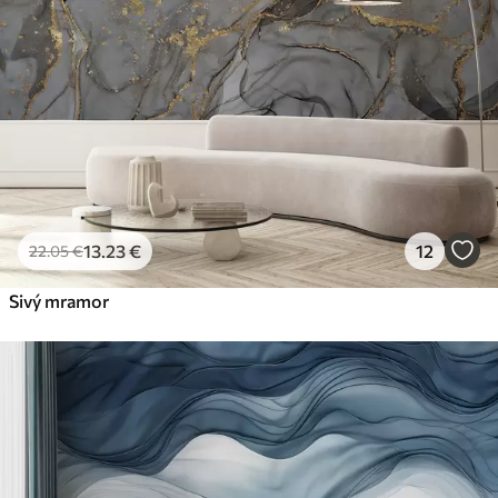
13
.23
€
12
22
.05
€
Sivý mramor