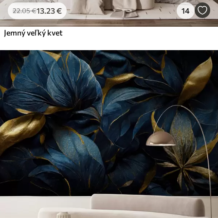
13
.23
€
14
22
.05
€
Jemný veľký kvet