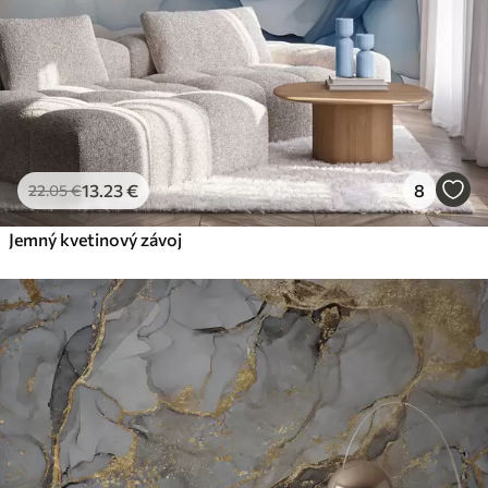
13
.23
€
8
22
.05
€
Jemný kvetinový závoj