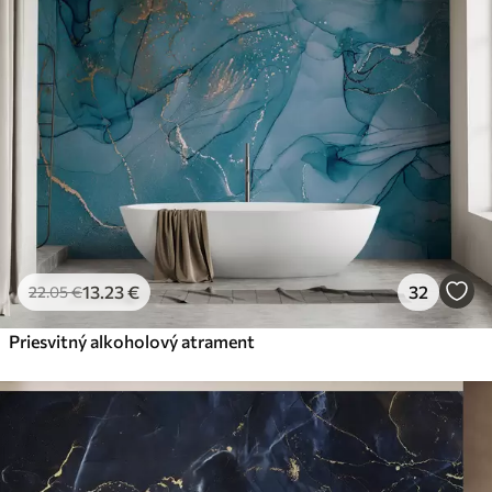
Premium
56
.67
34
.00
€
/m²
Prémiový vinyl
65
.00
39
.00
€
/m²
Peel and Stick
81
.67
49
.00
€
/m²
13
.23
€
32
22
.05
€
Priesvitný alkoholový atrament