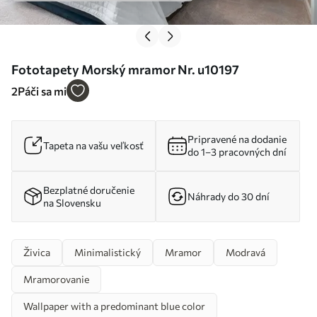
Fototapety Morský mramor Nr. u10197
2
Páči sa mi
Pripravené na dodanie
Tapeta na vašu veľkosť
do 1–3 pracovných dní
Bezplatné doručenie
Náhrady do 30 dní
na Slovensku
Živica
Minimalistický
Mramor
Modravá
Mramorovanie
Wallpaper with a predominant blue color