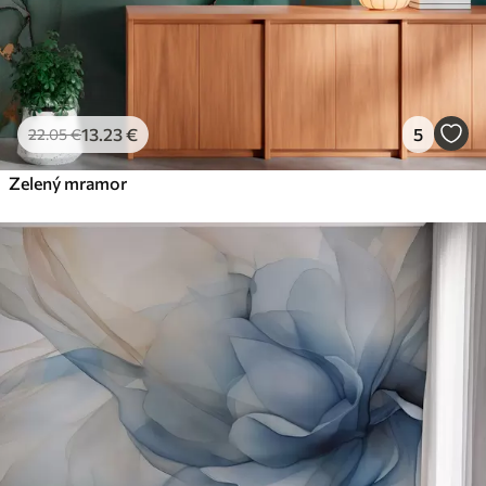
13
.23
€
5
22
.05
€
Zelený mramor