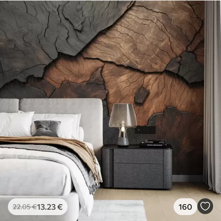
13
.23
€
160
22
.05
€