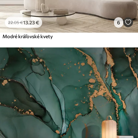
13
.23
€
6
22
.05
€
Modré kráľovské kvety