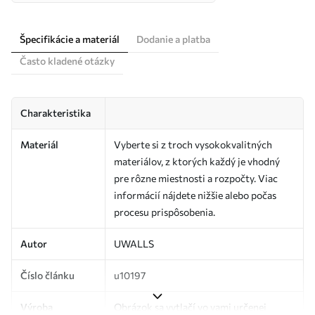
Špecifikácie a materiál
Dodanie a platba
Často kladené otázky
Charakteristika
Materiál
Vyberte si z troch vysokokvalitných
materiálov, z ktorých každý je vhodný
pre rôzne miestnosti a rozpočty. Viac
informácií nájdete nižšie alebo počas
procesu prispôsobenia.
Autor
UWALLS
Číslo článku
u10197
Výroba
Obrázok sa vytlačí vo vami určenej