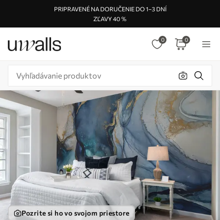
PRIPRAVENÉ NA DORUČENIE DO 1–3 DNÍ
ZĽAVY 40 %
0
0
Pozrite si ho vo svojom priestore