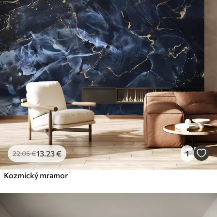
13
.23
€
1
22
.05
€
Kozmický mramor