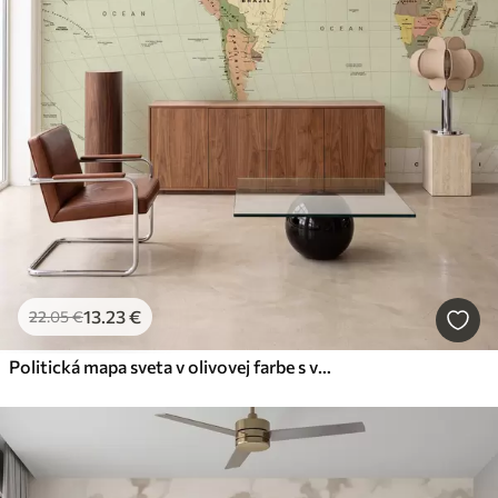
13
.23
€
22
.05
€
Politická mapa sveta v olivovej farbe s vlajkami, v angličtine