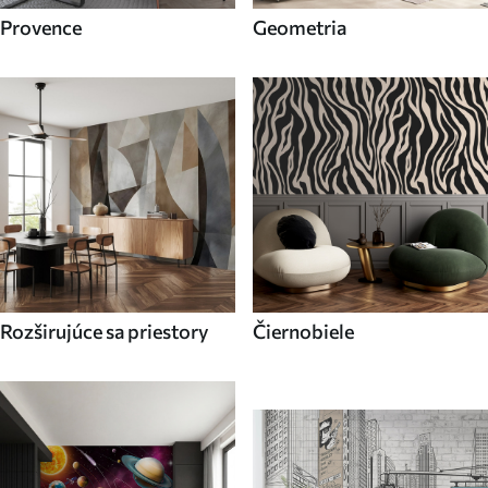
Provence
Geometria
Rozširujúce sa priestory
Čiernobiele