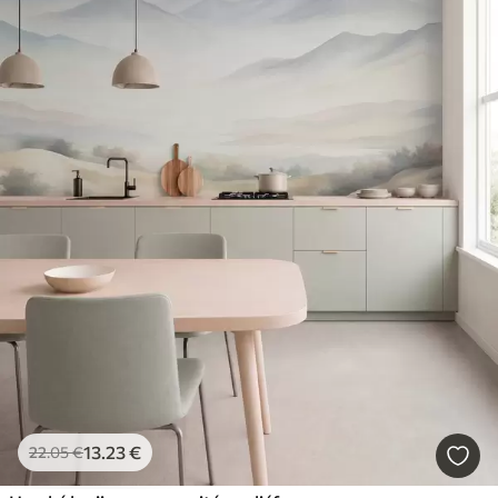
13
.23
€
22
.05
€