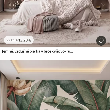
13
.23
€
22
.05
€
Jemné, vzdušné pierka v broskyňovo-ružovom opare s jemným leskom