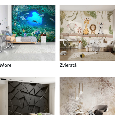
More
Zvieratá