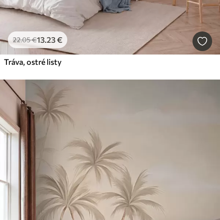
13
.23
€
22
.05
€
Tráva, ostré listy