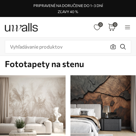
PRIPRAVENÉ NA DORUČENIE DO 1–3 DNÍ
ZĽAVY 40 %
0
0
Fototapety na stenu