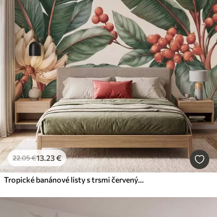
13
.23
€
22
.05
€
Tropické banánové listy s trsmi červených kávových bobúľ, v štýle akvarelu