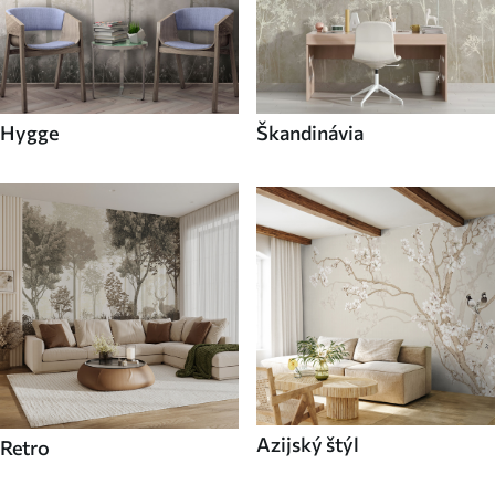
Hygge
Škandinávia
Azijský štýl
Retro