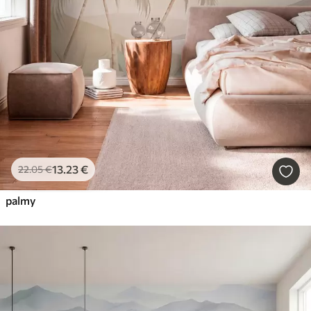
13
.23
€
22
.05
€
palmy