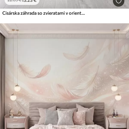
Cisárska záhrada so zvieratami v orientálnom štýle — opica, leopard, tiger, páv a volavka