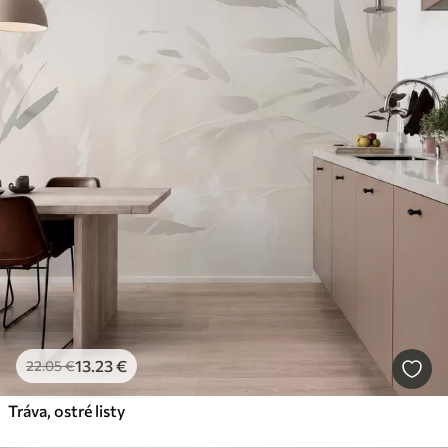
13
.23
€
22
.05
€
Tráva, ostré listy