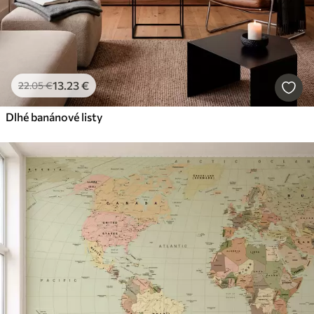
13
.23
€
22
.05
€
Dlhé banánové listy