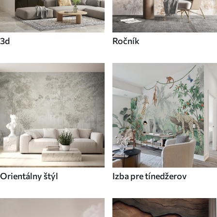
3d
Ročník
Orientálny štýl
Izba pre tínedžerov