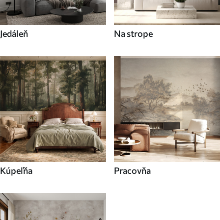
Jedáleň
Na strope
Kúpeľňa
Pracovňa