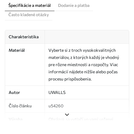
Špecifikácie a materiál
Dodanie a platba
Často kladené otázky
Charakteristika
Materiál
Vyberte si z troch vysokokvalitných
materiálov, z ktorých každý je vhodný
pre rôzne miestnosti a rozpočty. Viac
informácií nájdete nižšie alebo počas
procesu prispôsobenia.
Autor
UWALLS
Číslo článku
u54260
Výroba
Obrázok sa vytlačí vo vami určenej
veľkosti a rozreže sa na rovnaké pásy so
šírkou až 50 cm.