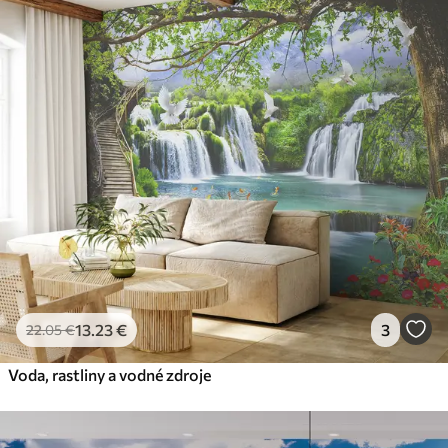
13
.23
€
3
22
.05
€
Voda, rastliny a vodné zdroje