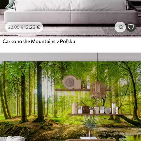
13
.23
€
13
22
.05
€
Carkonoshe Mountains v Poľsku