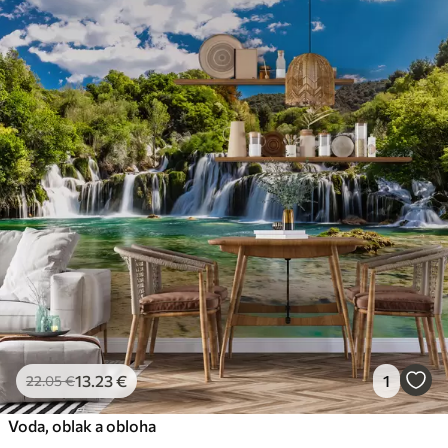
13
.23
€
1
22
.05
€
Voda, oblak a obloha