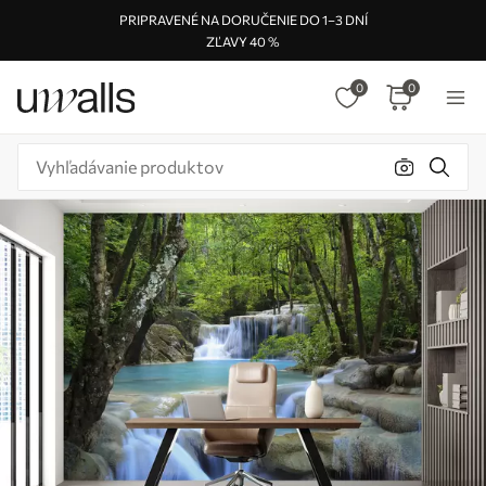
PRIPRAVENÉ NA DORUČENIE DO 1–3 DNÍ
ZĽAVY 40 %
0
0