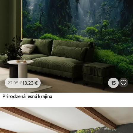
13
.23
€
15
22
.05
€
Prirodzená lesná krajina