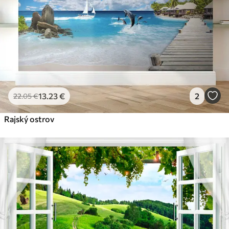
13
.23
€
2
22
.05
€
Rajský ostrov