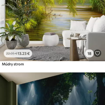
56
.67
34
.00
€
/m²
Prémiový vinyl
65
.00
39
.00
€
/m²
Peel and Stick
81
.67
49
.00
€
/m²
13
.23
€
18
22
.05
€
Múdry strom