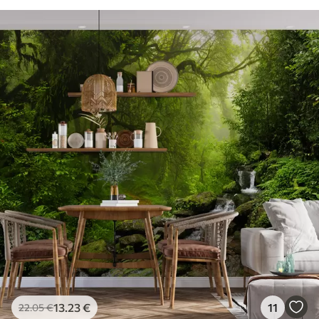
13
.23
€
11
22
.05
€