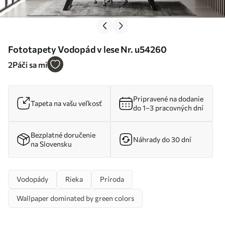
Fototapety Vodopád v lese Nr. u54260
2
Páči sa mi
Pripravené na dodanie
Tapeta na vašu veľkosť
do 1–3 pracovných dní
Bezplatné doručenie
Náhrady do 30 dní
na Slovensku
Vodopády
Rieka
Príroda
Wallpaper dominated by green colors