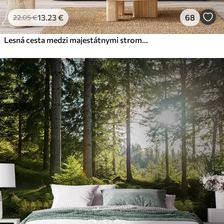
13
.23
€
68
22
.05
€
Lesná cesta medzi majestátnymi stromami v akvarelovom štýle