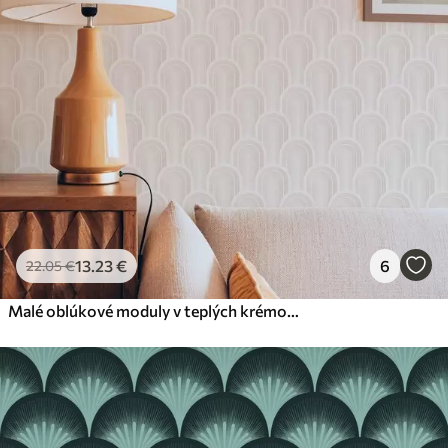
13
.23
€
6
22
.05
€
Malé oblúkové moduly v teplých krémovo-béžových odtieňoch