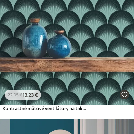
13
.23
€
22
.05
€
Kontrastné mätové ventilátory na takmer čiernom pozadí