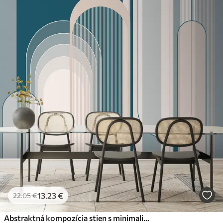
13
.23
€
22
.05
€
Abstraktná kompozícia stien s minimalistickým dizajnom