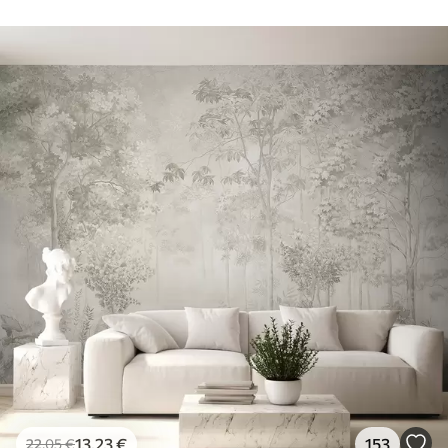
13
.23
€
153
22
.05
€