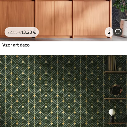
Peel and Stick
81
.67
49
.00
€
/m²
13
.23
€
2
22
.05
€
Vzor art deco