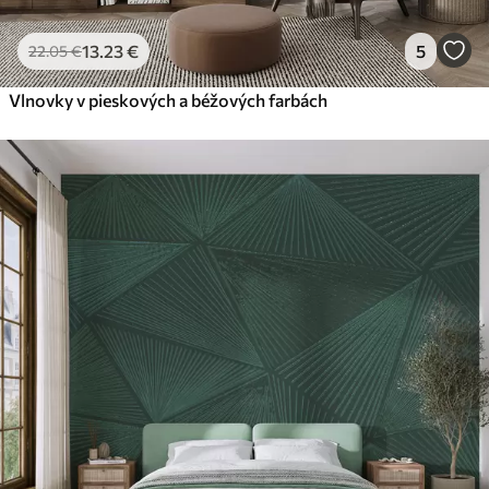
13
.23
€
5
22
.05
€
Vlnovky v pieskových a béžových farbách