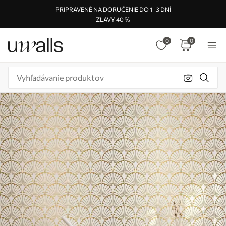
PRIPRAVENÉ NA DORUČENIE DO 1–3 DNÍ
ZĽAVY 40 %
0
0