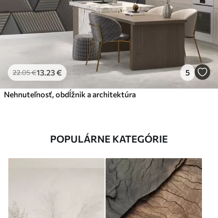
13
.23
€
5
22
.05
€
Nehnuteľnosť, obdĺžnik a architektúra
POPULÁRNE KATEGÓRIE