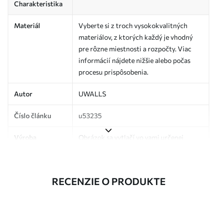
Charakteristika
Materiál
Vyberte si z troch vysokokvalitných
materiálov, z ktorých každý je vhodný
pre rôzne miestnosti a rozpočty. Viac
informácií nájdete nižšie alebo počas
procesu prispôsobenia.
Autor
UWALLS
Číslo článku
u53235
Výroba
Obrázok sa vytlačí vo vami určenej
veľkosti a rozreže sa na rovnaké pásy so
šírkou až 50 cm.
RECENZIE O PRODUKTE
Okrem toho
Môžete pridať lak a/alebo lepidlo na
tapety.
Čistenie
Tapetu môžete jemne vyčistiť mäkkou