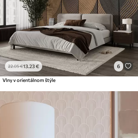
13
.23
€
6
22
.05
€
Vlny v orientálnom štýle