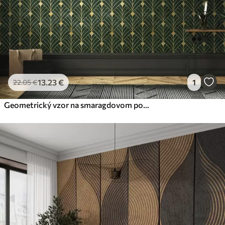
13
.23
€
1
22
.05
€
Geometrický vzor na smaragdovom pozadí