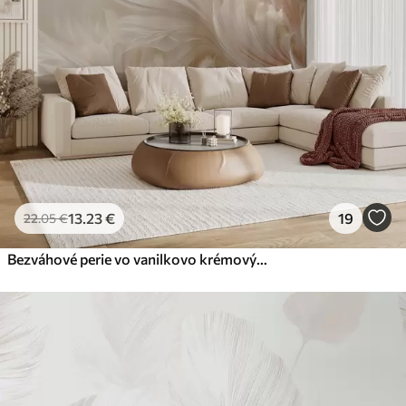
13
.23
€
19
22
.05
€
Bezváhové perie vo vanilkovo krémových odtieňoch