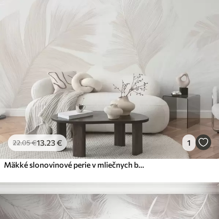
13
.23
€
1
22
.05
€
Mäkké slonovinové perie v mliečnych béžových odtieňoch