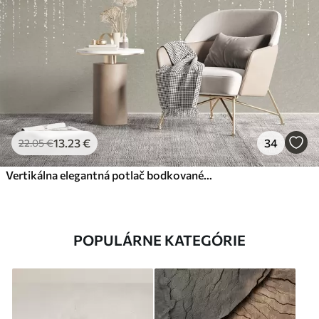
13
.23
€
34
22
.05
€
Vertikálna elegantná potlač bodkovaného venca na béžovom textúrovanom pozadí, ktorá vytvára pocit hĺbky a pohybu
POPULÁRNE KATEGÓRIE