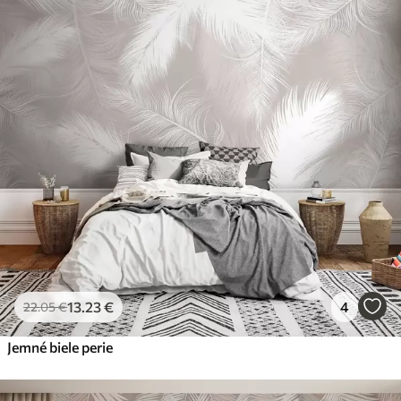
13
.23
€
4
22
.05
€
Jemné biele perie