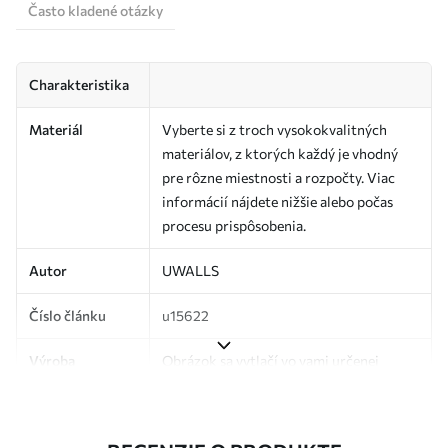
Často kladené otázky
Charakteristika
Materiál
Vyberte si z troch vysokokvalitných
materiálov, z ktorých každý je vhodný
pre rôzne miestnosti a rozpočty. Viac
informácií nájdete nižšie alebo počas
procesu prispôsobenia.
Autor
UWALLS
Číslo článku
u15622
Výroba
Obrázok sa vytlačí vo vami určenej
veľkosti a rozreže sa na rovnaké pásy so
šírkou až 50 cm.