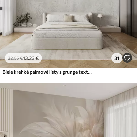
Prémiový vinyl
65
.00
39
.00
€
/m²
Peel and Stick
81
.67
49
.00
€
/m²
13
.23
€
31
22
.05
€
Biele krehké palmové listy s grunge textúrou