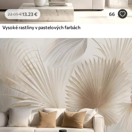
13
.23
€
66
22
.05
€
Vysoké rastliny v pastelových farbách