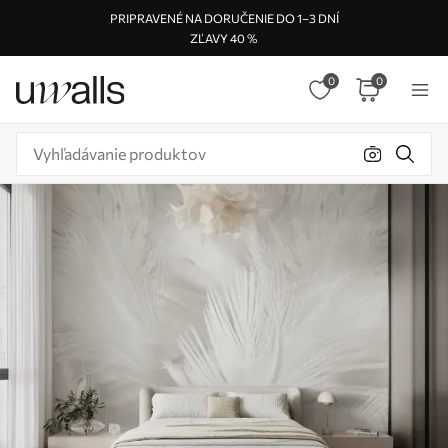
PRIPRAVENÉ NA DORUČENIE DO 1–3 DNÍ
ZĽAVY 40 %
0
0