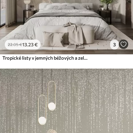
13
.23
€
3
22
.05
€
Tropické listy v jemných béžových a zelených tónoch s akvarelovým efektom a jemnými farebnými prechodmi