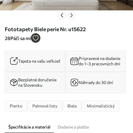
Fototapety Biele perie Nr. u15622
28
Páči sa mi
Pripravené na dodanie
Tapeta na vašu veľkosť
do 1–3 pracovných dní
Bezplatné doručenie
Náhrady do 30 dní
na Slovensku
Pierko
Palmové listy
Biela
Minimalistický
Špecifikácie a materiál
Dodanie a platba