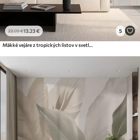
13
.23
€
5
22
.05
€
Mäkké vejáre z tropických listov v svetlých béžových a modrastých tónoch