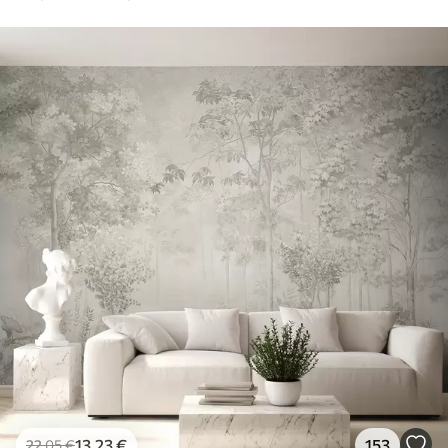
13
.23
€
153
22
.05
€