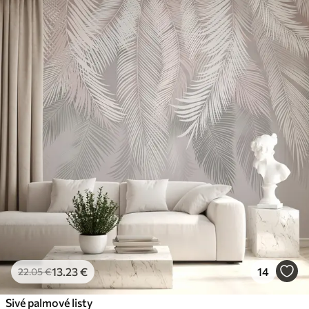
13
.23
€
14
22
.05
€
Sivé palmové listy