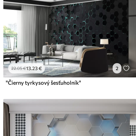
13
.23
€
2
22
.05
€
"Čierny tyrkysový šesťuholník"