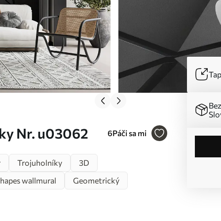
Tap
Bez
Slo
íky Nr. u03062
6
Páči sa mi
r
Trojuholníky
3D
shapes wallmural
Geometrický