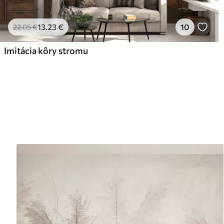
13
.23
€
10
22
.05
€
Imitácia kôry stromu