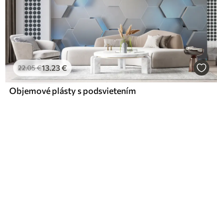
13
.23
€
22
.05
€
Objemové plásty s podsvietením