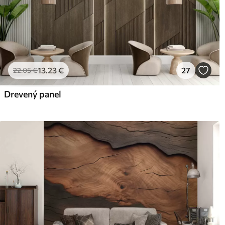
13
.23
€
27
22
.05
€
Drevený panel