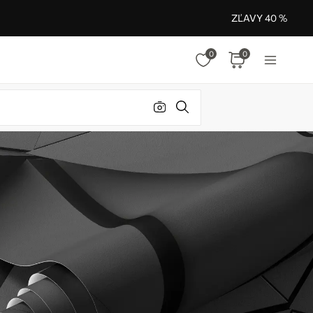
ZĽAVY 40 %
0
0