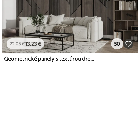
13
.23
€
50
22
.05
€
Geometrické panely s textúrou dreva