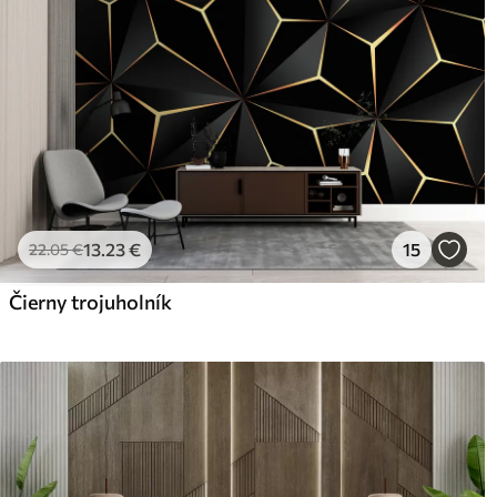
13
.23
€
15
22
.05
€
Čierny trojuholník