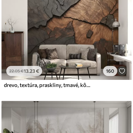
iť mäkkou špongiou. Tapety s lakovanou
 čistiť vodou.
emium
67
34
.00
€
/m²
13
.23
€
160
22
.05
€
drevo, textúra, praskliny, tmavé, kôra, povrch
l and Stick
67
49
.00
€
/m²