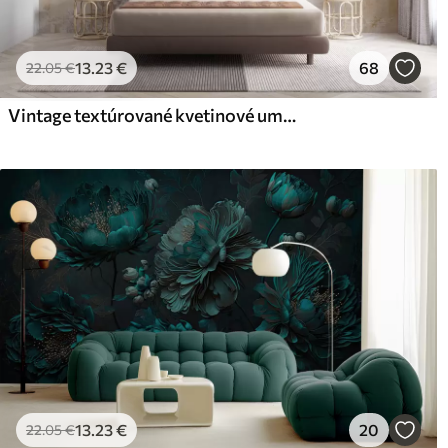
13
.23
€
68
22
.05
€
Vintage textúrované kvetinové umenie s jemnými ilustráciami záhradných kvetov a listov v kreslenom štýle, v jemných pastelových béžových a sépia odtieňoch
13
.23
€
20
22
.05
€