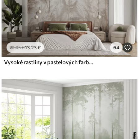
13
.23
€
64
22
.05
€
Vysoké rastliny v pastelových farbách