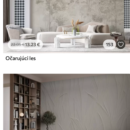
13
.23
€
153
22
.05
€
Očarujúci les