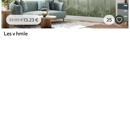
13
.23
€
25
22
.05
€
Les v hmle