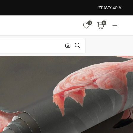
ZĽAVY 40 %
0
0