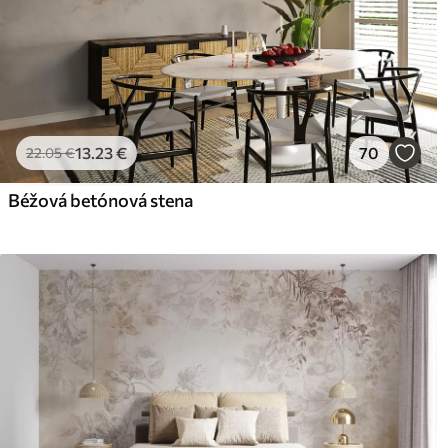
13
.23
€
70
22
.05
€
Béžová betónová stena