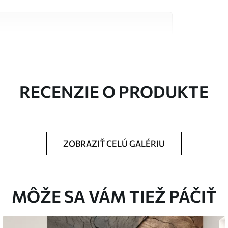
alitných materiálov, z ktorých každý je vhodný
čty. Viac informácií nájdete nižšie alebo
a.
RECENZIE O PRODUKTE
ZOBRAZIŤ CELÚ GALÉRIU
rčenej veľkosti a rozreže sa na rovnaké pásy
MÔŽE SA VÁM TIEŽ PÁČIŤ
pidlo na tapety.