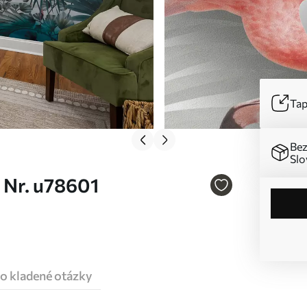
Tap
Bez
Slo
 Nr. u78601
o kladené otázky