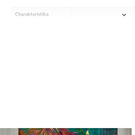
Charakteristika
Materiál
Vyberte si z troch vysokokv
pre rôzne miestnosti a rozpo
počas procesu prispôsobeni
Autor
UWALLS
Číslo článku
u78601
Dokončenie
Polomatný.
Výroba
Obrázok sa vytlačí vo vami u
so šírkou až 50 cm.
Okrem toho
Môžete pridať lak a/alebo le