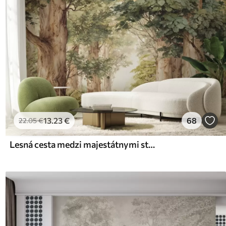
13
.23
€
68
22
.05
€
Lesná cesta medzi majestátnymi stromami v akvarelovom štýle