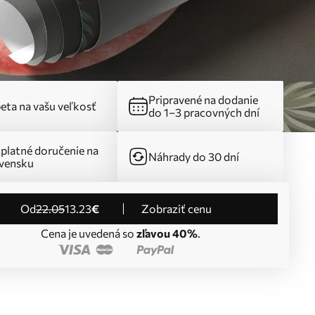
Pripravené na dodanie
eta na vašu veľkosť
do 1–3 pracovných dní
platné doručenie na
Náhrady do 30 dní
vensku
od
22
.05
13
.23
€
Zobraziť cenu
Cena je uvedená so
zľavou 40%
.