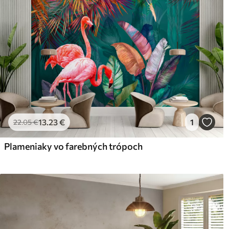
Čistenie
Tapetu môžete jemne vyčist
povrchovou úpravou sa môžu
Spôsob aplikácie
Plynulá aplikácia
Dostupné materiály
Štandard
Pr
45
.00
56
.
27
.00
€
/m²
13
.23
€
1
22
.05
€
Plameniaky vo farebných trópoch
Prémiový vinyl
Pee
65
.00
81
.
39
.00
€
/m²