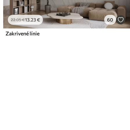
13
.23
€
60
22
.05
€
Zakrivené línie