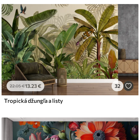
 čistiť vodou.
emium
67
34
.00
€
/m²
13
.23
€
32
l and Stick
22
.05
€
67
49
.00
€
/m²
Tropická džungľa a listy