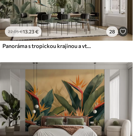
13
.23
€
28
22
.05
€
Panoráma s tropickou krajinou a vtákmi