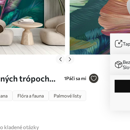
Tap
Bez
Slo
bných trópoch
1
Páči sa mi
cana
Flóra a fauna
Palmové listy
o kladené otázky