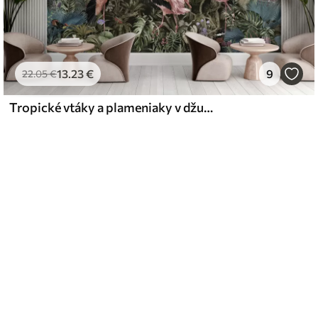
13
.23
€
9
22
.05
€
Tropické vtáky a plameniaky v džungli