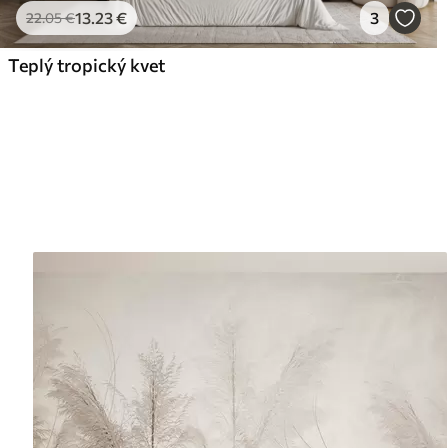
13
.23
€
3
22
.05
€
Teplý tropický kvet