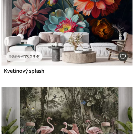
13
.23
€
22
.05
€
Kvetinový splash