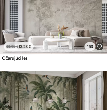
13
.23
€
153
22
.05
€
Očarujúci les