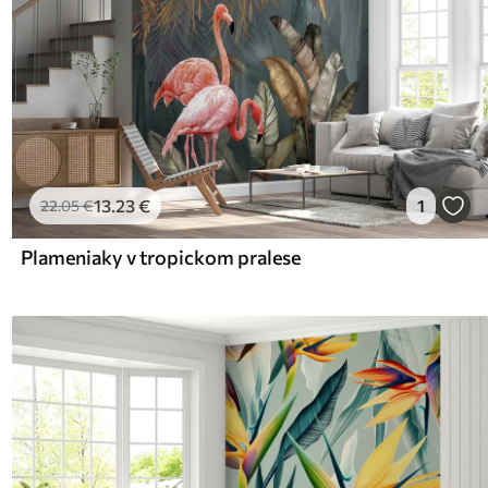
13
.23
€
1
22
.05
€
Plameniaky v tropickom pralese