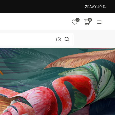
ZĽAVY 40 %
0
0