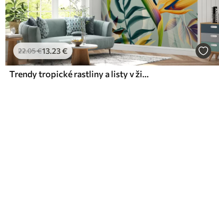
13
.23
€
22
.05
€
Trendy tropické rastliny a listy v žiarivých farbách