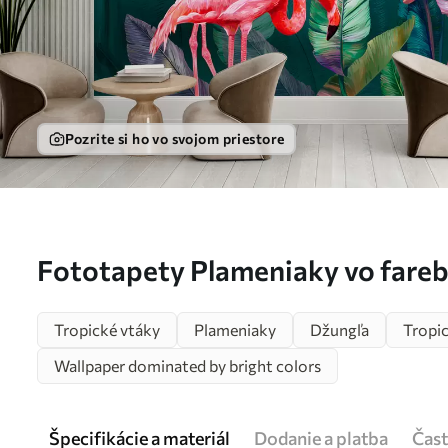
Pozrite si ho vo svojom priestore
Fototapety Plameniaky vo fare
Nr. u80403
Tropické vtáky
Plameniaky
Džungľa
Tropi
Wallpaper dominated by bright colors
Špecifikácie a materiál
Dodanie a platba
Čast