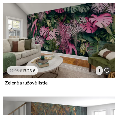
13
.23
€
1
22
.05
€
Zelené a ružové lístie