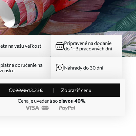
Pripravené na dodanie
eta na vašu veľkosť
do 1–3 pracovných dní
platné doručenie na
Náhrady do 30 dní
vensku
od
22
.05
13
.23
€
Zobraziť cenu
Cena je uvedená so
zľavou 40%
.