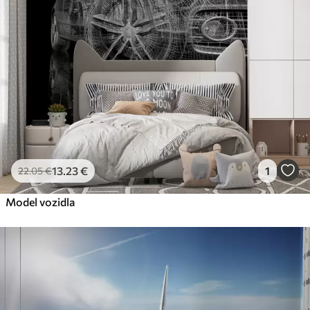
Premium
56
.67
34
.00
€
/m²
Prémiový vinyl
65
.00
39
.00
€
/m²
Peel and Stick
81
.67
49
.00
€
/m²
13
.23
€
1
22
.05
€
Model vozidla