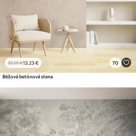
13
.23
€
70
22
.05
€
Béžová betónová stena