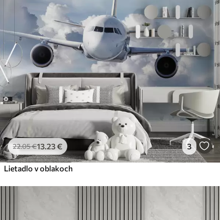
13
.23
€
3
22
.05
€
Lietadlo v oblakoch