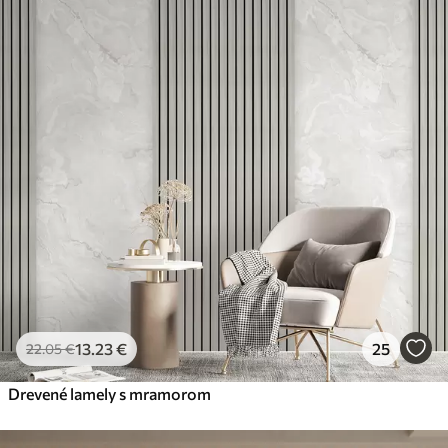
13
.23
€
25
22
.05
€
Drevené lamely s mramorom