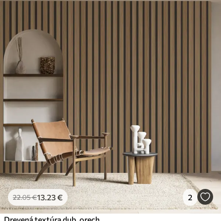
13
.23
€
2
22
.05
€
Drevená textúra dub, orech