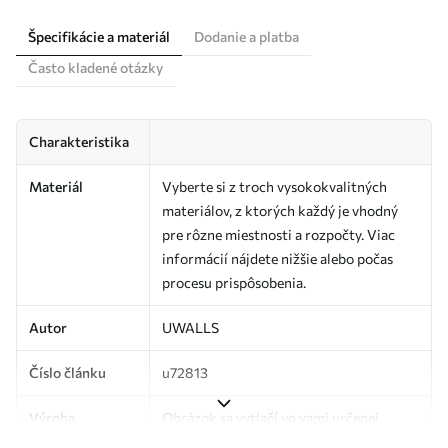
Špecifikácie a materiál
Dodanie a platba
Často kladené otázky
Charakteristika
Materiál
Vyberte si z troch vysokokvalitných
materiálov, z ktorých každý je vhodný
pre rôzne miestnosti a rozpočty. Viac
informácií nájdete nižšie alebo počas
procesu prispôsobenia.
Autor
UWALLS
Číslo článku
u72813
Výroba
Obrázok sa vytlačí vo vami určenej
veľkosti a rozreže sa na rovnaké pásy so