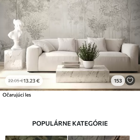
13
.23
€
153
22
.05
€
Očarujúci les
POPULÁRNE KATEGÓRIE