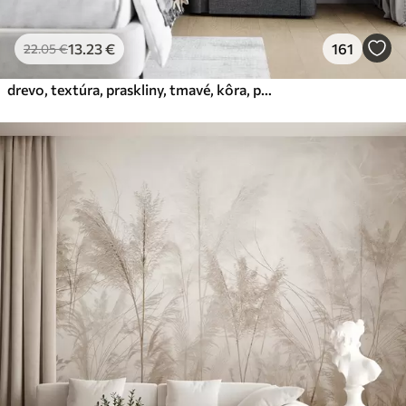
13
.23
€
161
22
.05
€
drevo, textúra, praskliny, tmavé, kôra, povrch