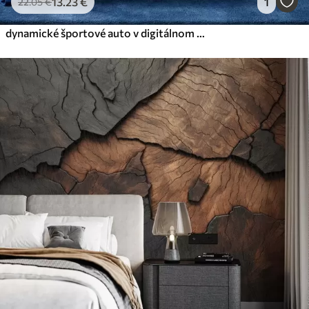
13
.23
€
1
22
.05
€
dynamické športové auto v digitálnom štýle kresby s modrými akcentmi