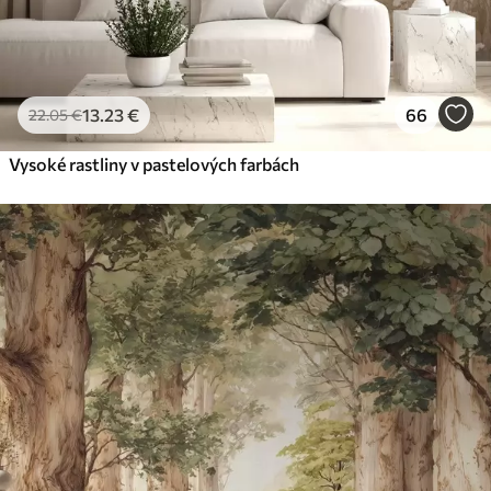
13
.23
€
66
22
.05
€
Vysoké rastliny v pastelových farbách