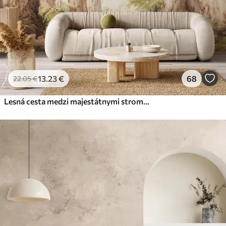
13
.23
€
68
22
.05
€
Lesná cesta medzi majestátnymi stromami v akvarelovom štýle