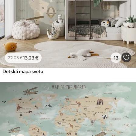
Prémiový vinyl
65
.00
39
.00
€
/m²
Peel and Stick
81
.67
49
.00
€
/m²
13
.23
€
13
22
.05
€
Detská mapa sveta