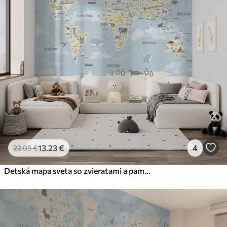
13
.23
€
4
22
.05
€
Detská mapa sveta so zvieratami a pamiatkami