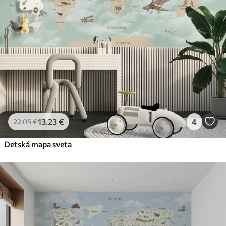
13
.23
€
4
22
.05
€
Detská mapa sveta