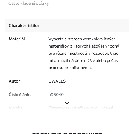
Často kladené otázky
Charakteristika
Materiál
Vyberte si z troch vysokokvalitných
materiálov, z ktorých každý je vhodný
pre rôzne miestnosti a rozpočty. Viac
informácií nájdete nižšie alebo počas
procesu prispôsobenia.
Autor
UWALLS
Číslo článku
u95040
Výroba
Obrázok sa vytlačí vo vami určenej
veľkosti a rozreže sa na rovnaké pásy so
šírkou až 50 cm.