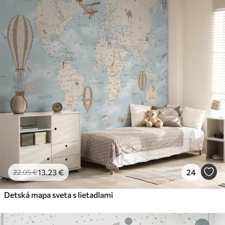
13
.23
€
24
22
.05
€
Detská mapa sveta s lietadlami