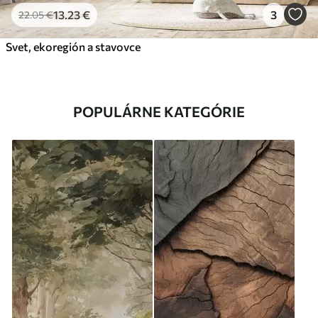
13
.23
€
3
22
.05
€
Svet, ekoregión a stavovce
POPULÁRNE KATEGÓRIE