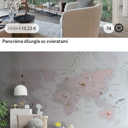
13
.23
€
74
22
.05
€
Panoráma džungle so zvieratami