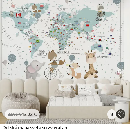
13
.23
€
9
22
.05
€
Detská mapa sveta so zvieratami