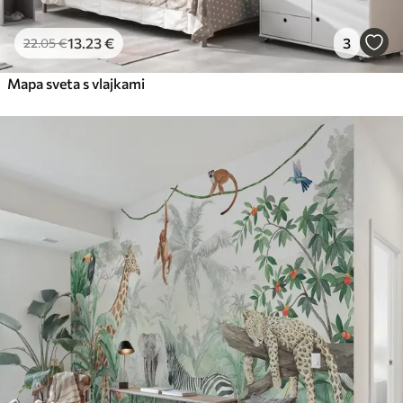
13
.23
€
3
22
.05
€
Mapa sveta s vlajkami