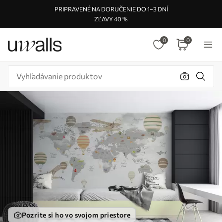
PRIPRAVENÉ NA DORUČENIE DO 1–3 DNÍ
ZĽAVY 40 %
0
0
Pozrite si ho vo svojom priestore