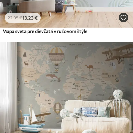
13
.23
€
22
.05
€
Mapa sveta pre dievčatá v ružovom štýle