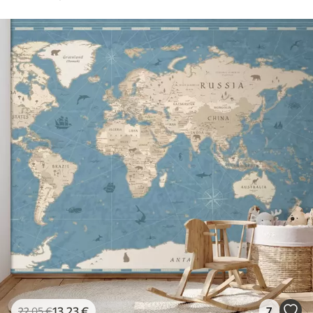
13
.23
€
7
22
.05
€