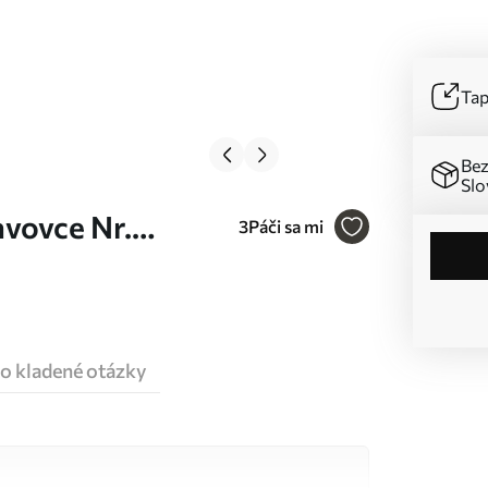
Tap
Bez
Slo
avovce Nr.
3
Páči sa mi
o kladené otázky