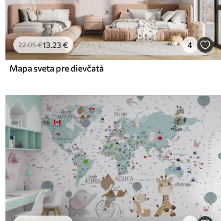
13
.23
€
4
22
.05
€
Mapa sveta pre dievčatá