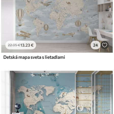
emium
67
34
.00
€
/m²
13
.23
€
24
l and Stick
22
.05
€
67
49
.00
€
/m²
Detská mapa sveta s lietadlami