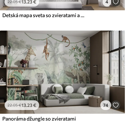
13
.23
€
4
22
.05
€
Detská mapa sveta so zvieratami a pamiatkami
13
.23
€
74
22
.05
€
Panoráma džungle so zvieratami