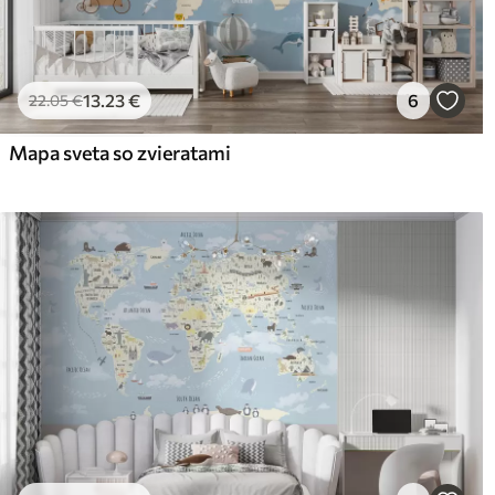
13
.23
€
6
22
.05
€
Mapa sveta so zvieratami