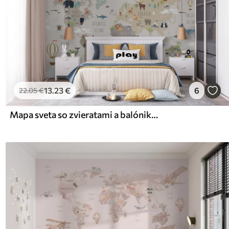
13
.23
€
6
22
.05
€
Mapa sveta so zvieratami a balónikmi