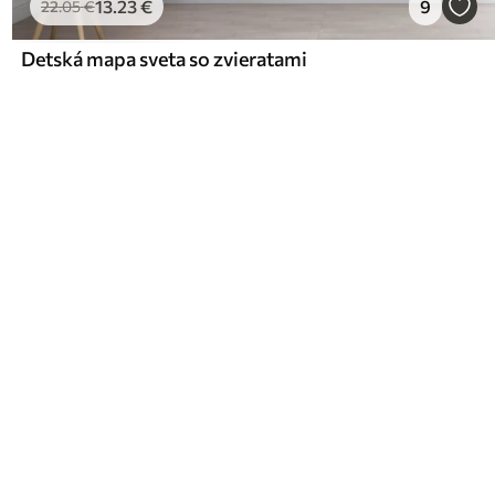
13
.23
€
9
22
.05
€
Detská mapa sveta so zvieratami