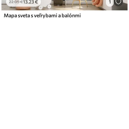
13
.23
€
1
22
.05
€
Mapa sveta s veľrybami a balónmi