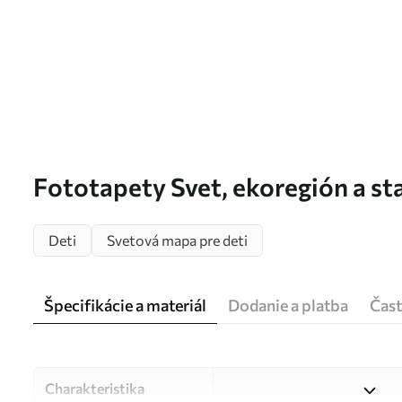
Fototapety Svet, ekoregión a st
u79997
Deti
Svetová mapa pre deti
Špecifikácie a materiál
Dodanie a platba
Čast
Charakteristika