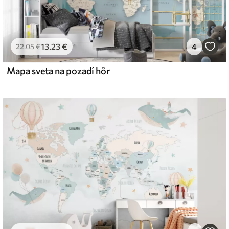
13
.23
€
4
22
.05
€
Mapa sveta na pozadí hôr