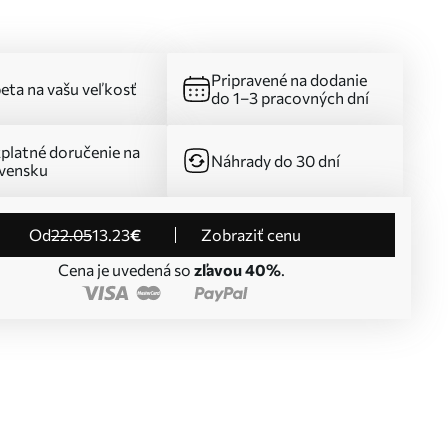
Pripravené na dodanie
eta na vašu veľkosť
do 1–3 pracovných dní
platné doručenie na
Náhrady do 30 dní
vensku
od
22
.05
13
.23
€
Zobraziť cenu
Cena je uvedená so
zľavou 40%
.