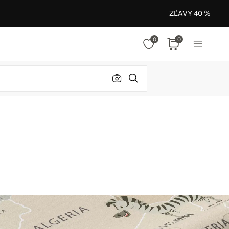
ZĽAVY 40 %
0
0