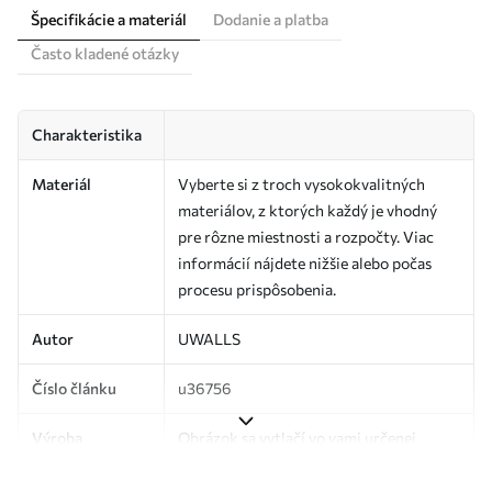
Špecifikácie a materiál
Dodanie a platba
Často kladené otázky
Charakteristika
Materiál
Vyberte si z troch vysokokvalitných
materiálov, z ktorých každý je vhodný
pre rôzne miestnosti a rozpočty. Viac
informácií nájdete nižšie alebo počas
procesu prispôsobenia.
Autor
UWALLS
Číslo článku
u36756
Výroba
Obrázok sa vytlačí vo vami určenej
veľkosti a rozreže sa na rovnaké pásy so
šírkou až 50 cm.