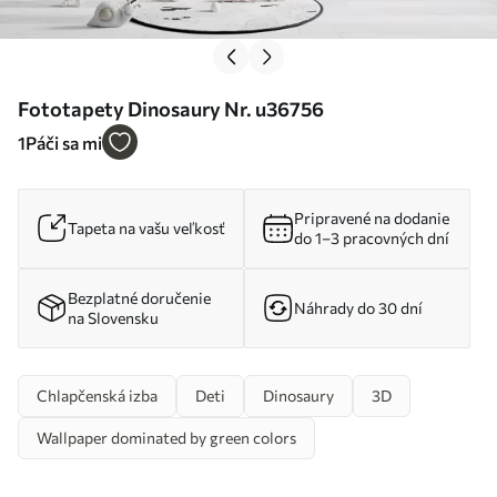
Fototapety Dinosaury Nr. u36756
1
Páči sa mi
Pripravené na dodanie
Tapeta na vašu veľkosť
do 1–3 pracovných dní
Bezplatné doručenie
Náhrady do 30 dní
na Slovensku
Chlapčenská izba
Deti
Dinosaury
3D
Wallpaper dominated by green colors