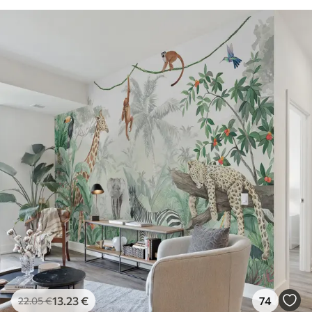
13
.23
€
74
22
.05
€