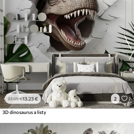
13
.23
€
2
22
.05
€
3D dinosaurus a listy