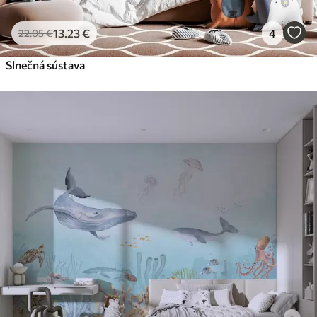
13
.23
€
4
22
.05
€
Slnečná sústava