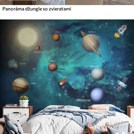
Panoráma džungle so zvieratami