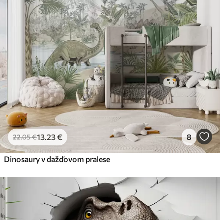
13
.23
€
8
22
.05
€
Dinosaury v dažďovom pralese