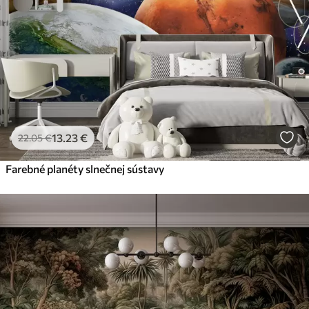
13
.23
€
22
.05
€
Farebné planéty slnečnej sústavy