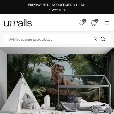
PRIPRAVENÉ NA DORUČENIE DO 1–3 DNÍ
ZĽAVY 40 %
0
0