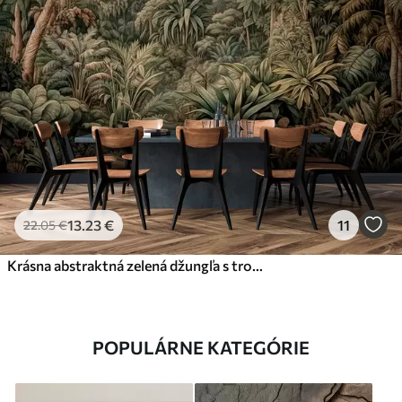
13
.23
€
11
22
.05
€
Krásna abstraktná zelená džungľa s tropickými listami
POPULÁRNE KATEGÓRIE