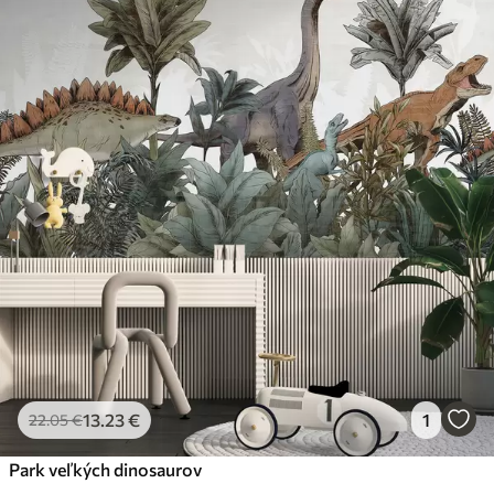
13
.23
€
1
22
.05
€
Park veľkých dinosaurov