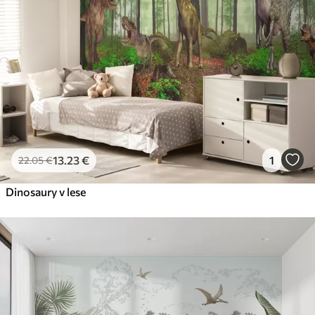
56
.67
34
.00
€
/m²
Prémiový vinyl
65
.00
39
.00
€
/m²
Peel and Stick
81
.67
49
.00
€
/m²
13
.23
€
1
22
.05
€
Dinosaury v lese