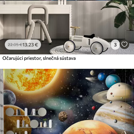
13
.23
€
3
22
.05
€
Očarujúci priestor, slnečná sústava