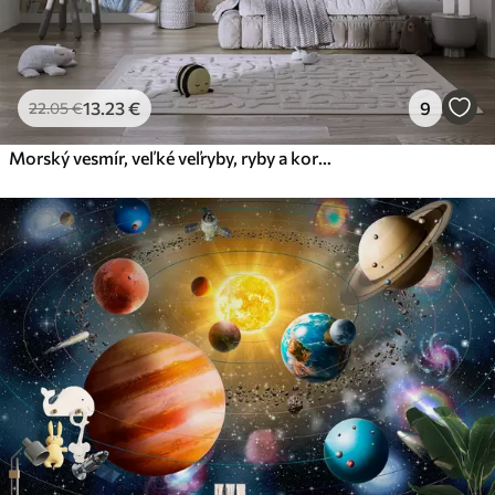
13
.23
€
9
22
.05
€
Morský vesmír, veľké veľryby, ryby a korytnačky