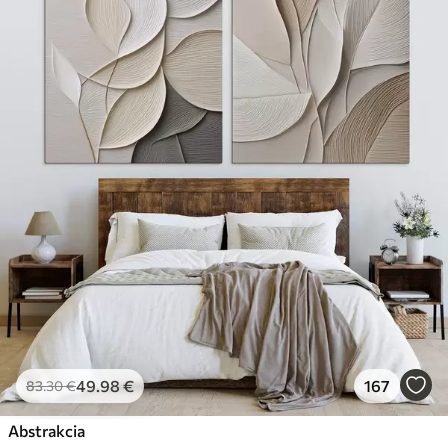
49
.98
€
167
83
.30
€
Abstrakcia