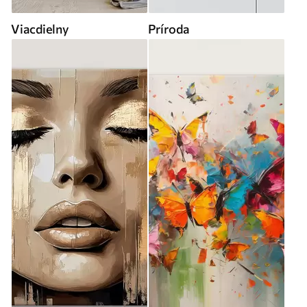
Viacdielny
Príroda