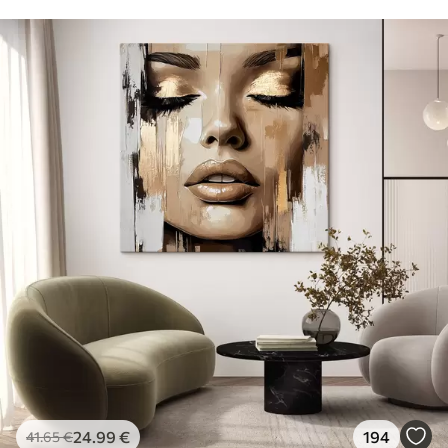
24
.99
€
194
41
.65
€