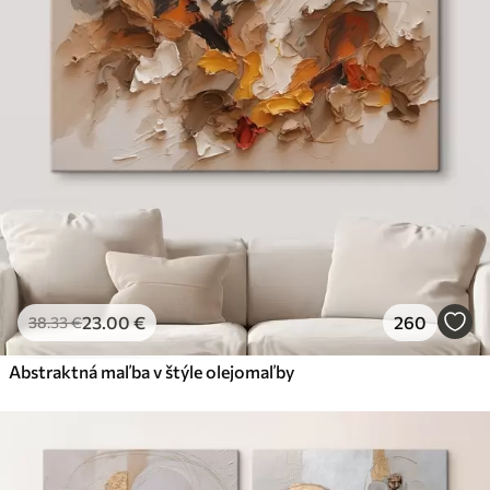
23
.00
€
260
38
.33
€
Abstraktná maľba v štýle olejomaľby