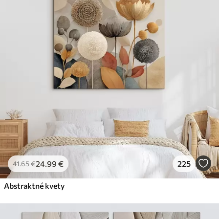
24
.99
€
225
41
.65
€
Abstraktné kvety