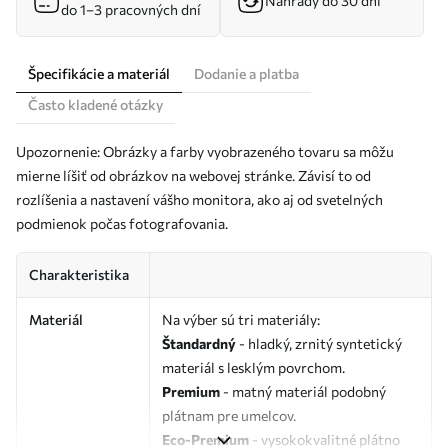
Náhrady do 30 dní
do 1–3 pracovných dní
Špecifikácie a materiál
Dodanie a platba
Často kladené otázky
Upozornenie: Obrázky a farby vyobrazeného tovaru sa môžu
mierne líšiť od obrázkov na webovej stránke. Závisí to od
rozlíšenia a nastavení vášho monitora, ako aj od svetelných
podmienok počas fotografovania.
Charakteristika
Materiál
Na výber sú tri materiály:
Štandardný
- hladký, zrnitý syntetický
materiál s lesklým povrchom.
Premium
- matný materiál podobný
plátnam pre umelcov.
Eco-Premium
- vysokokvalitné plátno