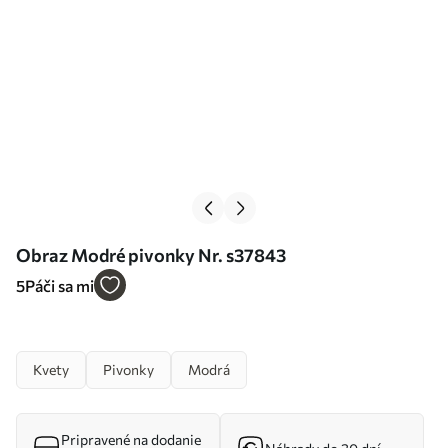
Obraz Modré pivonky Nr. s37843
5
Páči sa mi
Kvety
Pivonky
Modrá
Pripravené na dodanie