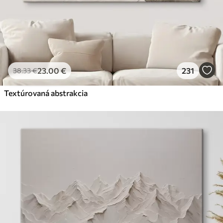
23
.00
€
231
38
.33
€
Textúrovaná abstrakcia