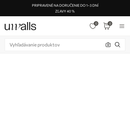
PRIPRAVENÉ NA DORUČENIE DO 1–3 DNÍ
ZĽAVY 40 %
0
0