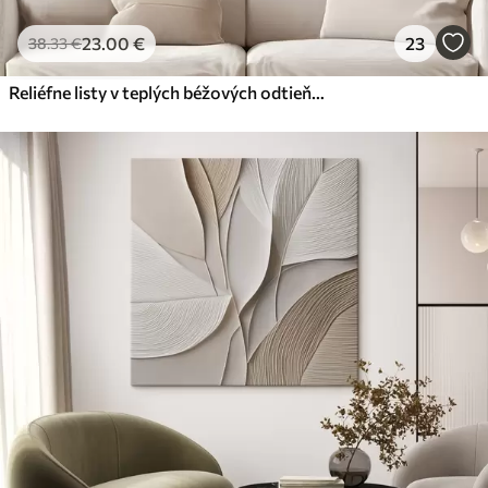
23
.00
€
23
38
.33
€
Reliéfne listy v teplých béžových odtieňoch