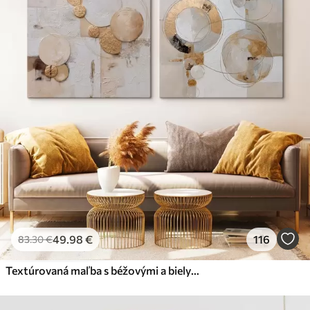
49
.98
€
116
83
.30
€
Textúrovaná maľba s béžovými a bielymi tvarmi