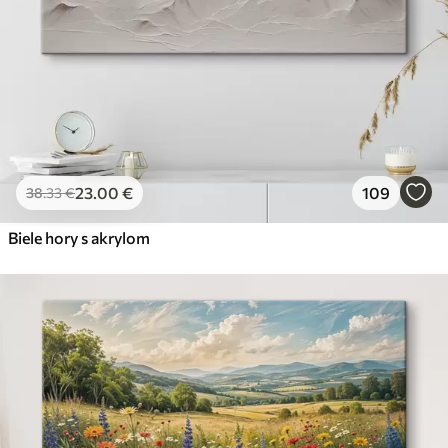
23
.00
€
109
38
.33
€
Biele hory s akrylom