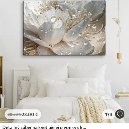
23
.00
€
173
38
.33
€
Detailný záber na kvet bielej pivonky s kvapôčkami vody na okvetných lístkoch na rozostrenom pozadí