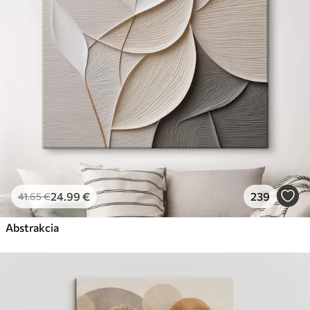
Premium
Od
29
.00
€
✓
Žiarivé a sýte farby
✓
Odolné voči vyblednutiu
✓
Bezpečný atrament bez zápachu
✓
Povrch podobný plátnu
✗
Ekologický materiál
Eko-Premium
Od
36
.00
€
24
.99
€
239
41
.65
€
✓
Žiarivé a sýte farby
✓
Abstrakcia
Odolné voči vyblednutiu
✓
Bezpečný atrament bez zápachu
✓
Povrch podobný plátnu
✓
Ekologický materiál