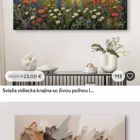
23
.00
€
113
38
.33
€
Svieža vidiecka krajina so živou poľnou lúkou plnou farebných kvetov pod zamračenou oblohou