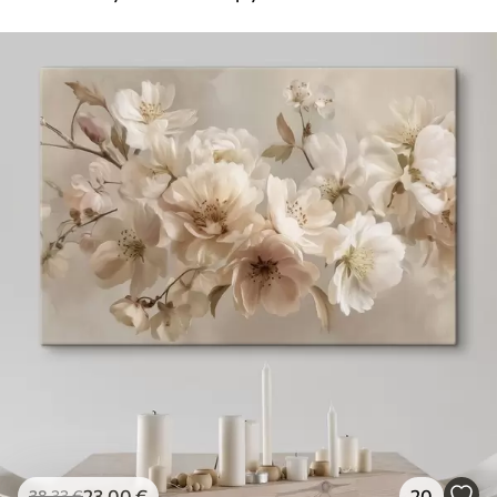
23
.00
€
20
38
.33
€