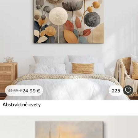
24
.99
€
225
41
.65
€
Abstraktné kvety