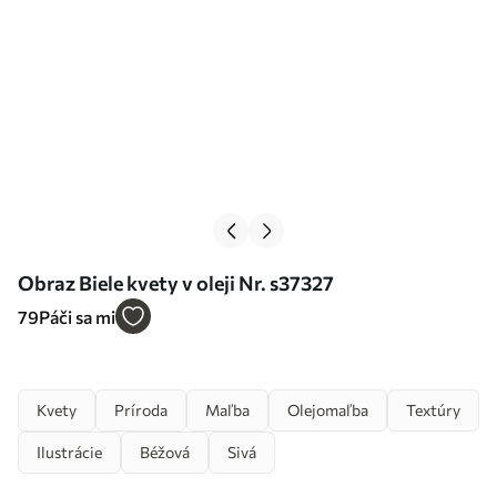
Obraz Biele kvety v oleji Nr. s37327
79
Páči sa mi
Kvety
Príroda
Maľba
Olejomaľba
Textúry
Ilustrácie
Béžová
Sivá