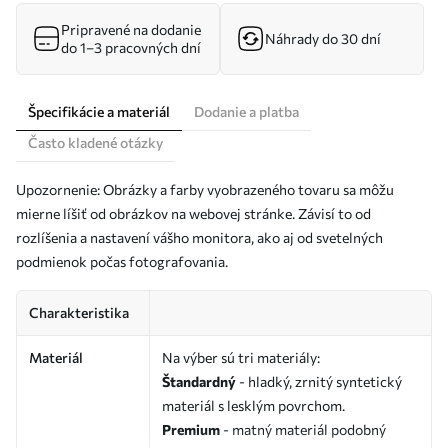
Pripravené na dodanie
Náhrady do 30 dní
do 1–3 pracovných dní
Špecifikácie a materiál
Dodanie a platba
Často kladené otázky
Upozornenie: Obrázky a farby vyobrazeného tovaru sa môžu
mierne líšiť od obrázkov na webovej stránke. Závisí to od
rozlíšenia a nastavení vášho monitora, ako aj od svetelných
podmienok počas fotografovania.
Charakteristika
Materiál
Na výber sú tri materiály:
Štandardný
- hladký, zrnitý syntetický
materiál s lesklým povrchom.
Premium
- matný materiál podobný