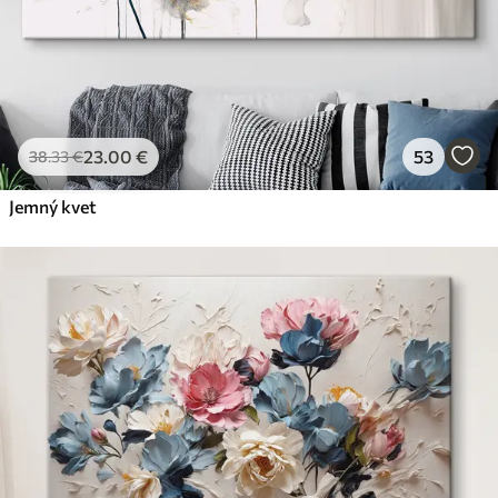
23
.00
€
53
38
.33
€
Jemný kvet