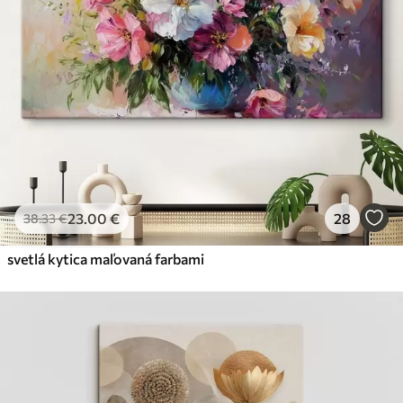
23
.00
€
28
38
.33
€
svetlá kytica maľovaná farbami