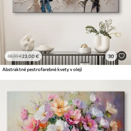
23
.00
€
30
38
.33
€
Abstraktné pestrofarebné kvety v oleji