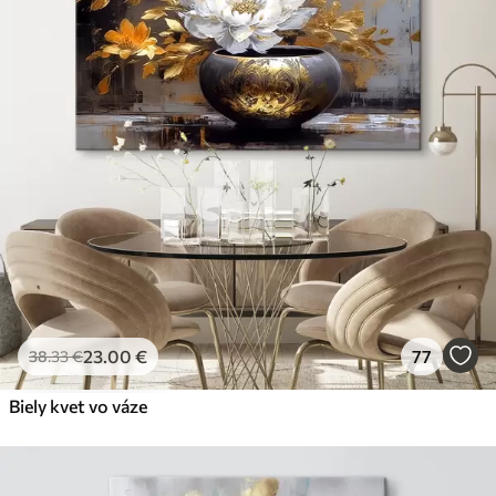
✗
Ekologický materiál
Premium
Od
29
.00
€
✓
Žiarivé a sýte farby
✓
Odolné voči vyblednutiu
✓
Bezpečný atrament bez zápachu
✓
Povrch podobný plátnu
✗
Ekologický materiál
Eko-Premium
Od
36
.00
€
23
.00
€
77
38
.33
€
✓
Žiarivé a sýte farby
✓
Biely kvet vo váze
Odolné voči vyblednutiu
✓
Bezpečný atrament bez zápachu
✓
Povrch podobný plátnu
✓
Ekologický materiál