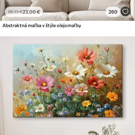
23
.00
€
260
38
.33
€
Abstraktná maľba v štýle olejomaľby