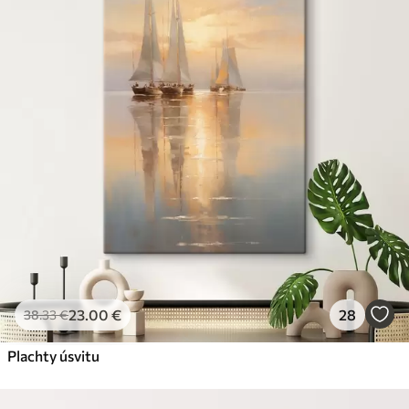
23
.00
€
28
38
.33
€
Plachty úsvitu