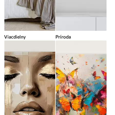
Viacdielny
Príroda