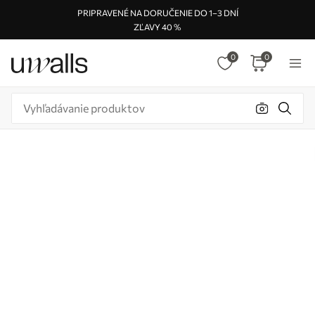
PRIPRAVENÉ NA DORUČENIE DO 1–3 DNÍ
ZĽAVY 40 %
0
0