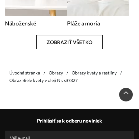
Náboženské
Pláže a moria
ZOBRAZIŤ VŠETKO
Úvodná stránka
Obrazy
Obrazy kvety a rastliny
Obraz Biele kvety v oleji Nr. s37327
Prihlásiť sa k odberu noviniek