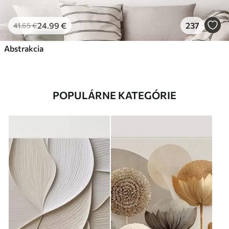
24
.99
€
237
41
.65
€
Abstrakcia
POPULÁRNE KATEGÓRIE