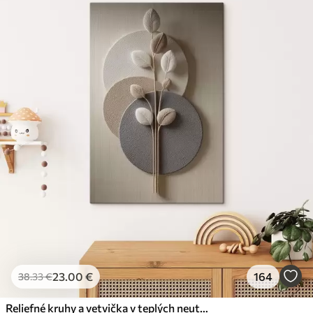
23
.00
€
164
38
.33
€
Reliefné kruhy a vetvička v teplých neutrálnych tónoch