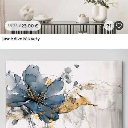
23
.00
€
71
38
.33
€
Jasné divoké kvety