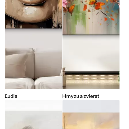
Ľudia
Hmyzu a zvierat