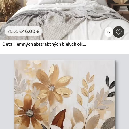
46
.00
€
76
.66
€
6
Detail jemných abstraktných bielych okvetných lístkov so zložitými líniami a rozmazaným tmavým pozadím