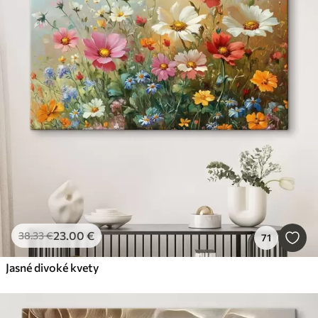
23
.00
€
38
.33
€
71
Jasné divoké kvety