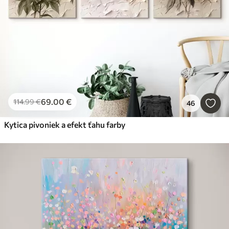
69
.00
€
114
.99
€
46
Kytica pivoniek a efekt ťahu farby