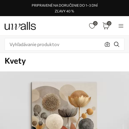
PRIPRAVENÉ NA DORUČENIE DO 1–3 DNÍ
ZĽAVY 40 %
0
0
Kvety