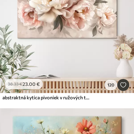
23
.00
€
38
.33
€
120
abstraktná kytica pivoniek v ružových tónoch