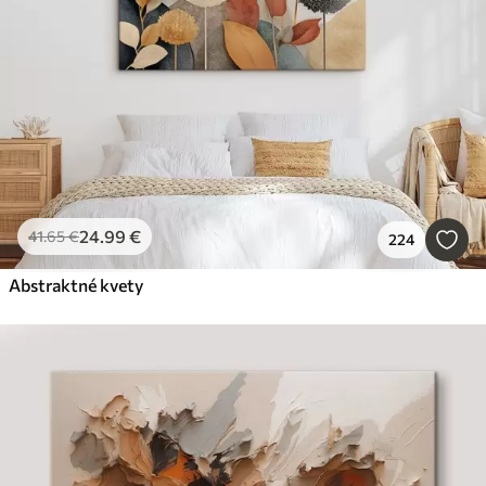
24
.99
€
41
.65
€
224
Abstraktné kvety