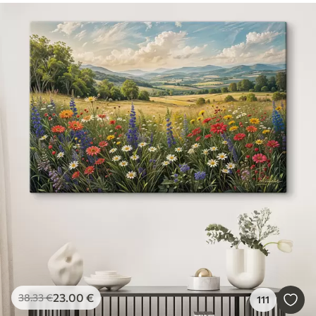
23
.00
€
38
.33
€
111