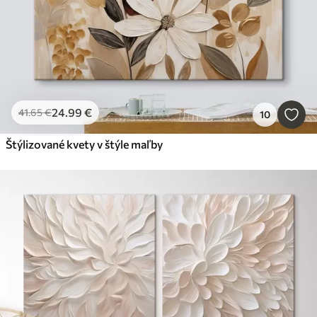
24
.99
€
41
.65
€
10
Štýlizované kvety v štýle maľby