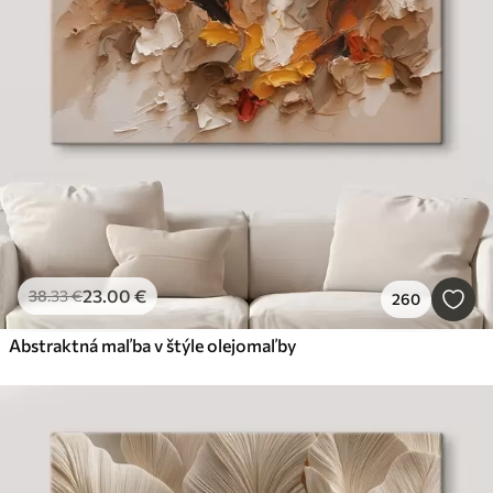
23
.00
€
38
.33
€
260
Abstraktná maľba v štýle olejomaľby