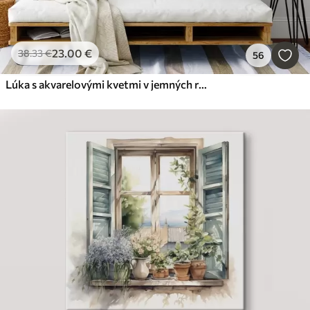
23
.00
€
38
.33
€
56
Lúka s akvarelovými kvetmi v jemných ružových, fialových a bielych odtieňoch vytvára atmosféru ľahkosti a harmónie