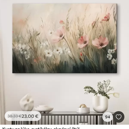
23
.00
€
38
.33
€
94
Kvety na lúke, rustikálny, akrylový štýl