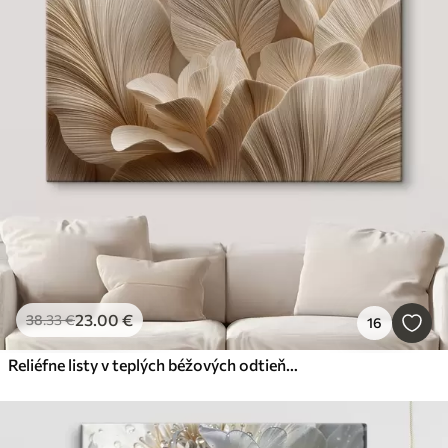
23
.00
€
38
.33
€
16
Reliéfne listy v teplých béžových odtieňoch