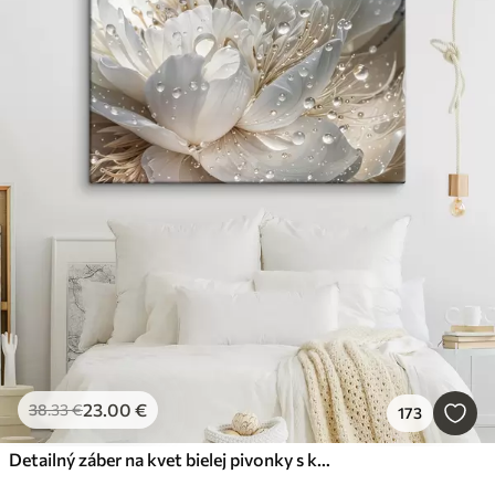
23
.00
€
38
.33
€
173
Detailný záber na kvet bielej pivonky s kvapôčkami vody na okvetných lístkoch na rozostrenom pozadí