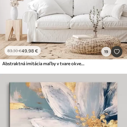
49
.98
€
83
.30
€
19
Abstraktná imitácia maľby v tvare okvetných lístkov