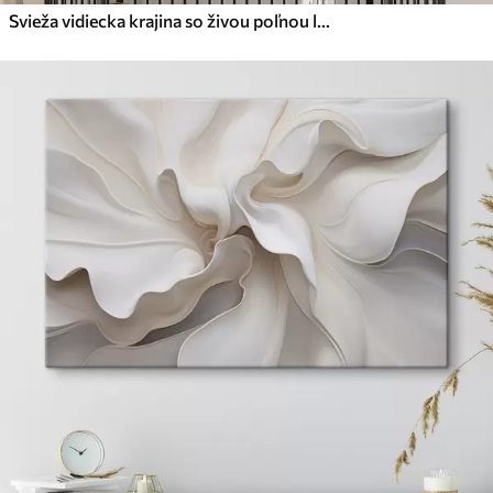
Svieža vidiecka krajina so živou poľnou lúkou plnou farebných kvetov pod zamračenou oblohou