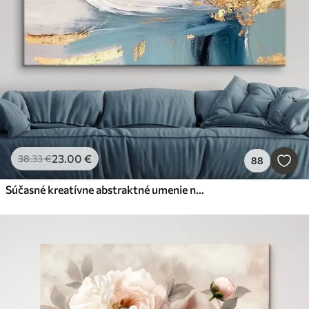
23
.00
€
38
.33
€
88
Súčasné kreatívne abstraktné umenie na stenu