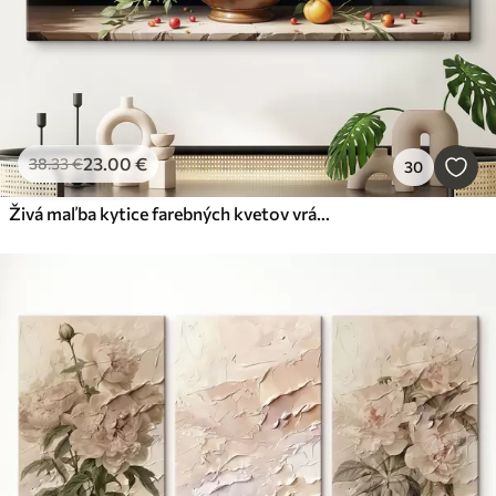
23
.00
€
38
.33
€
30
Živá maľba kytice farebných kvetov vrátane červených ruží, žltých narcisov a bielych sedmokrások