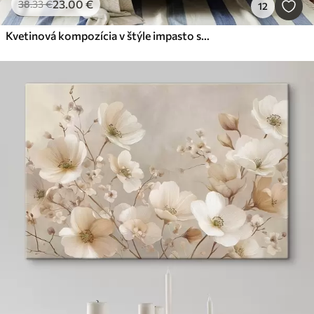
23
.00
€
38
.33
€
12
Kvetinová kompozícia v štýle impasto s textúrovanými okvetnými lístkami