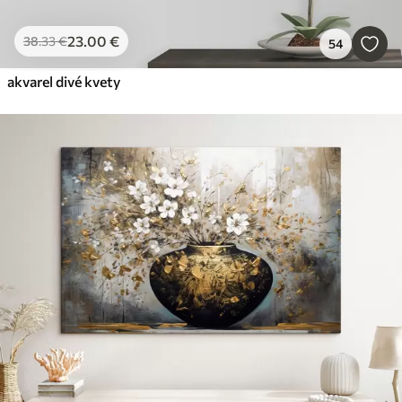
23
.00
€
38
.33
€
54
akvarel divé kvety