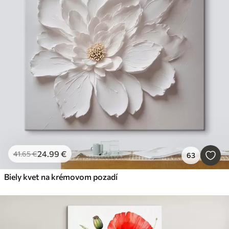
24
.99
€
41
.65
€
63
Biely kvet na krémovom pozadí