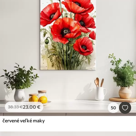
23
.00
€
38
.33
€
50
červené veľké maky