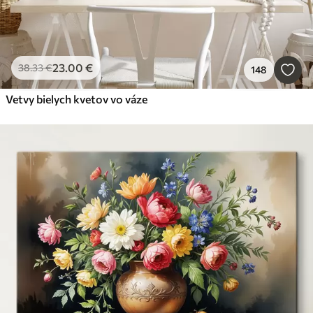
23
.00
€
38
.33
€
148
Vetvy bielych kvetov vo váze