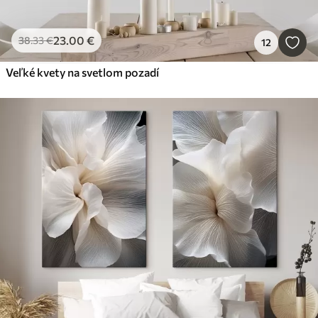
23
.00
€
38
.33
€
12
Veľké kvety na svetlom pozadí