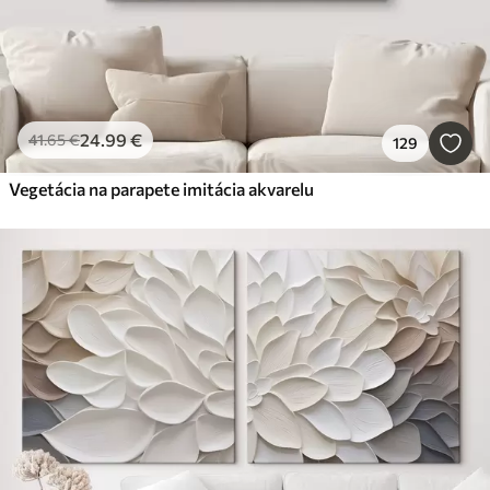
24
.99
€
41
.65
€
129
Vegetácia na parapete imitácia akvarelu