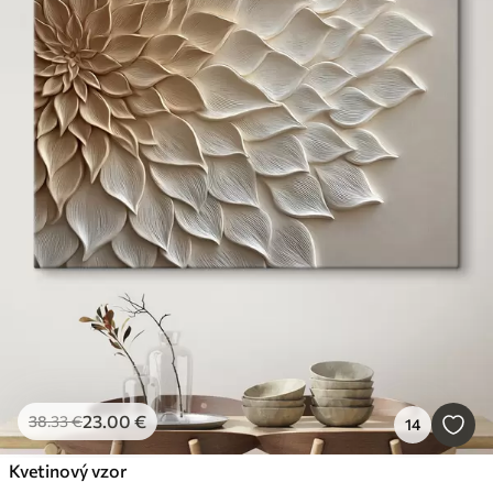
23
.00
€
38
.33
€
14
Kvetinový vzor