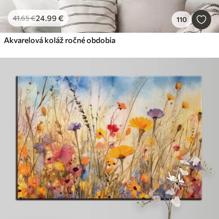
24
.99
€
41
.65
€
110
Akvarelová koláž ročné obdobia