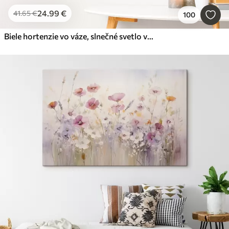
24
.99
€
41
.65
€
100
Biele hortenzie vo váze, slnečné svetlo v okne, olejomaľba