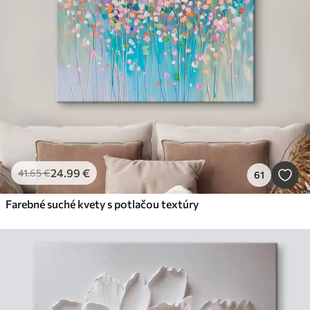
24
.99
€
41
.65
€
61
Farebné suché kvety s potlačou textúry