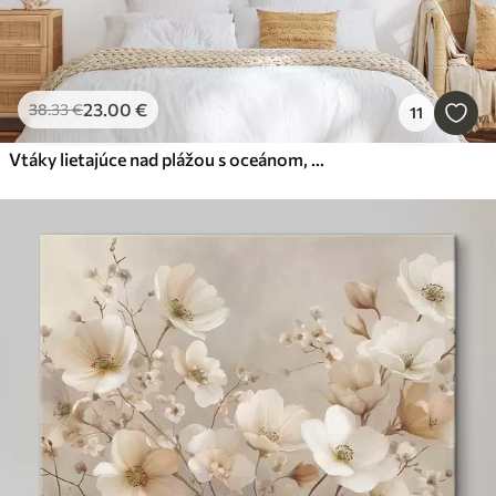
23
.00
€
38
.33
€
11
Vtáky lietajúce nad plážou s oceánom, hory v pozadí, teplé farby, jemná pastelová paleta