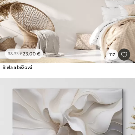
23
.00
€
38
.33
€
117
Biela a béžová