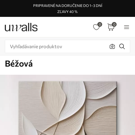
PRIPRAVENÉ NA DORUČENIE DO 1–3 DNÍ
ZĽAVY 40 %
0
0
Béžová