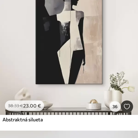
23
.00
€
38
.33
€
36
Abstraktná silueta