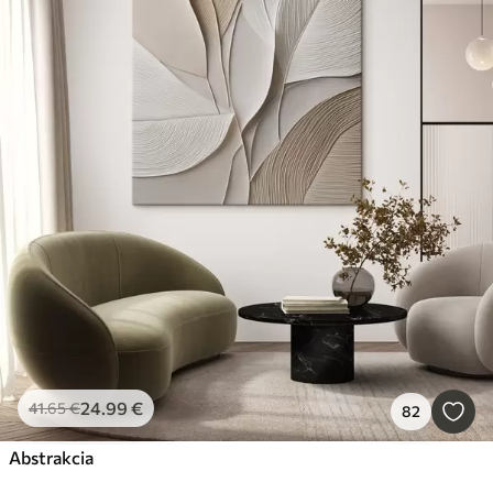
24
.99
€
41
.65
€
82
Abstrakcia