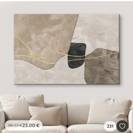
23
.00
€
38
.33
€
231