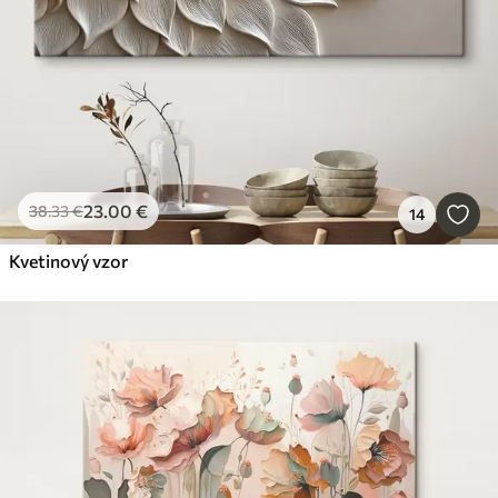
23
.00
€
38
.33
€
14
Kvetinový vzor