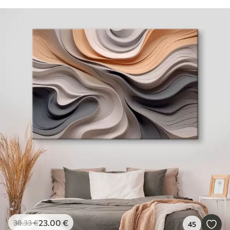
23
.00
€
38
.33
€
45