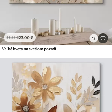
23
.00
€
38
.33
€
12
Veľké kvety na svetlom pozadí