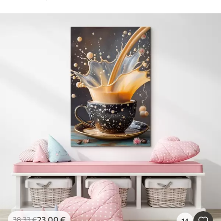
23
.00
€
38
.33
€
14