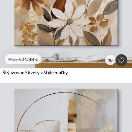
24
.99
€
41
.65
€
10
Štýlizované kvety v štýle maľby