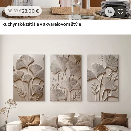
23
.00
€
38
.33
€
14
kuchynské zátišie v akvarelovom štýle