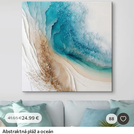
24
.99
€
41
.65
€
88
Abstraktná pláž a oceán