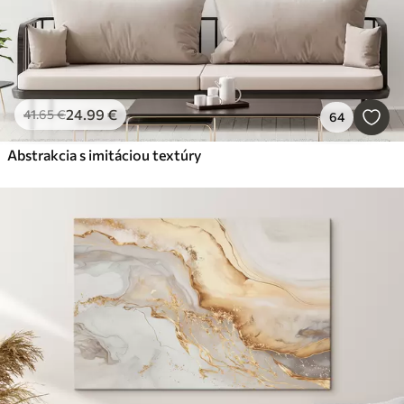
24
.99
€
41
.65
€
64
Abstrakcia s imitáciou textúry