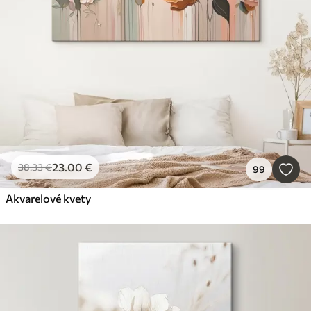
23
.00
€
38
.33
€
99
Akvarelové kvety