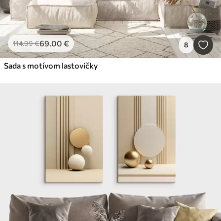
69
.00
€
114
.99
€
8
Sada s motívom lastovičky