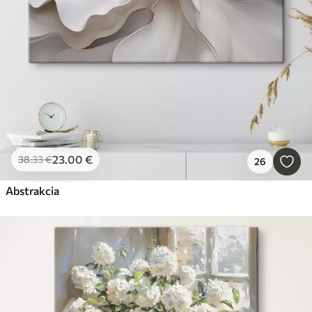
23
.00
€
38
.33
€
26
Abstrakcia