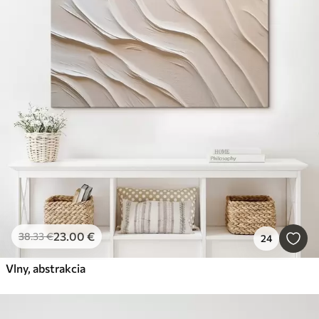
23
.00
€
38
.33
€
24
Vlny, abstrakcia