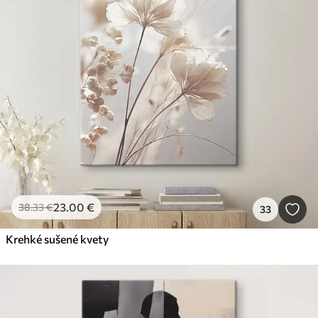
23
.00
€
38
.33
€
33
Krehké sušené kvety