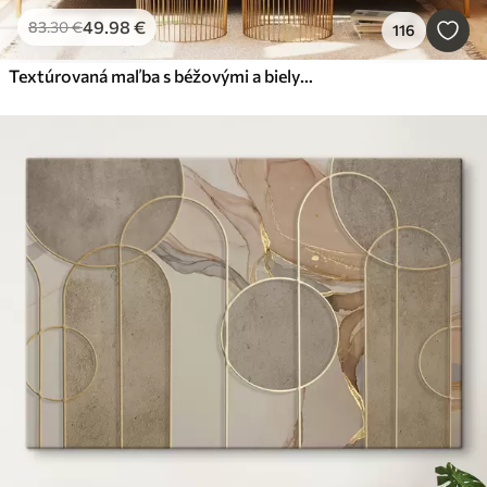
49
.98
€
83
.30
€
116
Textúrovaná maľba s béžovými a bielymi tvarmi