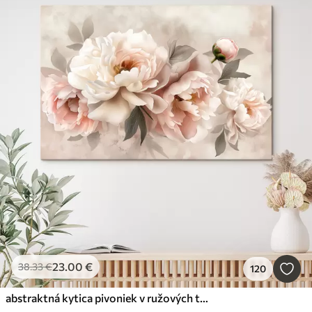
23
.00
€
38
.33
€
120
abstraktná kytica pivoniek v ružových tónoch