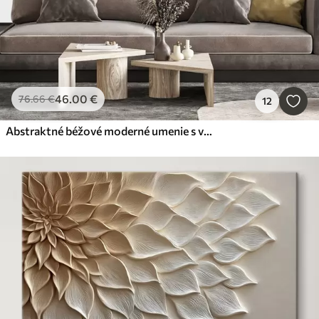
46
.00
€
76
.66
€
12
Abstraktné béžové moderné umenie s vertikálnymi čiarami a guľami