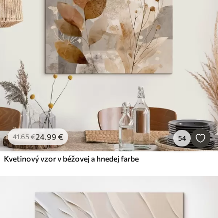
24
.99
€
41
.65
€
54
Kvetinový vzor v béžovej a hnedej farbe