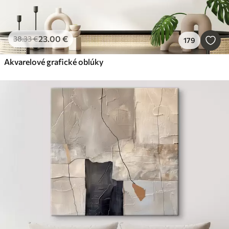
23
.00
€
38
.33
€
179
Akvarelové grafické oblúky