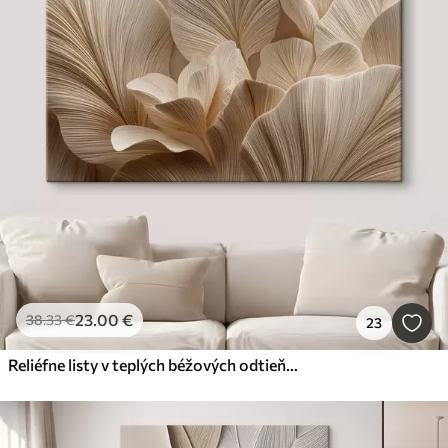
23
.00
€
38
.33
€
23
Reliéfne listy v teplých béžových odtieňoch