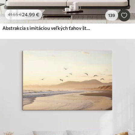
24
.99
€
41
.65
€
139
Abstrakcia s imitáciou veľkých ťahov štetcom