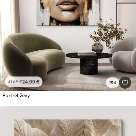
24
.99
€
41
.65
€
194
Portrét ženy