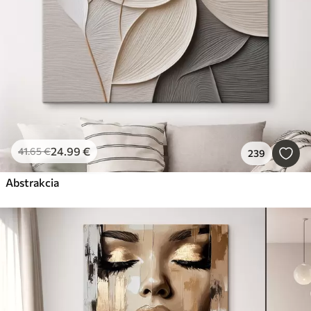
24
.99
€
41
.65
€
239
Abstrakcia