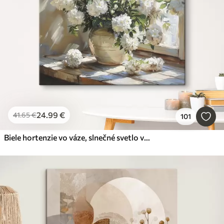
24
.99
€
41
.65
€
101
Biele hortenzie vo váze, slnečné svetlo v okne, olejomaľba