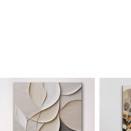
Číslo článku
s34658
Okrem toho
Môžete pridať lakový náter.
Dostupné materiály
Štandard
Premium
Od
23
.00
€
Od
29
.00
€
✓
✓
Žiarivé a sýte farby
Žiarivé a sýte farby
✓
✓
Odolné voči vyblednutiu
Odolné voči vyblednu
Bezpečný atrament bez
Bezpečný atrament b
✓
✓
zápachu
zápachu
✗
✓
Povrch podobný plátnu
Povrch podobný plát
✗
✗
Ekologický materiál
Ekologický materiál