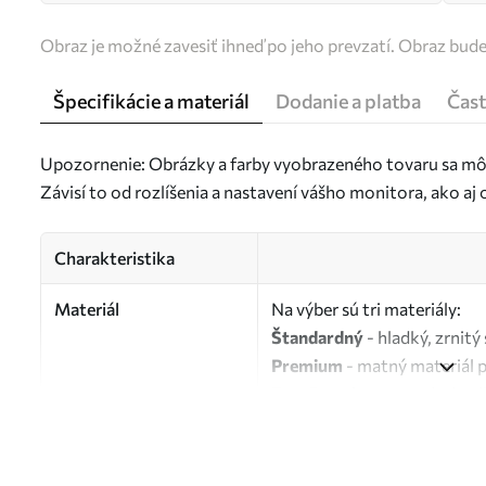
Obraz je možné zavesiť ihneď po jeho prevzatí. Obraz bud
Špecifikácie a materiál
Dodanie a platba
Čast
Upozornenie: Obrázky a farby vyobrazeného tovaru sa môž
Závisí to od rozlíšenia a nastavení vášho monitora, ako a
Charakteristika
Materiál
Na výber sú tri materiály:
Štandardný
- hladký, zrnit
Premium
- matný materiál 
Eco-Premium
- vysokokvali
Autor
UWALLS