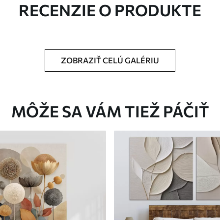
RECENZIE O PRODUKTE
ZOBRAZIŤ CELÚ GALÉRIU
Eko-Premium
Od
36
.00
€
MÔŽE SA VÁM TIEŽ PÁČIŤ
✓
Žiarivé a sýte farby
✓
tiu
Odolné voči vyblednutiu
ez
Bezpečný atrament bez
✓
zápachu
✓
nu
Povrch podobný plátnu
✓
Ekologický materiál