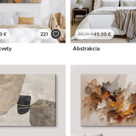
9
€
221
49
.98
€
83
.30
€
kvety
Abstrakcia