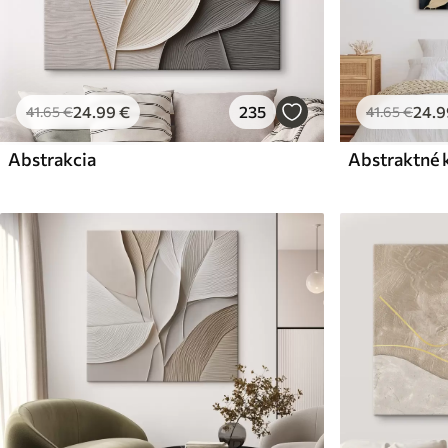
24
.99
€
235
24
.9
41
.65
€
41
.65
€
Abstrakcia
Abstraktné 