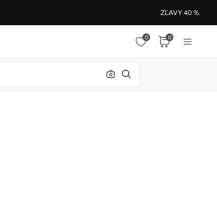
ZĽAVY 40 %
0
0