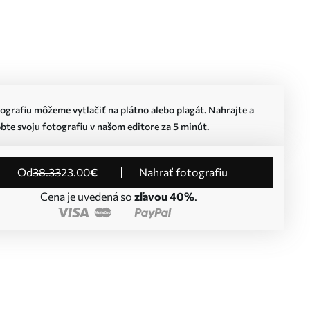
ografiu môžeme vytlačiť na plátno alebo plagát. Nahrajte a
bte svoju fotografiu v našom editore za 5 minút.
od
38
.33
23
.00
€
Nahrať fotografiu
Cena je uvedená so
zľavou 40%
.