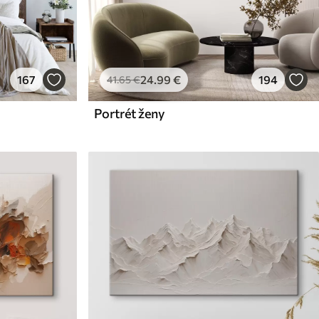
167
24
.99
€
194
41
.65
€
Portrét ženy