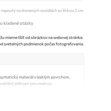
e napnutý na drevených nosidlách so šírkou 2 cm.
o kladené otázky
u mierne líšiť od obrázkov na webovej stránke.
j od svetelných podmienok počas fotografovania.
ý syntetický materiál s lesklým povrchom.
podobný plátnam pre umelcov.
tné plátno vyrobené zo 100 % bavlny.