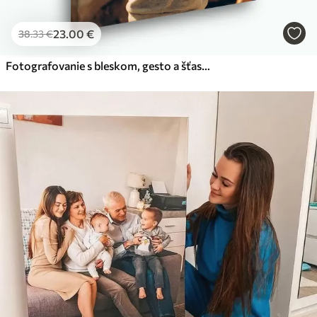
23
.00
€
38
.33
€
Fotografovanie s bleskom, gesto a šťastie