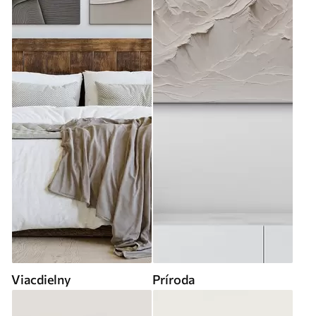
Viacdielny
Príroda