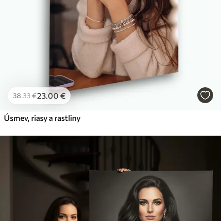
23
.00
€
38
.33
€
Úsmev, riasy a rastliny