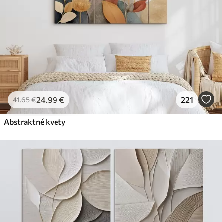
24
.99
€
221
41
.65
€
Abstraktné kvety