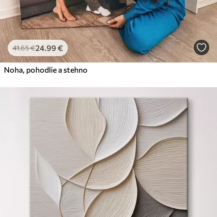
24
.99
€
41
.65
€
Noha, pohodlie a stehno