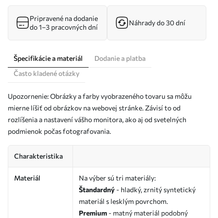
Pripravené na dodanie
Náhrady do 30 dní
do 1–3 pracovných dní
Špecifikácie a materiál
Dodanie a platba
Často kladené otázky
Upozornenie: Obrázky a farby vyobrazeného tovaru sa môžu
mierne líšiť od obrázkov na webovej stránke. Závisí to od
rozlíšenia a nastavení vášho monitora, ako aj od svetelných
podmienok počas fotografovania.
Charakteristika
Materiál
Na výber sú tri materiály:
Štandardný
- hladký, zrnitý syntetický
materiál s lesklým povrchom.
Premium
- matný materiál podobný