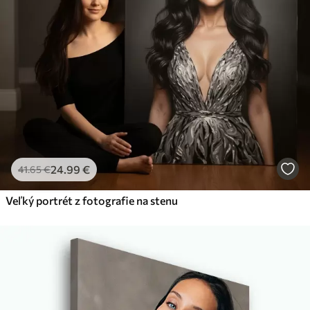
24
.99
€
41
.65
€
Veľký portrét z fotografie na stenu