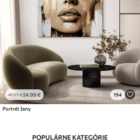
24
.99
€
194
41
.65
€
Portrét ženy
POPULÁRNE KATEGÓRIE