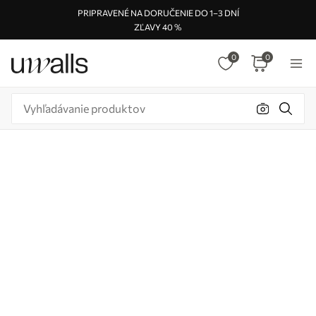
PRIPRAVENÉ NA DORUČENIE DO 1–3 DNÍ
ZĽAVY 40 %
0
0