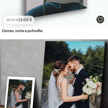
23
.00
€
38
.33
€
Úsmev, noha a pohodlie