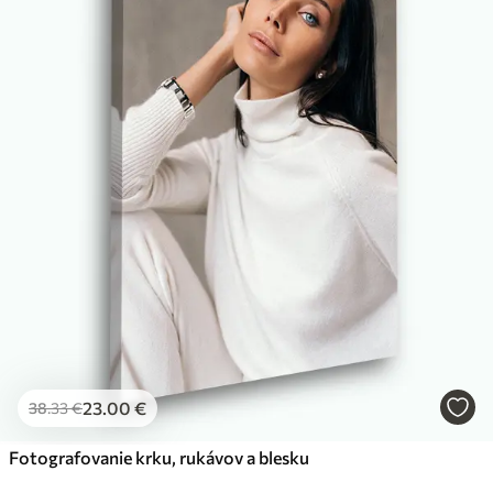
23
.00
€
38
.33
€
Fotografovanie krku, rukávov a blesku