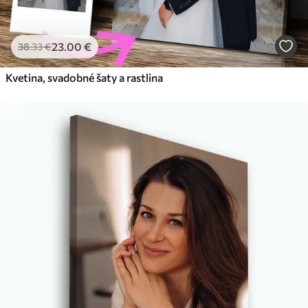
23
.00
€
38
.33
€
Kvetina, svadobné šaty a rastlina