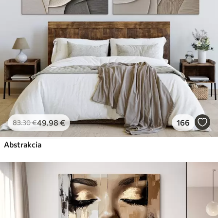
49
.98
€
166
83
.30
€
Abstrakcia