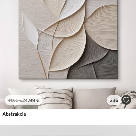
✗
Ekologický materiál
Premium
Od
29
.00
€
✓
Žiarivé a sýte farby
✓
Odolné voči vyblednutiu
✓
Bezpečný atrament bez zápachu
✓
Povrch podobný plátnu
✗
Ekologický materiál
Eko-Premium
Od
36
.00
€
24
.99
€
236
41
.65
€
✓
Žiarivé a sýte farby
✓
Abstrakcia
Odolné voči vyblednutiu
✓
Bezpečný atrament bez zápachu
✓
Povrch podobný plátnu
✓
Ekologický materiál