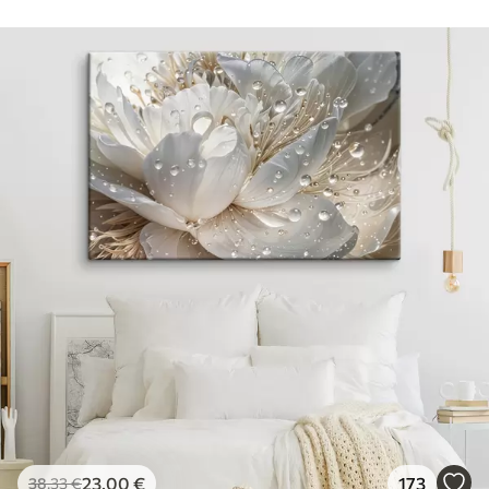
23
.00
€
173
38
.33
€