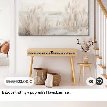
23
.00
€
38
38
.33
€
Béžové trstiny v popredí s hlavičkami semien, mäkké a jemné , rozmazané pozadie a svetlá obloha