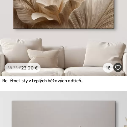
23
.00
€
16
38
.33
€
Reliéfne listy v teplých béžových odtieňoch