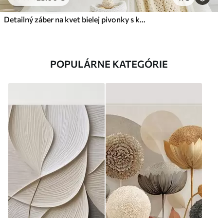
Detailný záber na kvet bielej pivonky s kvapôčkami vody na okvetných lístkoch na rozostrenom pozadí
POPULÁRNE KATEGÓRIE