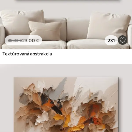
23
.00
€
231
38
.33
€
Textúrovaná abstrakcia