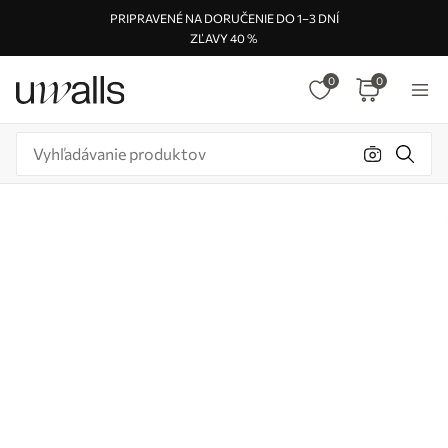
PRIPRAVENÉ NA DORUČENIE DO 1–3 DNÍ
ZĽAVY 40 %
0
0