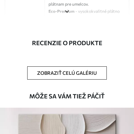
plátnam pre umelcov.
Eco-Premium
- vysokokvalitné plátno
vyrobené zo 100 % bavlny.
Autor
UWALLS
RECENZIE O PRODUKTE
Číslo článku
s34659
Okrem toho
Môžete pridať lakový náter.
ZOBRAZIŤ CELÚ GALÉRIU
Dostupné materiály
Štandard
MÔŽE SA VÁM TIEŽ PÁČIŤ
Od
23
.00
€
✓
Žiarivé a sýte farby
✓
Odolné voči vyblednutiu
✓
Bezpečný atrament bez zápachu
✗
Povrch podobný plátnu