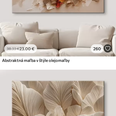
23
.00
€
260
38
.33
€
Abstraktná maľba v štýle olejomaľby