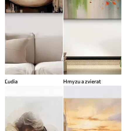
Ľudia
Hmyzu a zvierat