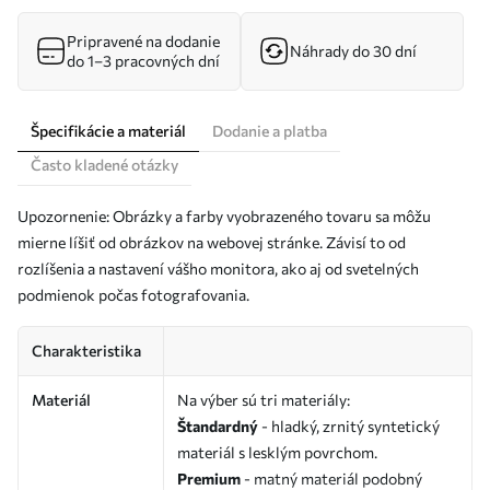
Pripravené na dodanie
Náhrady do 30 dní
do 1–3 pracovných dní
Špecifikácie a materiál
Dodanie a platba
Často kladené otázky
Upozornenie: Obrázky a farby vyobrazeného tovaru sa môžu
mierne líšiť od obrázkov na webovej stránke. Závisí to od
rozlíšenia a nastavení vášho monitora, ako aj od svetelných
podmienok počas fotografovania.
Charakteristika
Materiál
Na výber sú tri materiály:
Štandardný
- hladký, zrnitý syntetický
materiál s lesklým povrchom.
Premium
- matný materiál podobný