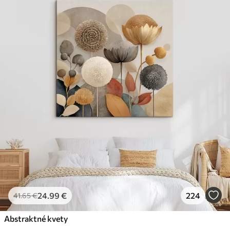
24
.99
€
224
41
.65
€
Abstraktné kvety