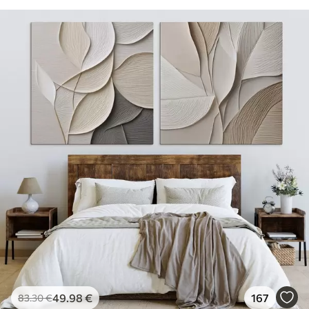
49
.98
€
167
83
.30
€