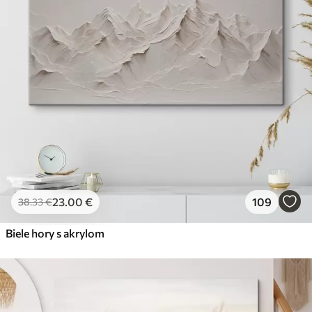
23
.00
€
109
38
.33
€
Biele hory s akrylom