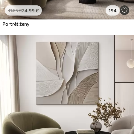
24
.99
€
194
41
.65
€
Portrét ženy