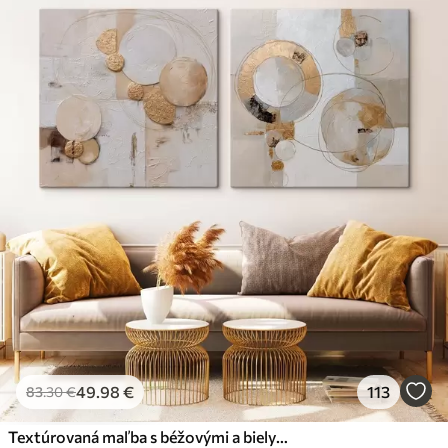
49
.98
€
113
83
.30
€
Textúrovaná maľba s béžovými a bielymi tvarmi