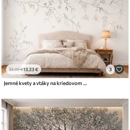
emium
67
34
.00
€
/m²
13
.23
€
3
l and Stick
22
.05
€
67
49
.00
€
/m²
Jemné kvety a vtáky na kriedovom pozadí