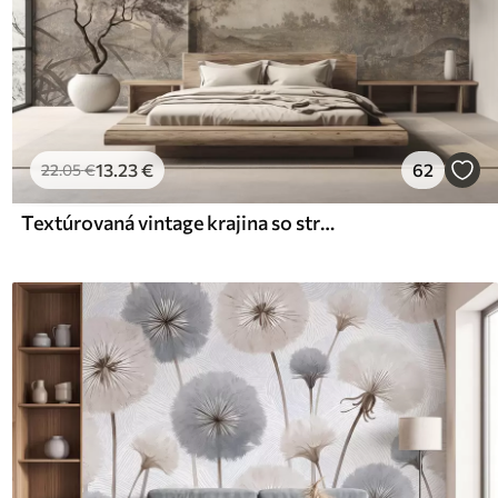
13
.23
€
62
22
.05
€
Textúrovaná vintage krajina so stromom v blízkosti rieky a zamračenou oblohou, prírodné umenie v sépiových tónoch