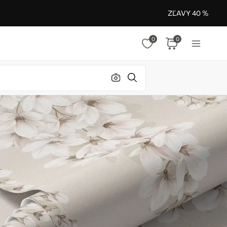
ZĽAVY 40 %
0
0