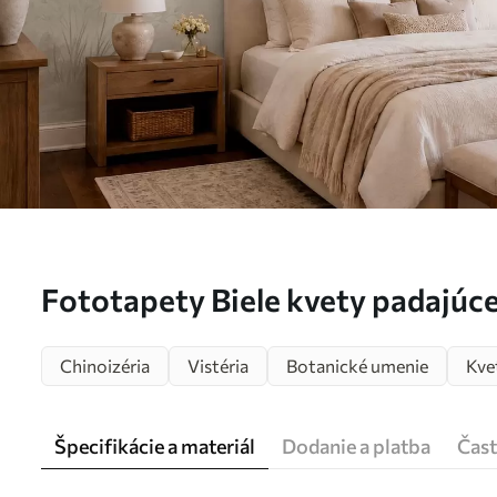
Fototapety Biele kvety padajúc
pokojnou vodou Nr. w05694
Chinoizéria
Vistéria
Botanické umenie
Kve
Špecifikácie a materiál
Dodanie a platba
Čast