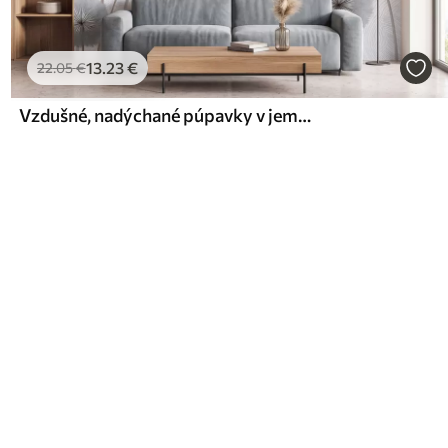
13
.23
€
22
.05
€
Vzdušné, nadýchané púpavky v jemnej prírodnej farebnej škále