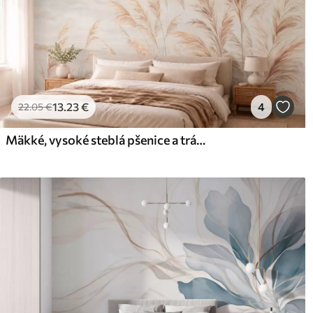
13
.23
€
4
22
.05
€
Mäkké, vysoké steblá pšenice a trávy pod zamračenou oblohou