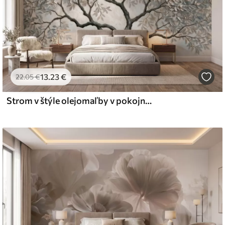
13
.23
€
22
.05
€
Strom v štýle olejomaľby v pokojných prírodných šedo-béžových odtieňoch