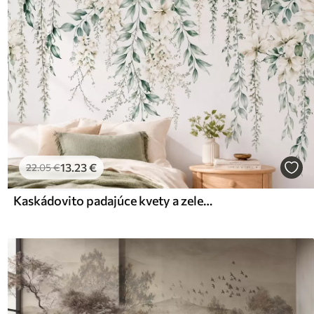
13
.23
€
22
.05
€
Kaskádovito padajúce kvety a zelené lístie na svetlom pozadí