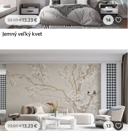
13
.23
€
14
22
.05
€
Jemný veľký kvet
13
.23
€
13
22
.05
€