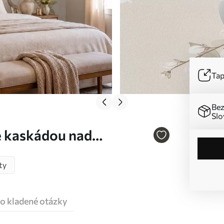
Tap
Bez
Slo
e kaskádou nad
ty
o kladené otázky