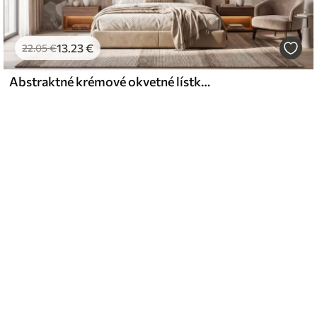
13
.23
€
22
.05
€
Abstraktné krémové okvetné lístky magnólie