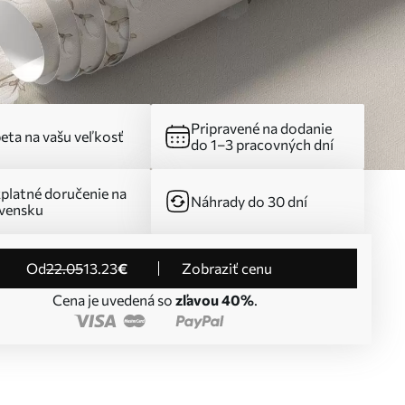
Pripravené na dodanie
eta na vašu veľkosť
do 1–3 pracovných dní
platné doručenie na
Náhrady do 30 dní
vensku
od
22
.05
13
.23
€
Zobraziť cenu
Cena je uvedená so
zľavou 40%
.