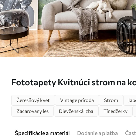
Fototapety Kvitnúci strom na k
Čerešňový kvet
Vintage príroda
Strom
Jap
Začarovaný les
Dievčenská izba
Tínedžerky
Špecifikácie a materiál
Dodanie a platba
Čast