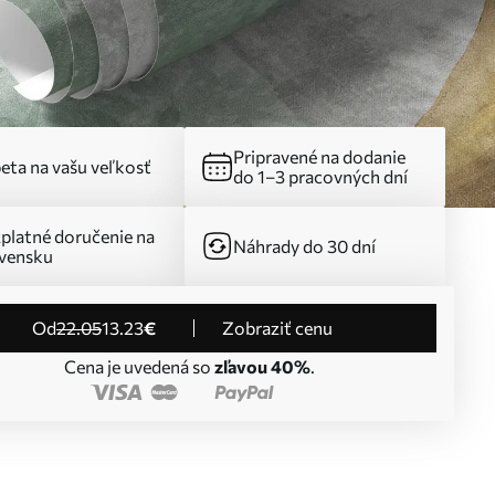
Pripravené na dodanie
eta na vašu veľkosť
do 1–3 pracovných dní
platné doručenie na
Náhrady do 30 dní
vensku
od
22
.05
13
.23
€
Zobraziť cenu
Cena je uvedená so
zľavou 40%
.