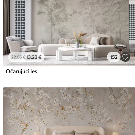
13
.23
€
152
22
.05
€
Očarujúci les