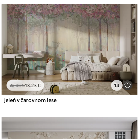
iť mäkkou špongiou. Tapety s lakovanou
 čistiť vodou.
emium
67
34
.00
€
/m²
13
.23
€
14
22
.05
€
Jeleň v čarovnom lese
l and Stick
67
49
.00
€
/m²