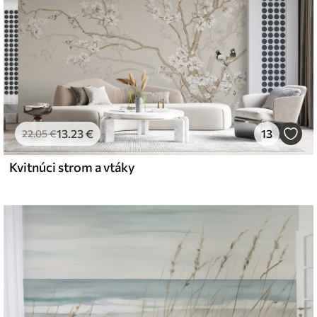
13
.23
€
13
22
.05
€
Kvitnúci strom a vtáky