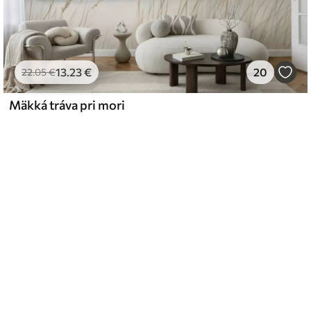
13
.23
€
20
22
.05
€
Mäkká tráva pri mori