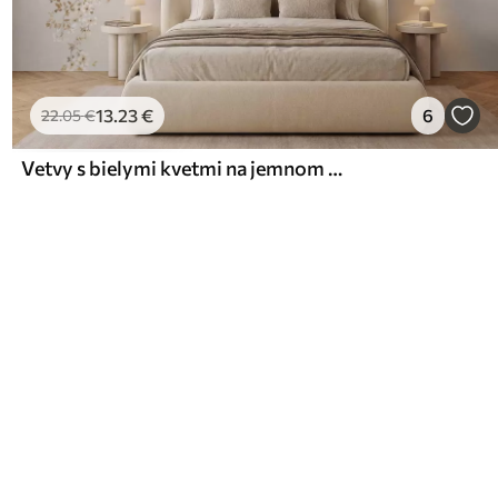
13
.23
€
6
22
.05
€
Vetvy s bielymi kvetmi na jemnom béžovom pozadí