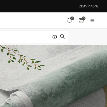
ZĽAVY 40 %
0
0