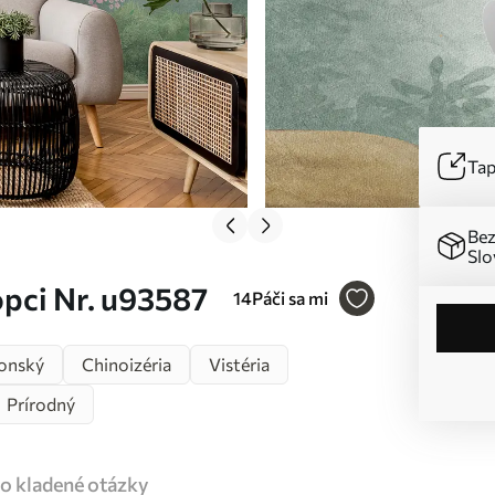
Tap
Bez
Slo
opci Nr. u93587
14
Páči sa mi
onský
Chinoizéria
Vistéria
Prírodný
o kladené otázky