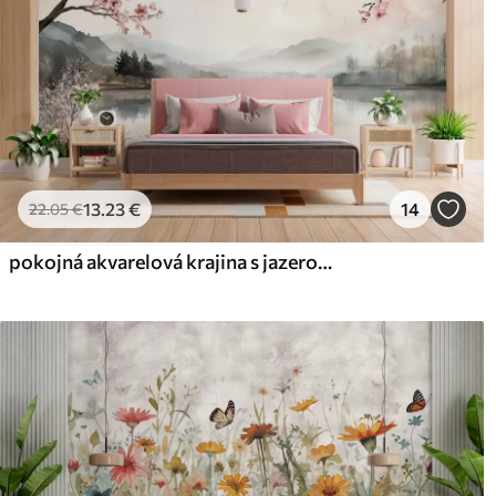
13
.23
€
14
22
.05
€
pokojná akvarelová krajina s jazerom a kvitnúcim stromom