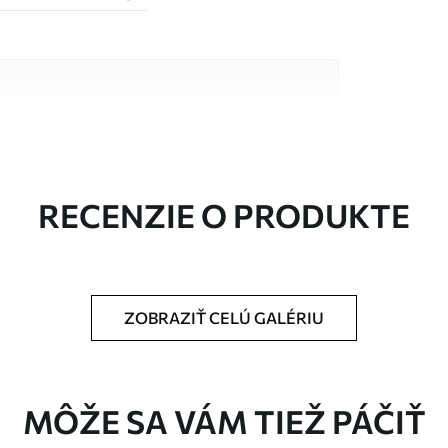
alitných materiálov, z ktorých každý je vhodný
čty. Viac informácií nájdete nižšie alebo
a.
RECENZIE O PRODUKTE
ZOBRAZIŤ CELÚ GALÉRIU
rčenej veľkosti a rozreže sa na rovnaké pásy
MÔŽE SA VÁM TIEŽ PÁČIŤ
pidlo na tapety.