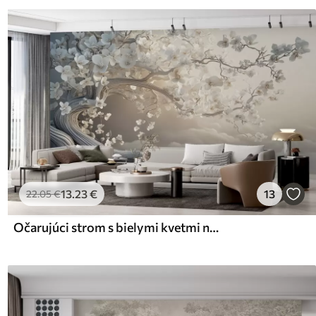
13
.23
€
13
22
.05
€
Očarujúci strom s bielymi kvetmi na pozadí oblakov v zaujímavom štýle v jemných teplých farbách