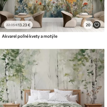
13
.23
€
20
22
.05
€
Akvarel poľné kvety a motýle