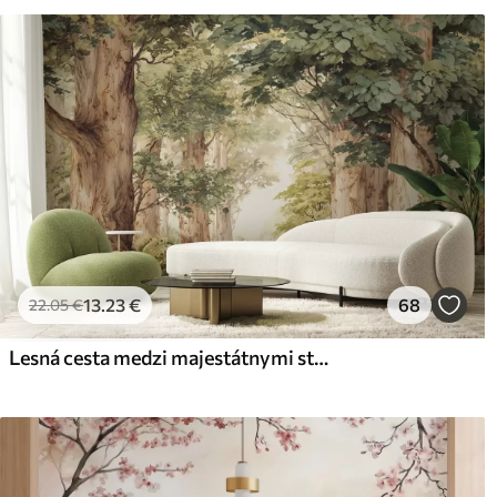
Čistenie
Tapetu môžete jemne vyčist
povrchovou úpravou sa môžu
Spôsob aplikácie
Plynulá aplikácia
Dostupné materiály
Štandard
Pr
45
.00
56
.
27
.00
€
/m²
13
.23
€
68
22
.05
€
Lesná cesta medzi majestátnymi stromami v akvarelovom štýle
Prémiový vinyl
Pee
65
.00
81
.
39
.00
€
/m²