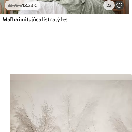
13
.23
€
22
22
.05
€
Maľba imitujúca listnatý les