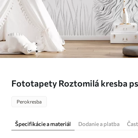
Fototapety Roztomilá kresba psa
w05656
Perokresba
Špecifikácie a materiál
Dodanie a platba
Čast