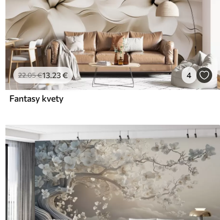
13
.23
€
4
22
.05
€
Fantasy kvety