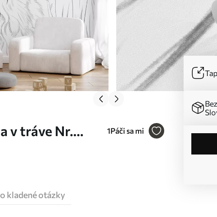
Tap
Bez
Slo
 v tráve Nr.
1
Páči sa mi
o kladené otázky