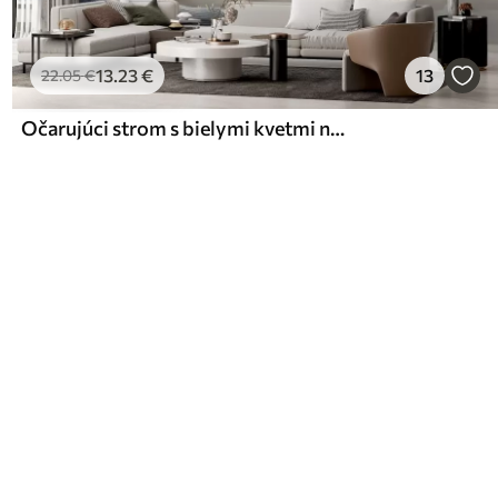
13
.23
€
13
22
.05
€
Očarujúci strom s bielymi kvetmi na pozadí oblakov v zaujímavom štýle v jemných teplých farbách