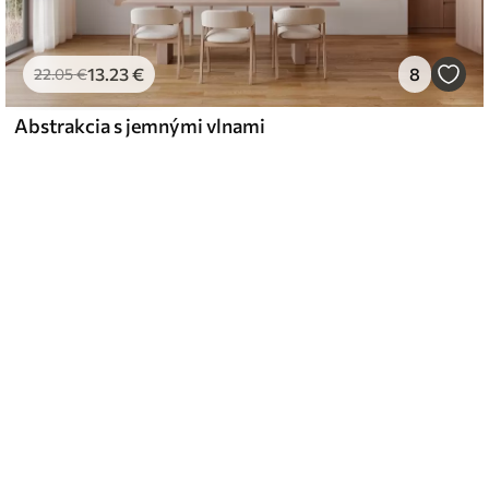
13
.23
€
8
22
.05
€
Abstrakcia s jemnými vlnami