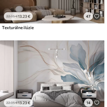
13
.23
€
47
22
.05
€
Texturálne ilúzie
13
.23
€
14
22
.05
€