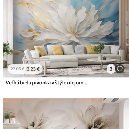
13
.23
€
3
22
.05
€
Veľká biela pivonka v štýle olejomaľby na modro-žltom pozadí