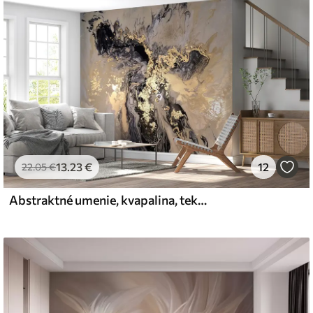
emium
67
34
.00
€
/m²
13
.23
€
12
l and Stick
22
.05
€
67
49
.00
€
/m²
Abstraktné umenie, kvapalina, tekutina