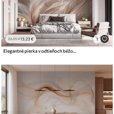
13
.23
€
1
22
.05
€
Elegantné pierka v odtieňoch béžovej a hnedej