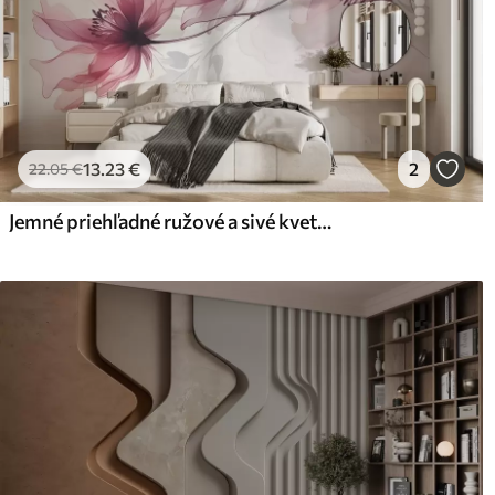
13
.23
€
2
22
.05
€
Jemné priehľadné ružové a sivé kvety s jemnými, rozmazanými okvetnými lístkami na bielom pozadí