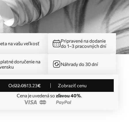
Pripravené na dodanie
eta na vašu veľkosť
do 1–3 pracovných dní
platné doručenie na
Náhrady do 30 dní
vensku
od
22
.05
13
.23
€
Zobraziť cenu
Cena je uvedená so
zľavou 40%
.