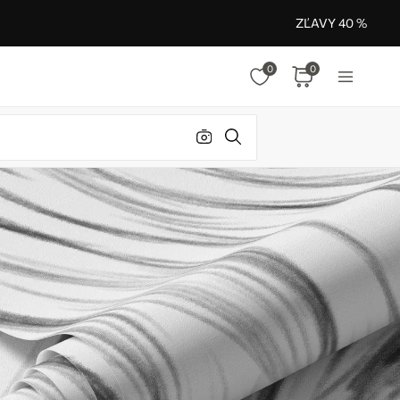
ZĽAVY 40 %
0
0