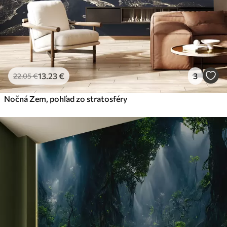
13
.23
€
3
22
.05
€
Nočná Zem, pohľad zo stratosféry