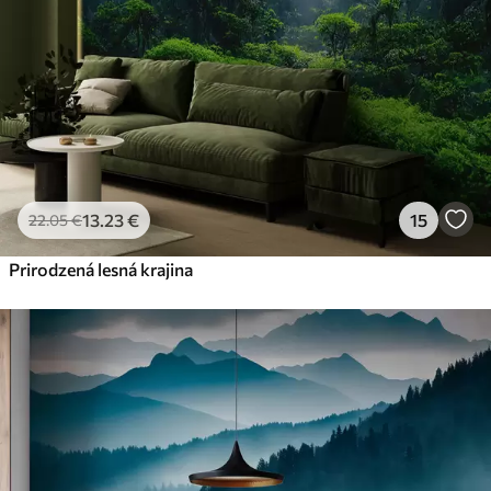
13
.23
€
15
22
.05
€
Prirodzená lesná krajina