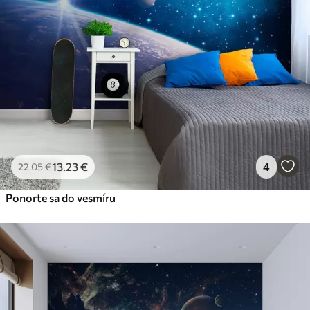
Premium
56
.67
34
.00
€
/m²
Prémiový vinyl
65
.00
39
.00
€
/m²
Peel and Stick
81
.67
49
.00
€
/m²
13
.23
€
4
22
.05
€
Ponorte sa do vesmíru