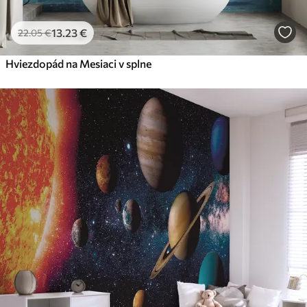
13
.23
€
22
.05
€
Hviezdopád na Mesiaci v splne