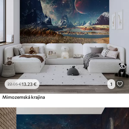
13
.23
€
1
22
.05
€
Mimozemská krajina