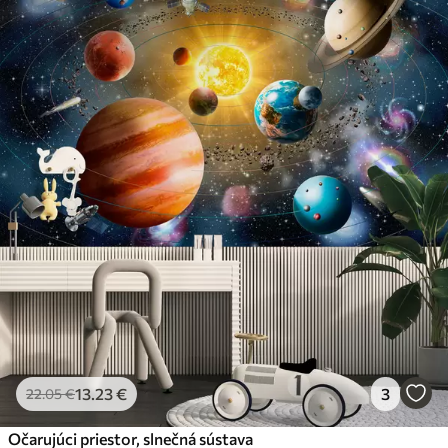
13
.23
€
3
22
.05
€
Očarujúci priestor, slnečná sústava