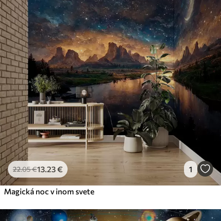
13
.23
€
1
22
.05
€
Magická noc v inom svete