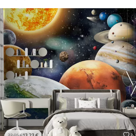
13
.23
€
22
.05
€