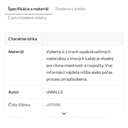
Špecifikácie a materiál
Dodanie a platba
Často kladené otázky
Charakteristika
Materiál
Vyberte si z troch vysokokvalitných
materiálov, z ktorých každý je vhodný
pre rôzne miestnosti a rozpočty. Viac
informácií nájdete nižšie alebo počas
procesu prispôsobenia.
Autor
UWALLS
Číslo článku
u07596
Výroba
Obrázok sa vytlačí vo vami určenej
veľkosti a rozreže sa na rovnaké pásy so