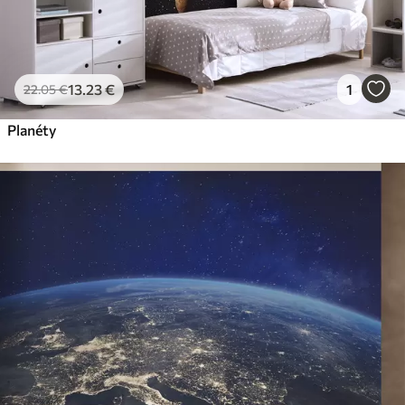
13
.23
€
1
22
.05
€
Planéty