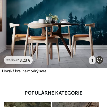
13
.23
€
1
22
.05
€
Horská krajina modrý svet
POPULÁRNE KATEGÓRIE