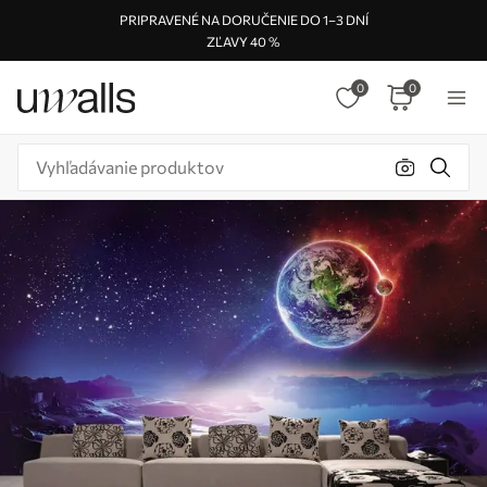
PRIPRAVENÉ NA DORUČENIE DO 1–3 DNÍ
ZĽAVY 40 %
0
0