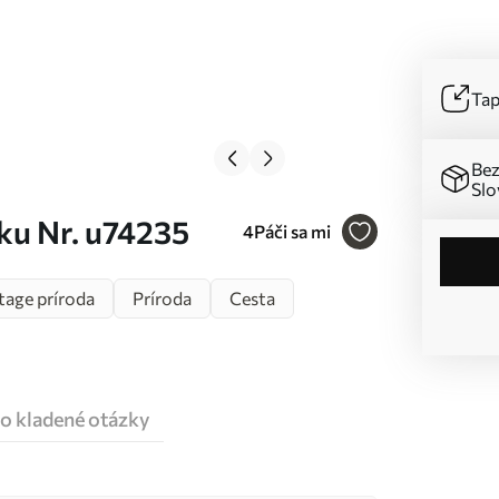
Tap
Bez
Slo
ku Nr. u74235
4
Páči sa mi
tage príroda
Príroda
Cesta
o kladené otázky