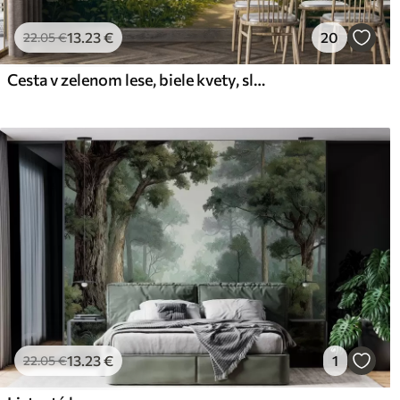
13
.23
€
20
22
.05
€
Cesta v zelenom lese, biele kvety, slnečné svetlo, akrylová kresba
13
.23
€
1
22
.05
€