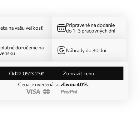
Pripravené na dodanie
eta na vašu veľkosť
do 1–3 pracovných dní
platné doručenie na
Náhrady do 30 dní
vensku
od
22
.05
13
.23
€
Zobraziť cenu
Cena je uvedená so
zľavou 40%
.