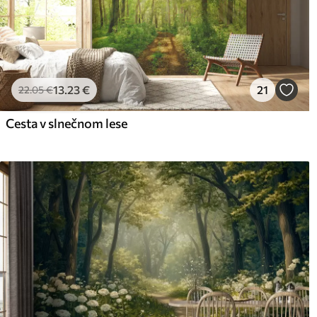
13
.23
€
21
22
.05
€
Cesta v slnečnom lese