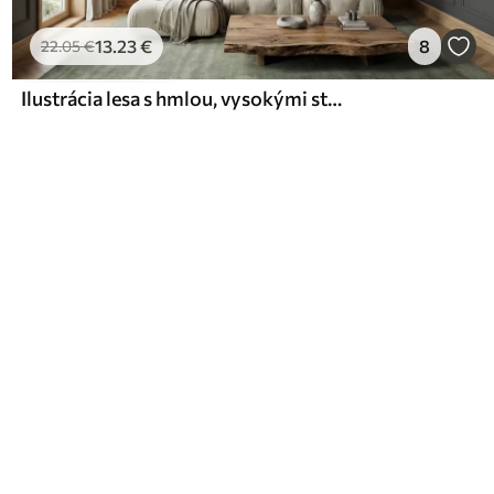
13
.23
€
8
22
.05
€
Ilustrácia lesa s hmlou, vysokými stromami a cestičkou