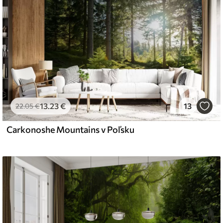
emium
67
34
.00
€
/m²
13
.23
€
13
l and Stick
22
.05
€
67
49
.00
€
/m²
Carkonoshe Mountains v Poľsku