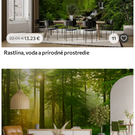
13
.23
€
11
22
.05
€
Rastlina, voda a prírodné prostredie