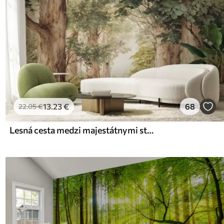
13
.23
€
68
22
.05
€
Lesná cesta medzi majestátnymi stromami v akvarelovom štýle