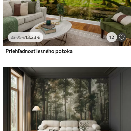
13
.23
€
12
22
.05
€
Priehľadnosť lesného potoka