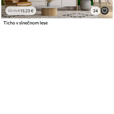
13
.23
€
24
22
.05
€
Ticho v slnečnom lese