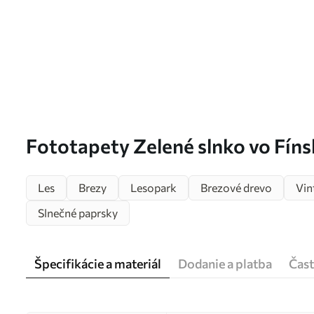
Fototapety Zelené slnko vo Fíns
Les
Brezy
Lesopark
Brezové drevo
Vin
Slnečné paprsky
Špecifikácie a materiál
Dodanie a platba
Čast