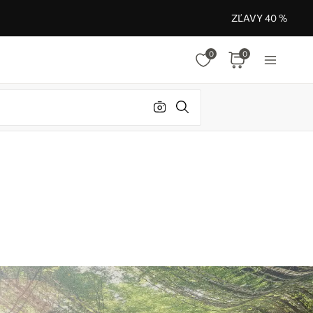
ZĽAVY 40 %
0
0