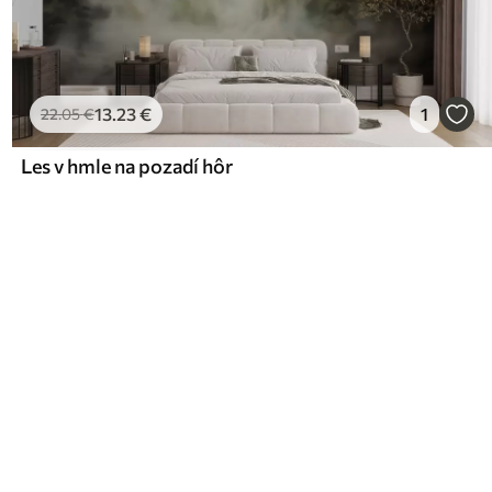
13
.23
€
1
22
.05
€
Les v hmle na pozadí hôr