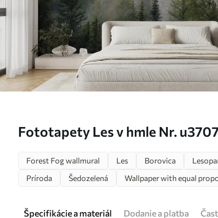
Fototapety Les v hmle Nr. u370
Forest Fog wallmural
Les
Borovica
Lesopa
Príroda
Šedozelená
Wallpaper with equal propo
Špecifikácie a materiál
Dodanie a platba
Čast