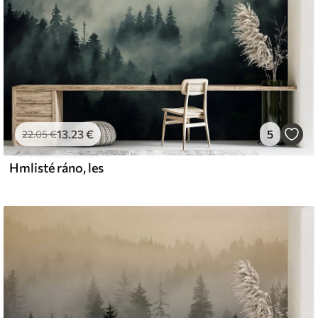
13
.23
€
5
22
.05
€
Hmlisté ráno, les