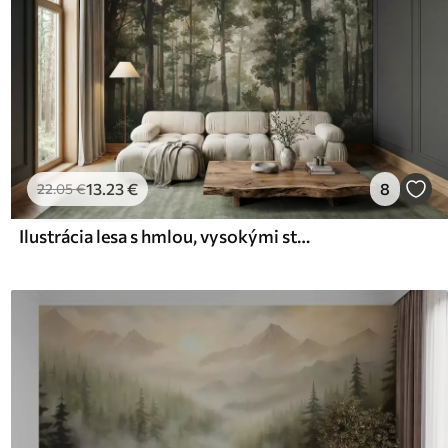
13
.23
€
8
22
.05
€
Ilustrácia lesa s hmlou, vysokými stromami a cestičkou