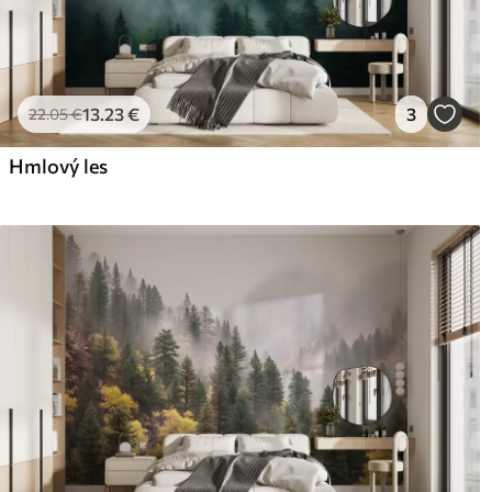
13
.23
€
3
22
.05
€
Hmlový les