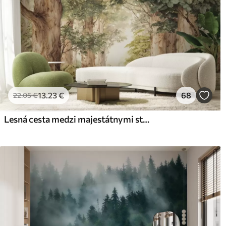
13
.23
€
68
22
.05
€
Lesná cesta medzi majestátnymi stromami v akvarelovom štýle