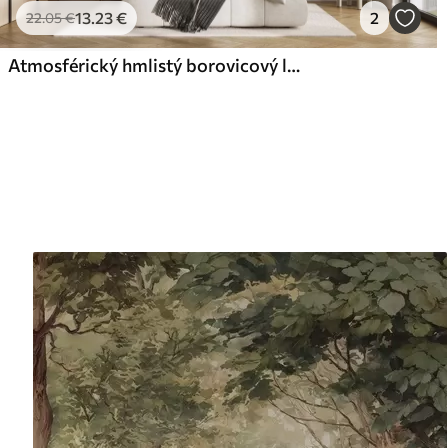
13
.23
€
2
22
.05
€
Atmosférický hmlistý borovicový les v horách