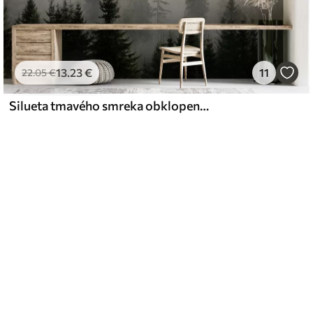
13
.23
€
11
22
.05
€
Silueta tmavého smreka obklopeného hmlou