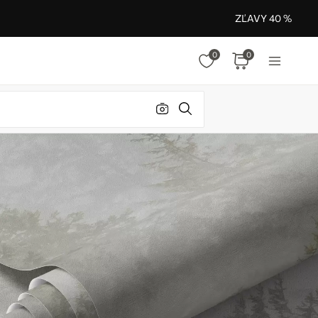
ZĽAVY 40 %
0
0