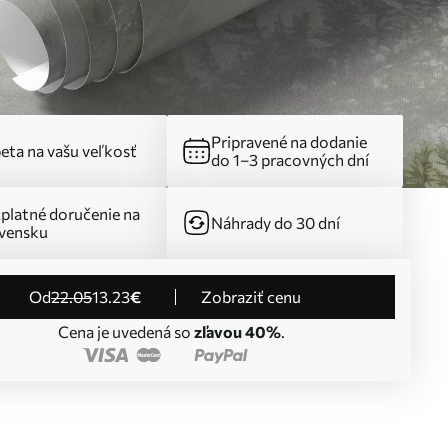
Pripravené na dodanie
eta na vašu veľkosť
do 1–3 pracovných dní
platné doručenie na
Náhrady do 30 dní
vensku
od
22
.05
13
.23
€
Zobraziť cenu
Cena je uvedená so
zľavou 40%
.