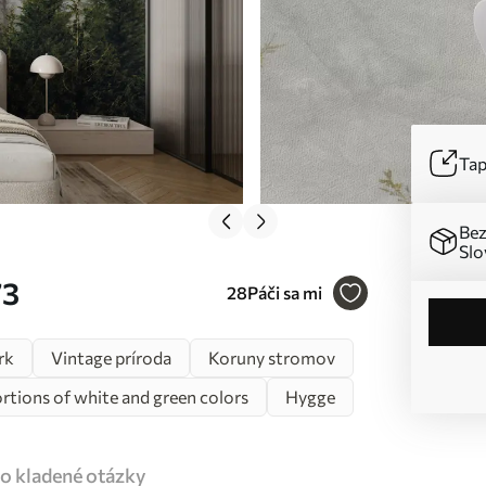
Tap
Bez
Slo
73
28
Páči sa mi
rk
Vintage príroda
Koruny stromov
rtions of white and green colors
Hygge
o kladené otázky