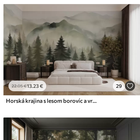
13
.23
€
29
22
.05
€
Horská krajina s lesom borovíc a vrstevnatými horami počas svitania s ľahkou hmlou akvarel imitácia umenia