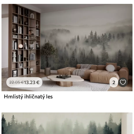
 čistiť vodou.
emium
67
34
.00
€
/m²
13
.23
€
2
l and Stick
22
.05
€
67
49
.00
€
/m²
Hmlistý ihličnatý les