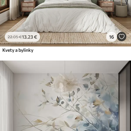
13
.23
€
16
22
.05
€
Kvety a bylinky