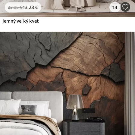
13
.23
€
14
22
.05
€
Jemný veľký kvet