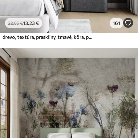
13
.23
€
161
22
.05
€
drevo, textúra, praskliny, tmavé, kôra, povrch