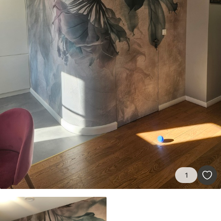
Štandard
45
.00
27
.00
€
/m²
Premium
56
.67
34
.00
€
/m²
Prémiový vinyl
65
.00
39
.00
€
/m²
Peel and Stick
81
.67
49
.00
€
/m²
1