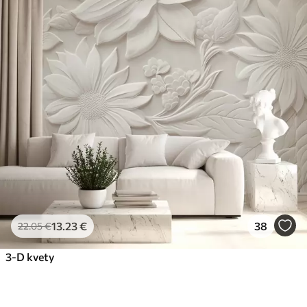
13
.23
€
38
22
.05
€
3-D kvety