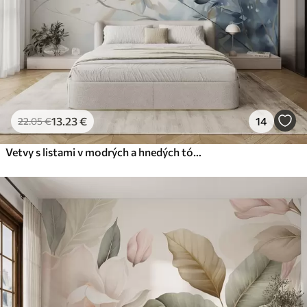
13
.23
€
14
22
.05
€
Vetvy s listami v modrých a hnedých tónoch, svetlé pozadie, mäkké a jemné, akvarelový štýl