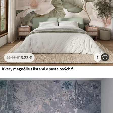
13
.23
€
1
22
.05
€
Kvety magnólie s listami v pastelových farbách, bielej, ružovej a zelenej, jemné, delikátne, v akvarelovom štýle