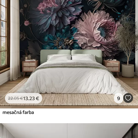
13
.23
€
9
22
.05
€
mesačná farba