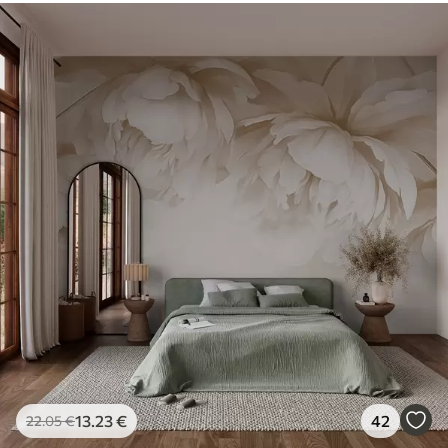
13
.23
€
42
22
.05
€