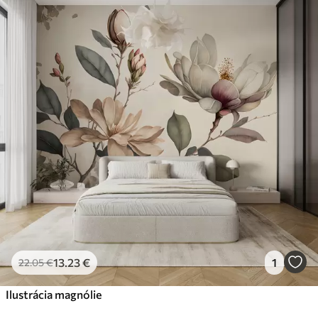
13
.23
€
1
22
.05
€
Ilustrácia magnólie