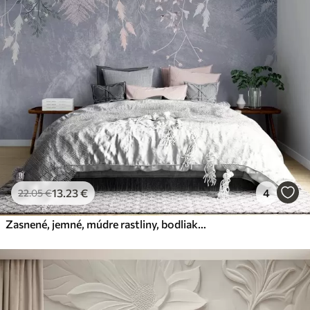
13
.23
€
4
22
.05
€
Zasnené, jemné, múdre rastliny, bodliaky a kvety v modrých pastelových farbách na hmlistom, textúrovanom pozadí