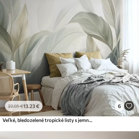
Štandard
45
.00
27
.00
€
/m²
Premium
56
.67
34
.00
€
/m²
Prémiový vinyl
65
.00
39
.00
€
/m²
Peel and Stick
81
.67
49
.00
€
/m²
13
.23
€
6
22
.05
€
Veľké, bledozelené tropické listy s jemnými pastelovými farbami a zaujímavou štruktúrou