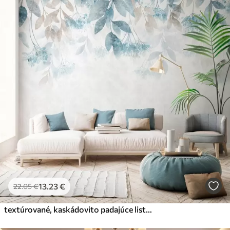
13
.23
€
22
.05
€
textúrované, kaskádovito padajúce listy s kvetmi v odtieňoch tyrkysovej a béžovej