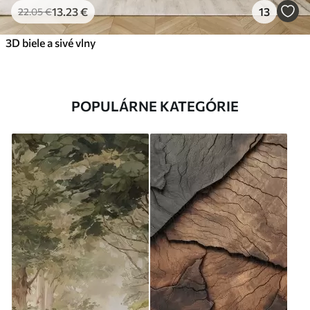
13
.23
€
13
22
.05
€
3D biele a sivé vlny
POPULÁRNE KATEGÓRIE