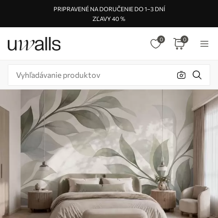
PRIPRAVENÉ NA DORUČENIE DO 1–3 DNÍ
ZĽAVY 40 %
0
0