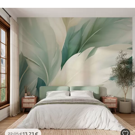
13
.23
€
22
.05
€