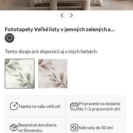
Fototapety Veľké listy v jemných zelených a
modrých odtieňoch Nr. w05693
Tento dizajn je k dispozícii aj v iných farbách:
Pripravené na dodanie
Tapeta na vašu veľkosť
do 1–3 pracovných dní
Bezplatné doručenie
Náhrady do 30 dní
na Slovensku