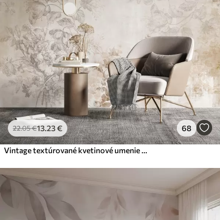
13
.23
€
68
22
.05
€
Vintage textúrované kvetinové umenie s jemnými ilustráciami záhradných kvetov a listov v kreslenom štýle, v jemných pastelových béžových a sépia odtieňoch