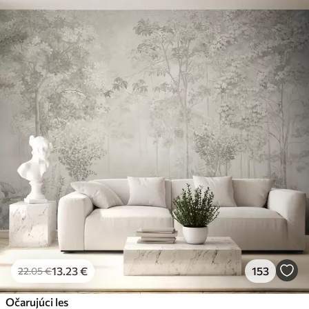
13
.23
€
153
22
.05
€
Očarujúci les