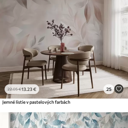
13
.23
€
25
22
.05
€
Jemné lístie v pastelových farbách