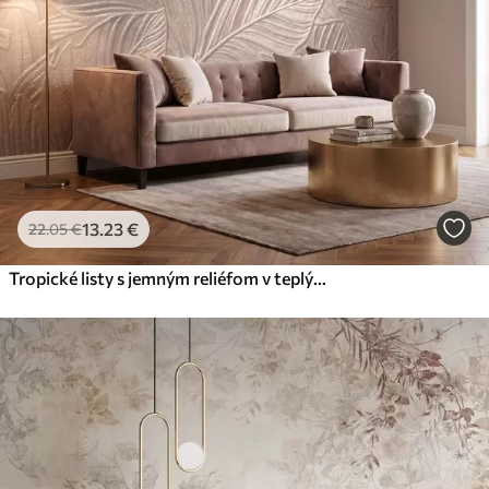
13
.23
€
22
.05
€
Tropické listy s jemným reliéfom v teplých béžových odtieňoch