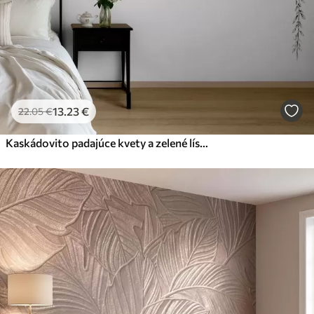
13
.23
€
22
.05
€
Kaskádovito padajúce kvety a zelené lístie na svetlom pozadí