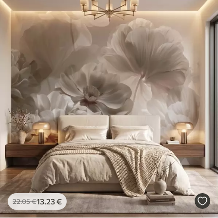
13
.23
€
22
.05
€